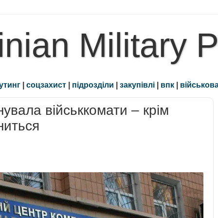
inian Military 
утинг
|
соцзахист
|
підрозділи
|
закупівлі
|
впк
|
військова
увала військкомати – крім
іниться