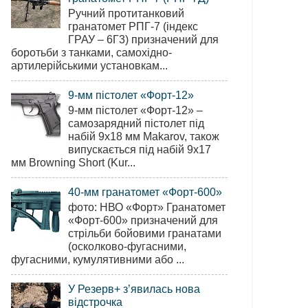
Ручний протитанковий
гранатомет РПГ-7 (індекс
ГРАУ – 6Г3) призначений для
боротьби з танками, самохідно-
артилерійськими установкам...
9-мм пістолет «Форт-12»
9-мм пістолет «Форт-12» –
самозарядний пістолет під
набій 9х18 мм Makarov, також
випускається під набій 9х17
мм Browning Short (Kur...
40-мм гранатомет «Форт-600»
фото: НВО «Форт» Гранатомет
«Форт-600» призначений для
стрільби бойовими гранатами
(осколково-фугасними,
фугасними, кумулятивними або ...
У Резерв+ з’явилась нова
відстрочка