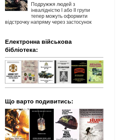
Подружжя людей з
інвалідністю І або ІІ групи
тепер можуть оформити
відстрочку напряму через застосунок
Електронна військова
бібліотека:
Що варто подивитись: