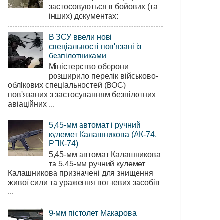
застосовуються в бойових (та
інших) документах:
В ЗСУ ввели нові
спеціальності пов'язані із
безпілотниками
Міністерство оборони
розширило перелік військово-
облікових спеціальностей (ВОС)
пов'язаних з застосуванням безпілотних
авіаційних ...
5,45-мм автомат і ручний
кулемет Калашникова (АК-74,
РПК-74)
5,45-мм автомат Калашникова
та 5,45-мм ручний кулемет
Калашникова призначені для знищення
живої сили та ураження вогневих засобів
...
9-мм пістолет Макарова