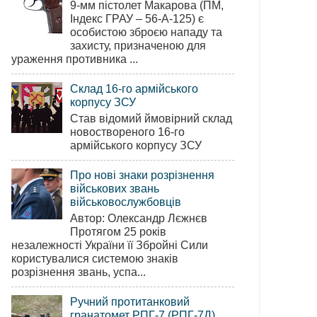
9-мм пістолет Макарова (ПМ,
Індекс ГРАУ – 56-А-125) є
особистою зброєю нападу та
захисту, призначеною для
ураження противника ...
Склад 16-го армійського
корпусу ЗСУ
Став відомий ймовірний склад
новоствореного 16-го
армійського корпусу ЗСУ
Про нові знаки розрізнення
військових звань
військовослужбовців
Автор: Олександр Лєжнєв
Протягом 25 років
незалежності України її Збройні Сили
користувалися системою знаків
розрізнення звань, успа...
Ручний протитанковий
гранатомет РПГ-7 (РПГ-7Д)