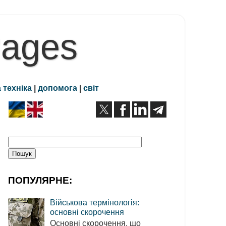
Pages
 техніка
|
допомога
|
світ
ПОПУЛЯРНЕ:
Військова термінологія:
основні скорочення
Основні скорочення, що