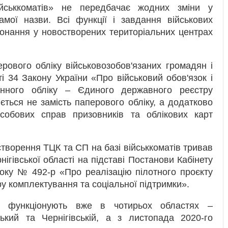
йськкоматів» не передбачає жодних зміни у
амої назви. Всі функції і завдання військових
иконання у новостворених територіальних центрах
ерового обліку військовозобов'язаних громадян і
і 34 Закону України «Про військовий обов'язок і
онного обліку – Єдиного державного реєстру
ється не замість паперового обліку, а додатково
обових справ призовників та облікових карт
творення ТЦК та СП на базі військкоматів тривав
нігівської області на підставі Постанови Кабінету
року № 492-р «Про реалізацію пілотного проєкту
у комплектування та соціальної підтримки».
функціонують вже в чотирьох областях –
ський та Чернігівській, а з листопада 2020-го