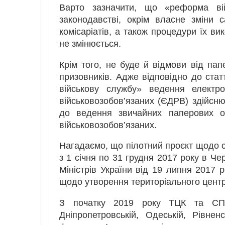
Варто зазначити, що «реформа ві
законодавстві, окрім власне зміни с
комісаріатів, а також процедури їх в
не змінюється.
Крім того, не буде й відмови від пап
призовників. Адже відповідно до статт
військову службу» ведення електр
військовозобов’язаних (ЄДРВ) здійсню
до ведення звичайних паперових ос
військовозобов’язаних.
Нагадаємо, що пілотний проєкт щодо с
з 1 січня по 31 грудня 2017 року в Чер
Міністрів України від 19 липня 2017 
щодо утворення територіального центр
З початку 2019 року ТЦК та СП 
Дніпропетровській, Одеській, Рівнен