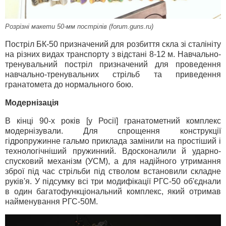
Розрізні макети 50-мм пострілів (forum.guns.ru)
Постріл БК-50 призначений для розбиття скла зі сталініту
на різних видах транспорту з відстані 8-12 м. Навчально-
тренувальний постріл призначений для проведення
навчально-тренувальних стрільб та приведення
гранатомета до нормального бою.
Модернізація
В кінці 90-х років [у Росії] гранатометний комплекс
модернізували. Для спрощення конструкції
гідропружинне гальмо приклада замінили на простіший і
технологічніший пружинний. Вдосконалили й ударно-
спусковий механізм (УСМ), а для надійного утримання
зброї під час стрільби під стволом встановили складне
руків'я. У підсумку всі три модифікації РГС-50 об'єднали
в один багатофункціональний комплекс, який отримав
найменування РГС-50М.