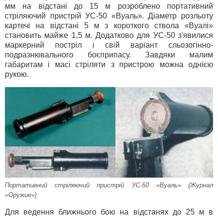
мм на відстані до 15 м розроблено портативний
стріляючий пристрій УС-50 «Вуаль». Діаметр розльоту
картечі на відстані 5 м з короткого ствола «Вуалі»
становить майже 1,5 м. Додатково для УС-50 з'явилися
маркерний постріл і свій варіант сльозогінно-
подразнювального боєприпасу. Завдяки малим
габаритам і масі стріляти з пристрою можна однією
рукою.
Портативний стріляючий пристрій УС-50 «Вуаль» (Журнал
«Оружие»)
Для ведення ближнього бою на відстанях до 25 м в