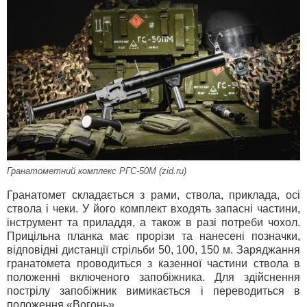
Гранатометний комплекс РГС-50М (zid.ru)
Гранатомет складається з рами, ствола, приклада, осі
ствола і чеки. У його комплект входять запасні частини,
інструмент та приладдя, а також в разі потреби чохол.
Прицільна планка має прорізи та нанесені позначки,
відповідні дистанції стрільби 50, 100, 150 м. Заряджання
гранатомета проводиться з казенної частини ствола в
положенні включеного запобіжника. Для здійснення
пострілу запобіжник вимикається і переводиться в
положення «Вогонь».