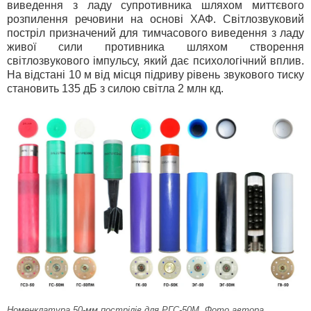
виведення з ладу супротивника шляхом миттєвого
розпилення речовини на основі ХАФ. Світлозвуковий
постріл призначений для тимчасового виведення з ладу
живої сили противника шляхом створення
світлозвукового імпульсу, який дає психологічний вплив.
На відстані 10 м від місця підриву рівень звукового тиску
становить 135 дБ з силою світла 2 млн кд.
Номенклатура 50-мм пострілів для РГС-50М. Фото автора