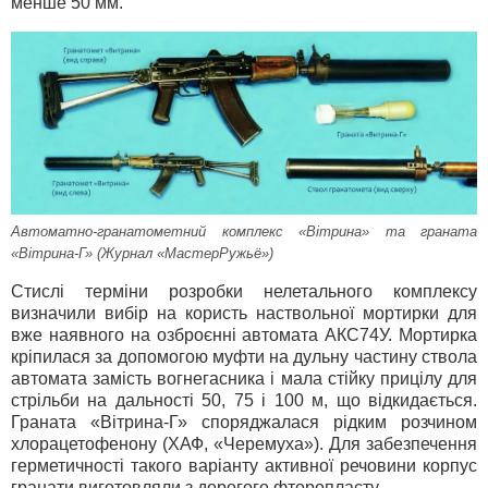
менше 50 мм.
Автоматно-гранатометний комплекс «Вітрина» та граната
«Вітрина-Г» (Журнал «МастерРужьё»)
Стислі терміни розробки нелетального комплексу
визначили вибір на користь наствольної мортирки для
вже наявного на озброєнні автомата АКС74У. Мортирка
кріпилася за допомогою муфти на дульну частину ствола
автомата замість вогнегасника і мала стійку прицілу для
стрільби на дальності 50, 75 і 100 м, що відкидається.
Граната «Вітрина-Г» споряджалася рідким розчином
хлорацетофенону (ХАФ, «Черемуха»). Для забезпечення
герметичності такого варіанту активної речовини корпус
гранати виготовляли з дорогого фторопласту.