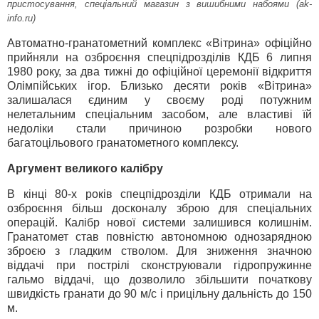
пристосування, спеціальний магазин з вишибними набоями (ak-
info.ru)
Автоматно-гранатометний комплекс «Вітрина» офіційно
прийняли на озброєння спецпідрозділів КДБ 6 липня
1980 року, за два тижні до офіційної церемонії відкриття
Олімпійських ігор. Близько десяти років «Вітрина»
залишалася єдиним у своєму роді потужним
нелетальним спеціальним засобом, але властиві їй
недоліки стали причиною розробки нового
багатоцільового гранатометного комплексу.
Аргумент великого калібру
В кінці 80-х років спецпідрозділи КДБ отримали на
озброєння більш досконалу зброю для спеціальних
операцій. Калібр нової системи залишився колишнім.
Гранатомет став повністю автономною однозарядною
зброєю з гладким стволом. Для зниження значною
віддачі при пострілі сконструювали гідропружинне
гальмо віддачі, що дозволило збільшити початкову
швидкість гранати до 90 м/с і прицільну дальність до 150
м.