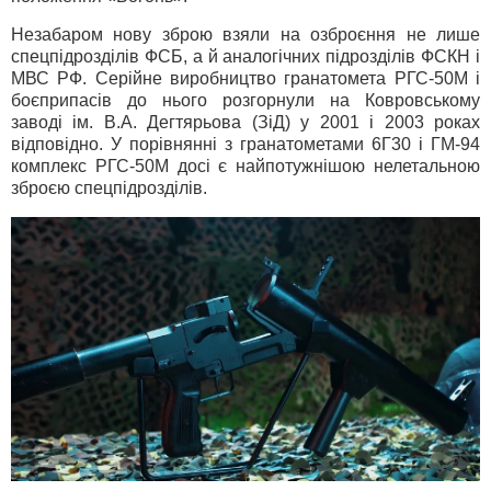
Незабаром нову зброю взяли на озброєння не лише
спецпідрозділів ФСБ, а й аналогічних підрозділів ФСКН і
МВС РФ. Серійне виробництво гранатомета РГС-50М і
боєприпасів до нього розгорнули на Ковровському
заводі ім. В.А. Дегтярьова (ЗіД) у 2001 і 2003 роках
відповідно. У порівнянні з гранатометами 6Г30 і ГМ-94
комплекс РГС-50М досі є найпотужнішою нелетальною
зброєю спецпідрозділів.