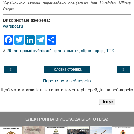
Українською мовою перекладено спеціально для Ukrainian Military
Pages
Використані джерела:
warspot.ru
F
T
L
T
S
a
w
i
e
h
c
i
n
l
a
#
29
,
авторські публікації
,
гранатомети
,
зброя
,
срср
,
ТТХ
e
t
k
e
r
b
t
e
g
e
o
e
d
r
o
r
I
a
‹
›
Головна сторінка
k
n
m
Переглянути веб-версію
Щоб мати можливість залишати коментарі перейдіть на веб-версію
ЕЛЕКТРОННА ВІЙСЬКОВА БІБЛІОТЕКА: