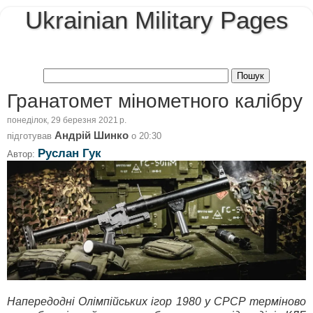
Ukrainian Military Pages
Гранатомет мінометного калібру
понеділок, 29 березня 2021 р.
Андрій Шинко
підготував
о
20:30
Руслан Гук
Автор:
Напередодні Олімпійських ігор 1980 у СРСР терміново