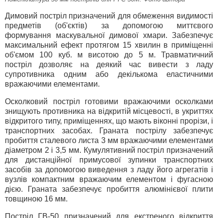
Димовий постріл призначений для обмеження видимості
предметів (об'єктів) за допомогою миттєвого
формування маскувальної димової хмари. Забезпечує
максимальний ефект протягом 15 хвилин в приміщенні
об'ємом 100 куб. м висотою до 5 м. Травматичний
постріл дозволяє на деякий час вивести з ладу
супротивника одним або декількома еластичними
вражаючими елементами.
Осколковий постріл готовими вражаючими осколками
знищують противника на відкритій місцевості, в укриттях
відкритого типу, приміщеннях, що мають віконні прорізи, і
транспортних засобах. Граната пострілу забезпечує
пробиття сталевого листа 3 мм вражаючими елементами
діаметром 2 і 3,5 мм. Кумулятивний постріл призначений
для дистанційної примусової зупинки транспортних
засобів за допомогою виведення з ладу його агрегатів і
вузлів компактним вражаючим елементом і фугасною
дією. Граната забезпечує пробиття алюмінієвої плити
товщиною 16 мм.
Постріл ГВ-50 призначений для екстреного відкриття