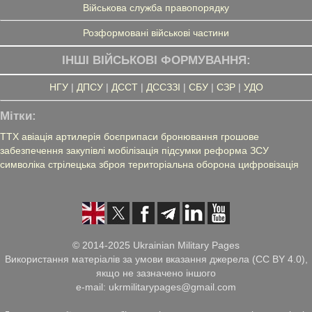
Військова служба правопорядку
Розформовані військові частини
ІНШІ ВІЙСЬКОВІ ФОРМУВАННЯ:
НГУ
|
ДПСУ
|
ДССТ
|
ДССЗЗІ
|
СБУ
|
СЗР
|
УДО
Мітки:
ТТХ
авіація
артилерія
боєприпаси
бронювання
грошове
забезпечення
закупівлі
мобілізація
підсумки
реформа ЗСУ
символіка
стрілецька зброя
територіальна оборона
цифровізація
© 2014-2025 Ukrainian Military Pages
Використання матеріалів за умови вказання джерела (CC BY 4.0),
якщо не зазначено іншого
e-mail: ukrmilitarypages@gmail.com