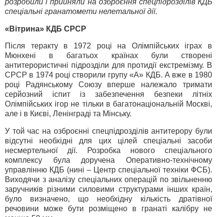
розробили і прийняли на озброєння спецпідрозділів КДБ
спеціальні гранатомети нелетальної дії.
«Вітрина» КДБ СРСР
Після теракту в 1972 році на Олімпійських іграх в
Мюнхені в багатьох країнах були створені
антитерористичні підрозділи для протидії екстремізму. В
СРСР в 1974 році створили групу «А» КДБ. А вже в 1980
році Радянському Союзу вперше належало тримати
серйозний іспит із забезпечення безпеки літніх
Олімпійських ігор не тільки в багатонаціональній Москві,
але і в Києві, Ленінграді та Мінську.
У той час на озброєнні спецпідрозділів антитерору були
відсутні необхідні для цих цілей спеціальні засоби
несмертельної дії. Розробка нового спеціального
комплексу була доручена Оперативно-технічному
управлінню КДБ (нині – Центр спеціальної техніки ФСБ).
Виходячи з аналізу спеціальних операцій по звільненню
заручників різними силовими структурами інших країн,
було визначено, що необхідну кількість дратівної
речовини може бути розміщено в гранаті калібру не