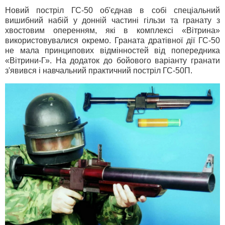
Новий постріл ГС-50 об'єднав в собі спеціальний
вишибний набій у донній частині гільзи та гранату з
хвостовим оперенням, які в комплексі «Вітрина»
використовувалися окремо. Граната дратівної дії ГС-50
не мала принципових відмінностей від попередника
«Вітрини-Г». На додаток до бойового варіанту гранати
з'явився і навчальний практичний постріл ГС-50П.