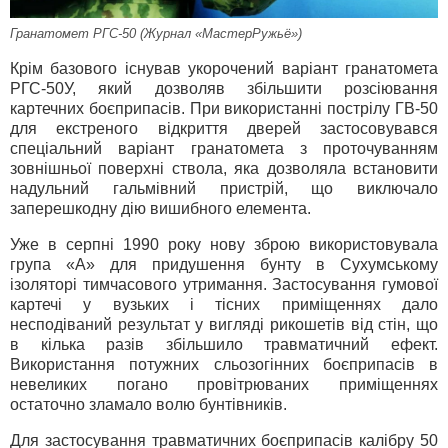
Гранатомет РГС-50 (Журнал «МастерРужьё»)
Крім базового існував укорочений варіант гранатомета
РГС-50У, який дозволяв збільшити розсіювання
картечних боєприпасів. При використанні пострілу ГВ-50
для екстреного відкриття дверей застосовувався
спеціальний варіант гранатомета з проточуванням
зовнішньої поверхні ствола, яка дозволяла встановити
надульний гальмівний пристрій, що виключало
заперешкодну дію вишибного елемента.
Уже в серпні 1990 року нову зброю використовувала
група «А» для придушення бунту в Сухумському
ізоляторі тимчасового утримання. Застосування гумової
картечі у вузьких і тісних приміщеннях дало
несподіваний результат у вигляді рикошетів від стін, що
в кілька разів збільшило травматичний ефект.
Використання потужних сльозогінних боєприпасів в
невеликих погано провітрюваних приміщеннях
остаточно зламало волю бунтівників.
Для застосування травматичних боєприпасів калібру 50