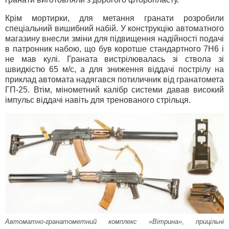
Крім мортирки, для метання гранати розробили
спеціальний вишибний набій. У конструкцію автоматного
магазину внесли зміни для підвищення надійності подачі
в патронник набою, що був коротше стандартного 7Н6 і
не мав кулі. Граната вистрілювалась зі ствола зі
швидкістю 65 м/с, а для зниження віддачі пострілу на
приклад автомата надягався потиличник від гранатомета
ГП-25. Втім, мінометний калібр системи давав високий
імпульс віддачі навіть для тренованого стрільця.
Автоматно-гранатометний комплекс «Вітрина», прицільні