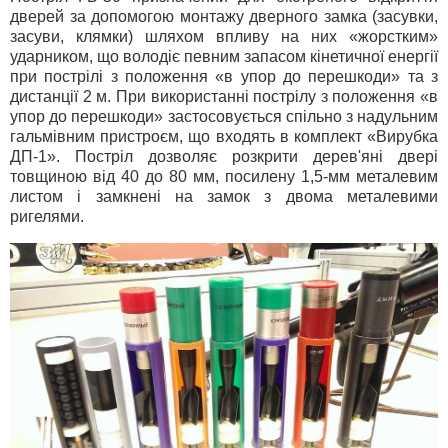
дверей за допомогою монтажу дверного замка (засувки,
засуви, клямки) шляхом впливу на них «жорстким»
ударником, що володіє певним запасом кінетичної енергії
при пострілі з положення «в упор до перешкоди» та з
дистанції 2 м. При використанні пострілу з положення «в
упор до перешкоди» застосовується спільно з надульним
гальмівним пристроєм, що входять в комплект «Вирубка
ДП-1». Постріл дозволяє розкрити дерев'яні двері
товщиною від 40 до 80 мм, посилену 1,5-мм металевим
листом і замкнені на замок з двома металевими
ригелями.