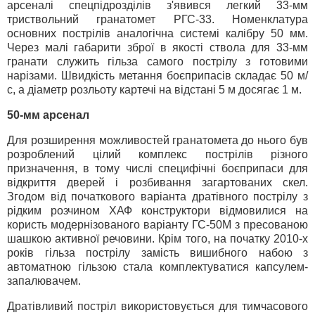
арсеналі спецпідрозділів з'явився легкий 33-мм
триствольний гранатомет РГС-33. Номенклатура
основних пострілів аналогічна системі калібру 50 мм.
Через малі габарити зброї в якості ствола для 33-мм
гранати служить гільза самого пострілу з готовими
нарізами. Швидкість метання боєприпасів складає 50 м/
с, а діаметр розльоту картечі на відстані 5 м досягає 1 м.
50-мм арсенал
Для розширення можливостей гранатомета до нього був
розроблений цілий комплекс пострілів різного
призначення, в тому числі специфічні боєприпаси для
відкриття дверей і розбивання загартованих скел.
Згодом від початкового варіанта дратівного пострілу з
рідким розчином ХАФ конструктори відмовилися на
користь модернізованого варіанту ГС-50М з пресованою
шашкою активної речовини. Крім того, на початку 2010-х
років гільза пострілу замість вишибного набою з
автоматною гільзою стала комплектуватися капсулем-
запалювачем.
Дратівливий постріл використовується для тимчасового