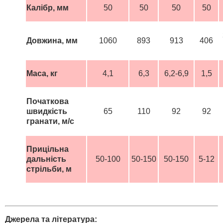
Калібр, мм
50
50
50
50
Довжина, мм
1060
893
913
406
Маса, кг
4,1
6,3
6,2-6,9
1,5
Початкова
швидкість
65
110
92
92
гранати, м/с
Прицільна
дальність
50-100
50-150
50-150
5-12
стрільби, м
Джерела та література: