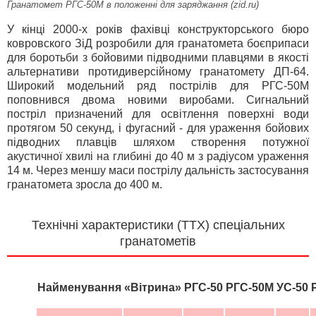
Гранатомет РГС-50М в положенні для заряджання (zid.ru)
У кінці 2000-х років фахівці конструкторського бюро
ковровского ЗіД розробили для гранатомета боєприпаси
для боротьби з бойовими підводними плавцями в якості
альтернативи протидиверсійному гранатомету ДП-64.
Широкий модельний ряд пострілів для РГС-50М
поповнився двома новими виробами. Сигнальний
постріл призначений для освітлення поверхні води
протягом 50 секунд, і фугасний - для ураження бойових
підводних плавців шляхом створення потужної
акустичної хвилі на глибині до 40 м з радіусом ураження
14 м. Через меншу маси пострілу дальність застосування
гранатомета зросла до 400 м.
Технічні характеристики (ТТХ) спеціальних
гранатометів
Найменування
«Вітрина»
РГС-50
РГС-50М
УС-50