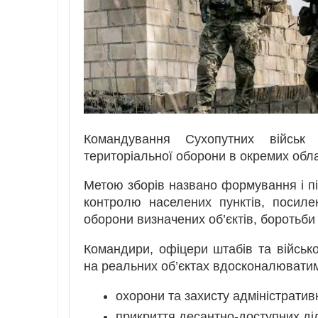
Командування Сухопутних війсь
територіальної оборони в окремих обла
Метою зборів названо формування і пі
контролю населених пунктів, посиле
оборони визначених об’єктів, боротьби
Командири, офіцери штабів та війсь
на реальних об’єктах вдосконалювати
охорони та захисту адміністратив
прикриття десантно-доступних ді