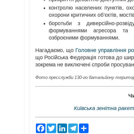
контролю населених пунктів, ох
охорони критичних об’єктів, мост
боротьби з диверсійно-розві
формуваннями агресора та 
озброєними формуваннями.
Нагадаємо, що
Головне управління ро
що Російська Федерація готова до ши
зокрема не виключені спроби просуванн
Фото пресслужби 130-го батальйону територі
Ч
Київська зенітна ракет
F
T
L
T
S
a
w
i
e
h