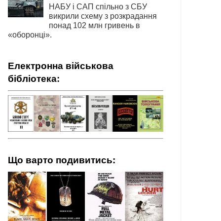
НАБУ і САП спільно з СБУ
викрили схему з розкрадання
понад 102 млн гривень в
«оборонці».
Електронна військова
бібліотека:
Що варто подивитись: