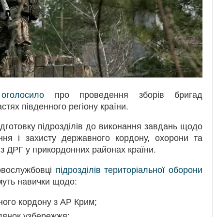
к
оголосило
про проведення зборів бригад
стях південного регіону країни.
дготовку підрозділів до виконання завдань щодо
ння і захисту державного кордону, охорони та
 з ДРГ у прикордонних районах країни.
ковослужбовці
підрозділів територіальної оборони
муть навички щодо:
ного кордону з АР Крим;
лянок узбережжя;