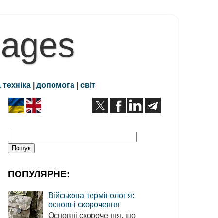
Pages
 техніка
|
допомога
|
світ
ПОПУЛЯРНЕ:
Військова термінологія:
основні скорочення
Основні скорочення, що