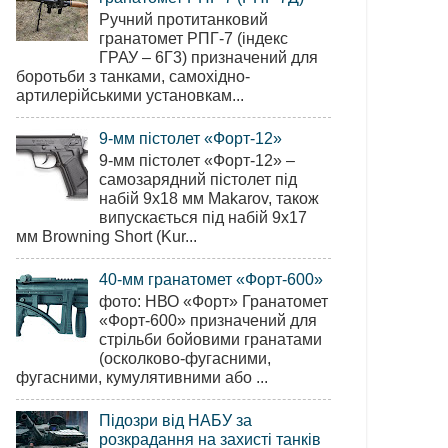
Ручний протитанковий
гранатомет РПГ-7 (індекс
ГРАУ – 6Г3) призначений для
боротьби з танками, самохідно-
артилерійськими установкам...
9-мм пістолет «Форт-12»
9-мм пістолет «Форт-12» –
самозарядний пістолет під
набій 9х18 мм Makarov, також
випускається під набій 9х17
мм Browning Short (Kur...
40-мм гранатомет «Форт-600»
фото: НВО «Форт» Гранатомет
«Форт-600» призначений для
стрільби бойовими гранатами
(осколково-фугасними,
фугасними, кумулятивними або ...
Підозри від НАБУ за
розкрадання на захисті танків