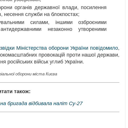
орони органів державної влади, посилення
ів, несення служби на блокпостах;
дувальними силами, іншими озброєними
антидержавними незаконно утвореними
звідки Міністерства оборони України повідомило
,
рокомасштабних провокацій проти нашої держави,
я російських військ углиб України.
альної оборони міста Києва
итати також:
на бригада відбивала наліт Су-27