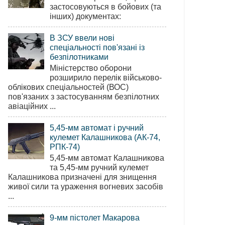
застосовуються в бойових (та
інших) документах:
В ЗСУ ввели нові
спеціальності пов'язані із
безпілотниками
Міністерство оборони
розширило перелік військово-
облікових спеціальностей (ВОС)
пов'язаних з застосуванням безпілотних
авіаційних ...
5,45-мм автомат і ручний
кулемет Калашникова (АК-74,
РПК-74)
5,45-мм автомат Калашникова
та 5,45-мм ручний кулемет
Калашникова призначені для знищення
живої сили та ураження вогневих засобів
...
9-мм пістолет Макарова