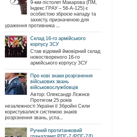
9-мм пістолет Макарова (ПМ,
Індекс ГРАУ – 56-А-125) є
особистою зброєю нападу та
захисту, призначеною для
ураження противника ...
Склад 16-го армійського
корпусу ЗСУ
Став відомий ймовірний склад
новоствореного 16-го
армійського корпусу ЗСУ
Про нові знаки розрізнення
військових звань
військовослужбовців
Автор: Олександр Лєжнєв
Протягом 25 років
незалежності України її Збройні Сили
користувалися системою знаків
розрізнення звань, успа...
Ручний протитанковий
гранатомет РПГ-7 (РПГ-7Д)