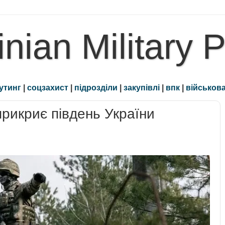
inian Military 
утинг
|
соцзахист
|
підрозділи
|
закупівлі
|
впк
|
військова
рикриє південь України