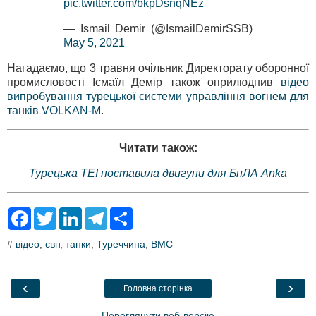
pic.twitter.com/bkpDsnqNEz
— Ismail Demir (@IsmailDemirSSB)
May 5, 2021
Нагадаємо, що 3 травня очільник Директорату оборонної
промисловості Ісмаїл Демір також оприлюднив
відео
випробування турецької системи управління вогнем для
танків VOLKAN-M
.
Читати також:
Турецька TEI поставила двигуни для БпЛА Anka
F
T
L
T
S
a
w
i
e
h
c
i
n
l
a
#
відео
,
світ
,
танки
,
Туреччина
,
BMC
e
t
k
e
r
b
t
e
g
e
o
e
d
r
o
r
I
a
‹
›
Головна сторінка
k
n
m
Переглянути веб-версію