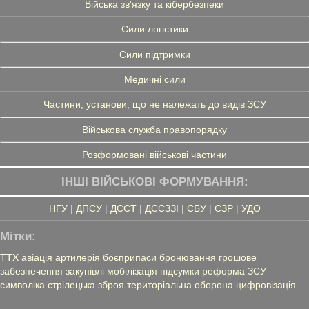
Війська зв'язку та кібербезпеки
Сили логістики
Сили підтримки
Медичні сили
Частини, установи, що не належать до видів ЗСУ
Військова служба правопорядку
Розформовані військові частини
ІНШІ ВІЙСЬКОВІ ФОРМУВАННЯ:
НГУ
|
ДПСУ
|
ДССТ
|
ДССЗЗІ
|
СБУ
|
СЗР
|
УДО
Мітки:
ТТХ
авіація
артилерія
боєприпаси
бронювання
грошове
забезпечення
закупівлі
мобілізація
підсумки
реформа ЗСУ
символіка
стрілецька зброя
територіальна оборона
цифровізація