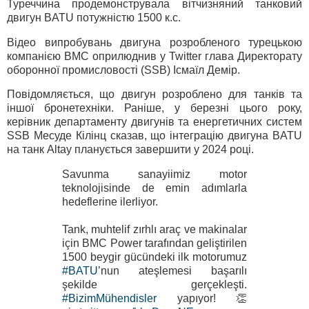
Туреччина продемонструвала вітчизняний танковий
двигун BATU потужністю 1500 к.с.
Відео випробувань двигуна розробленого турецькою
компанією BMC оприлюднив у Twitter глава Директорату
оборонної промисловості (SSB) Ісмаїл Демір.
Повідомляється, що двигун розроблено для танків та
іншої бронетехніки. Раніше, у березні цього року,
керівник департаменту двигунів та енергетичних систем
SSB Месуде Кілінц сказав, що інтеграцію двигуна BATU
на танк Altay планується завершити у 2024 році.
Savunma sanayiimiz motor
teknolojisinde de emin adımlarla
hedeflerine ilerliyor.
Tank, muhtelif zırhlı araç ve makinalar
için BMC Power tarafından geliştirilen
1500 beygir gücündeki ilk motorumuz
#BATU
’nun ateşlemesi başarılı
şekilde gerçekleşti.
#BizimMühendisler
yapıyor! 👏