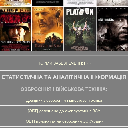
НОРМИ ЗАБЕЗПЕЧЕННЯ »»
СТАТИСТИЧНА ТА АНАЛІТИЧНА ІНФОРМАЦІЯ
ОЗБРОЄННЯ І ВІЙСЬКОВА ТЕХНІКА:
Довідник з озброєння і військової техніки
[ОВТ] допущено до експлуатації в ЗСУ
[ОВТ] прийняття на озброєння ЗС України