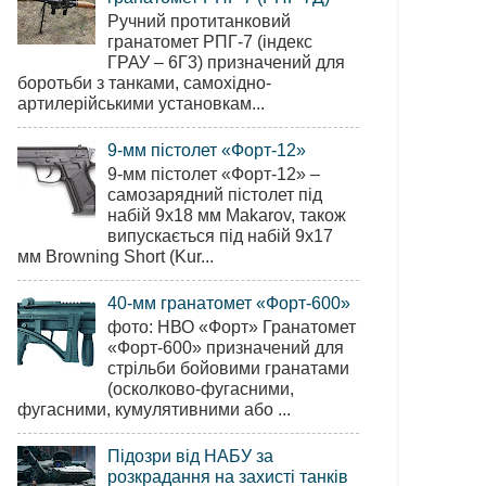
Ручний протитанковий
гранатомет РПГ-7 (індекс
ГРАУ – 6Г3) призначений для
боротьби з танками, самохідно-
артилерійськими установкам...
9-мм пістолет «Форт-12»
9-мм пістолет «Форт-12» –
самозарядний пістолет під
набій 9х18 мм Makarov, також
випускається під набій 9х17
мм Browning Short (Kur...
40-мм гранатомет «Форт-600»
фото: НВО «Форт» Гранатомет
«Форт-600» призначений для
стрільби бойовими гранатами
(осколково-фугасними,
фугасними, кумулятивними або ...
Підозри від НАБУ за
розкрадання на захисті танків