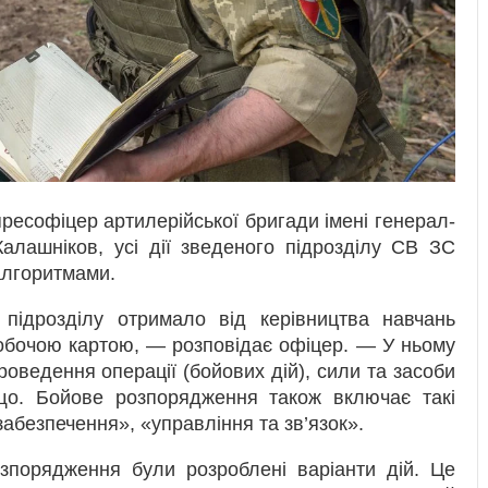
пресофіцер артилерійської бригади імені генерал-
лашніков, усі дії зведеного підрозділу СВ ЗС
алгоритмами.
ідрозділу отримало від керівництва навчань
обочою картою, — розповідає офіцер. — У ньому
роведення операції (бойових дій), сили та засоби
ощо. Бойове розпорядження також включає такі
забезпечення», «управління та зв’язок».
зпорядження були розроблені варіанти дій. Це