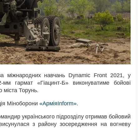
за міжнародних навчань Dynamic Front 2021, у
2-мм гармат «Гіацинт-Б» виконуватиме бойові
о міста Торунь.
ція Міноборони
«АрміяInform»
.
командир українського підрозділу отримав бойовий
 висунулася з району зосередження на вогневу
.