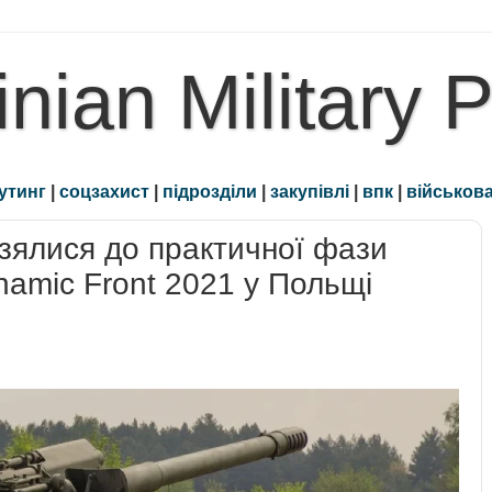
inian Military 
утинг
|
соцзахист
|
підрозділи
|
закупівлі
|
впк
|
військова
узялися до практичної фази
amic Front 2021 у Польщі