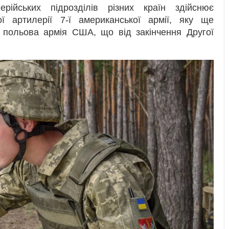
рійських підрозділів різних країн здійснює
ї артилерії 7-ї американської армії, яку ще
польова армія США, що від закінчення Другої