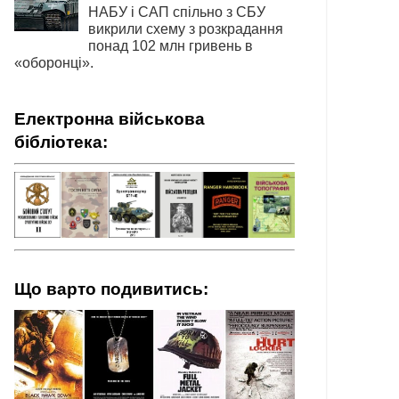
НАБУ і САП спільно з СБУ
викрили схему з розкрадання
понад 102 млн гривень в
«оборонці».
Електронна військова
бібліотека:
Що варто подивитись: