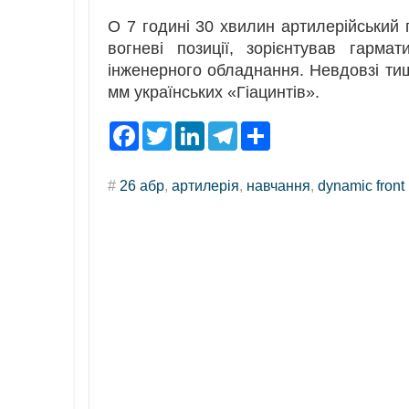
О 7 годині 30 хвилин артилерійський 
вогневі позиції, зорієнтував гарм
інженерного обладнання. Невдовзі тиш
мм українських «Гіацинтів».
F
T
L
T
S
a
w
i
e
h
c
i
n
l
a
e
t
k
e
r
#
26 абр
,
артилерія
,
навчання
,
dynamic front
b
t
e
g
e
o
e
d
r
o
r
I
a
k
n
m