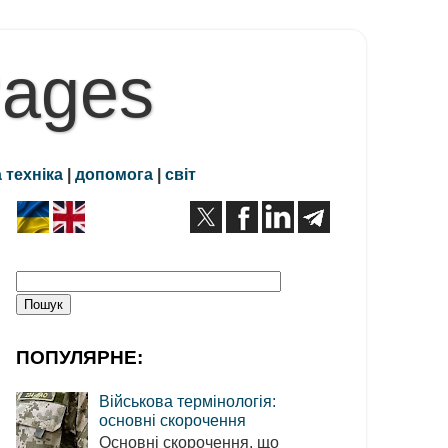
Pages
 техніка
|
допомога
|
світ
ПОПУЛЯРНЕ:
Військова термінологія:
основні скорочення
Основні скорочення, що