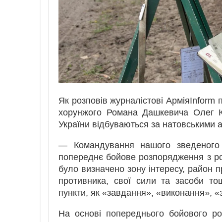
Як розповів журналістові АрміяInform 
хорунжого Романа Дашкевича Олег Ка
України відбуваються за натовськими 
— Командування нашого зведеного п
попереднє бойове розпорядження з р
було визначено зону інтересу, район п
противника, свої сили та засоби т
пункти, як «завдання», «виконання», «
На основі попереднього бойового ро