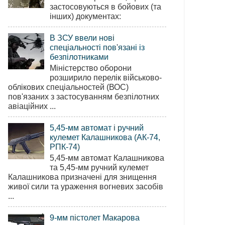
застосовуються в бойових (та
інших) документах:
В ЗСУ ввели нові
спеціальності пов'язані із
безпілотниками
Міністерство оборони
розширило перелік військово-
облікових спеціальностей (ВОС)
пов'язаних з застосуванням безпілотних
авіаційних ...
5,45-мм автомат і ручний
кулемет Калашникова (АК-74,
РПК-74)
5,45-мм автомат Калашникова
та 5,45-мм ручний кулемет
Калашникова призначені для знищення
живої сили та ураження вогневих засобів
...
9-мм пістолет Макарова