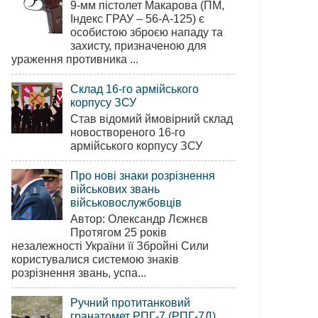
9-мм пістолет Макарова (ПМ,
Індекс ГРАУ – 56-А-125) є
особистою зброєю нападу та
захисту, призначеною для
ураження противника ...
Склад 16-го армійського
корпусу ЗСУ
Став відомий ймовірний склад
новоствореного 16-го
армійського корпусу ЗСУ
Про нові знаки розрізнення
військових звань
військовослужбовців
Автор: Олександр Лєжнєв
Протягом 25 років
незалежності України її Збройні Сили
користувалися системою знаків
розрізнення звань, успа...
Ручний протитанковий
гранатомет РПГ-7 (РПГ-7Д)