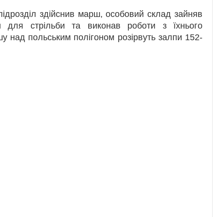
підрозділ здійснив марш, особовий склад зайняв
ати для стрільби та виконав роботи з їхнього
у над польським полігоном розірвуть залпи 152-