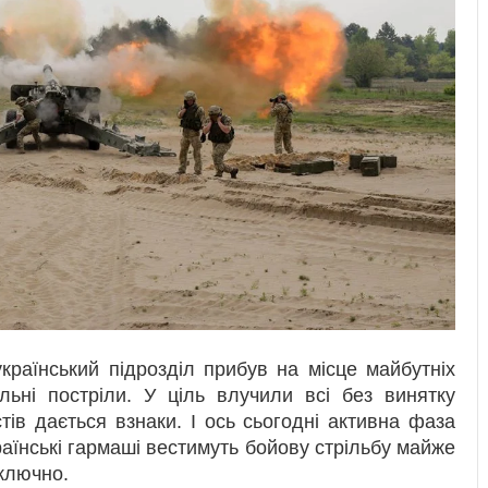
країнський підрозділ прибув на місце майбутніх
льні постріли. У ціль влучили всі без винятку
ів дається взнаки. І ось сьогодні активна фаза
країнські гармаші вестимуть бойову стрільбу майже
включно.