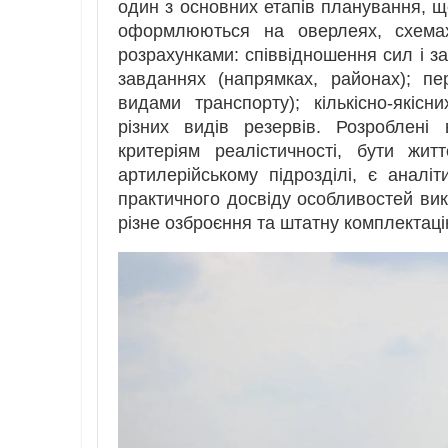
один з основних етапів планування, щ
оформлюються на оверлеях, схемах
розрахунками: співвідношення сил і за
завданнях (напрямках, районах); пе
видами транспорту); кількісно-якісн
різних видів резервів. Розроблені 
критеріям реалістичності, бути жи
артилерійському підрозділі, є анал
практичного досвіду особливостей вик
різне озброєння та штатну комплектаці