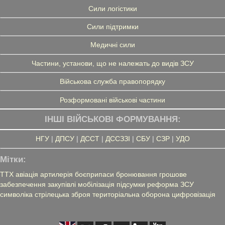
Сили логістики
Сили підтримки
Медичні сили
Частини, установи, що не належать до видів ЗСУ
Військова служба правопорядку
Розформовані військові частини
ІНШІ ВІЙСЬКОВІ ФОРМУВАННЯ:
НГУ
|
ДПСУ
|
ДССТ
|
ДССЗЗІ
|
СБУ
|
СЗР
|
УДО
Мітки:
ТТХ
авіація
артилерія
боєприпаси
бронювання
грошове
забезпечення
закупівлі
мобілізація
підсумки
реформа ЗСУ
символіка
стрілецька зброя
територіальна оборона
цифровізація