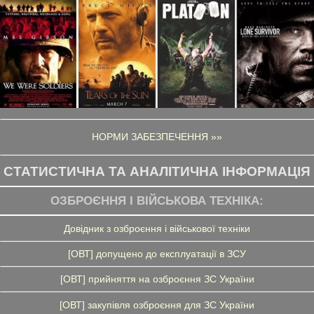
НОРМИ ЗАБЕЗПЕЧЕННЯ »»
СТАТИСТИЧНА ТА АНАЛІТИЧНА ІНФОРМАЦІЯ
ОЗБРОЄННЯ І ВІЙСЬКОВА ТЕХНІКА:
Довідник з озброєння і військової техніки
[ОВТ] допущено до експлуатації в ЗСУ
[ОВТ] прийняття на озброєння ЗС України
[ОВТ] закупівля озброєння для ЗС України