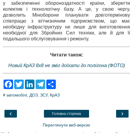
у забезпеченні обороноздатності країни, зберегти
колектив і технологічну базу. А це, у свою чергу,
дозволить Міноборони планувати довготермінову
співпрацю з вітчизняним підприємством, що має
необхідну інфраструктуру не лише для виготовлення
необхідної для Збройних Сил техніки, але й для її
подальшого обслуговування і ремонту.
Читати також:
Новий КрАЗ 8x8 не зміг доїхати до полігона (ФОТО)
F
T
L
T
S
a
w
i
e
h
c
i
n
l
a
#
автомобілі
,
ДОЗ
,
ЗСУ
,
КрАЗ
e
t
k
e
r
b
t
e
g
e
o
e
d
r
o
r
I
a
‹
›
Головна сторінка
k
n
m
Переглянути веб-версію