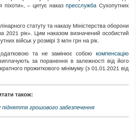
я піхоти», – цитує наказ
пресслужба
Сухопутних
лінарного статуту та наказу Міністерства оборони
а 2021 рік». Цим наказом визначений особистий
их військ у розмірі 3 млн грн на рік.
 додатковою та не замінює собою
компенсацію
 виплачують за поранення в залежності від його
-кратного прожиткового мінімуму (з 01.01.2021 від
итати також:
у підняття грошового забезпечення