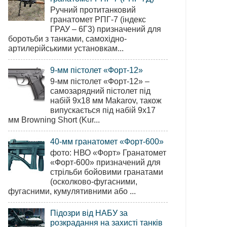
Ручний протитанковий
гранатомет РПГ-7 (індекс
ГРАУ – 6Г3) призначений для
боротьби з танками, самохідно-
артилерійськими установкам...
9-мм пістолет «Форт-12»
9-мм пістолет «Форт-12» –
самозарядний пістолет під
набій 9х18 мм Makarov, також
випускається під набій 9х17
мм Browning Short (Kur...
40-мм гранатомет «Форт-600»
фото: НВО «Форт» Гранатомет
«Форт-600» призначений для
стрільби бойовими гранатами
(осколково-фугасними,
фугасними, кумулятивними або ...
Підозри від НАБУ за
розкрадання на захисті танків