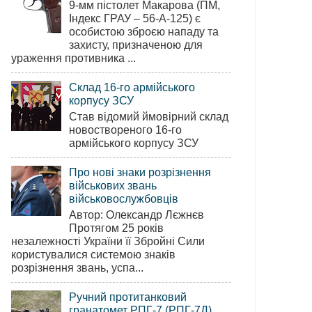
9-мм пістолет Макарова (ПМ,
Індекс ГРАУ – 56-А-125) є
особистою зброєю нападу та
захисту, призначеною для
ураження противника ...
Склад 16-го армійського
корпусу ЗСУ
Став відомий ймовірний склад
новоствореного 16-го
армійського корпусу ЗСУ
Про нові знаки розрізнення
військових звань
військовослужбовців
Автор: Олександр Лєжнєв
Протягом 25 років
незалежності України її Збройні Сили
користувалися системою знаків
розрізнення звань, успа...
Ручний протитанковий
гранатомет РПГ-7 (РПГ-7Д)