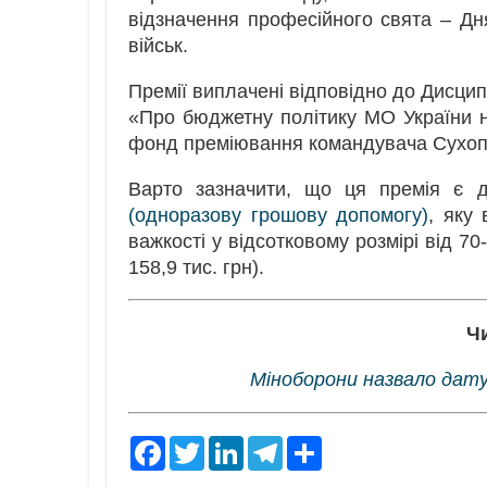
відзначення професійного свята – Дн
військ.
Премії виплачені відповідно до Дисцип
«Про бюджетну політику МО України н
фонд преміювання командувача Сухопутн
Варто зазначити, що ця премія є
(одноразову грошову допомогу)
, яку
важкості у відсотковому розмірі від 70
158,9 тис. грн).
Ч
Міноборони назвало дат
F
T
L
T
S
a
w
i
e
h
c
i
n
l
a