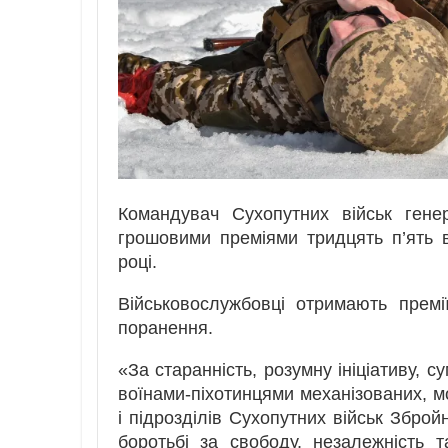
Командувач Сухопутних військ гене
грошовими преміями тридцять п’ять 
році.
Військовослужбовці отримають премі
поранення.
«За старанність, розумну ініціативу, 
воїнами-піхотинцями механізованих, мо
і підрозділів Сухопутних військ Зброй
боротьбі за свободу, незалежність т