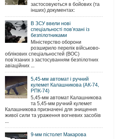
застосовуються в бойових (та
інших) документах:
В ЗСУ ввели нові
спеціальності пов'язані із
безпілотниками
Міністерство оборони
розширило перелік військово-
облікових спеціальностей (ВОС)
пов'язаних з застосуванням безпілотних
авіаційних ...
5,45-мм автомат і ручний
кулемет Калашникова (АК-74,
РПК-74)
5,45-мм автомат Калашникова
та 5,45-мм ручний кулемет
Калашникова призначені для знищення
живої сили та ураження вогневих засобів
...
9-мм пістолет Макарова