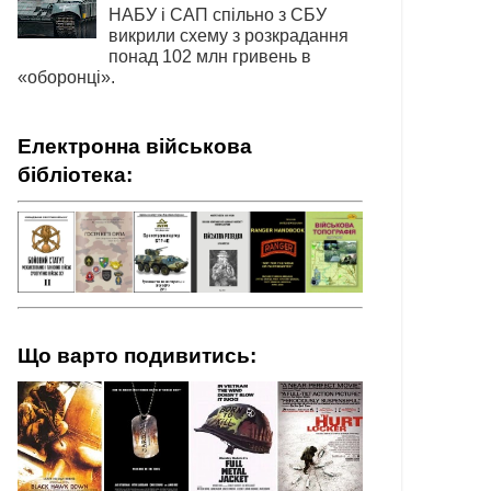
НАБУ і САП спільно з СБУ
викрили схему з розкрадання
понад 102 млн гривень в
«оборонці».
Електронна військова
бібліотека:
Що варто подивитись: