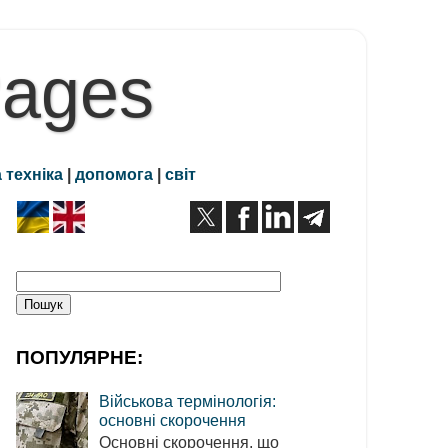
Pages
 техніка
|
допомога
|
світ
ПОПУЛЯРНЕ:
Військова термінологія:
основні скорочення
Основні скорочення, що