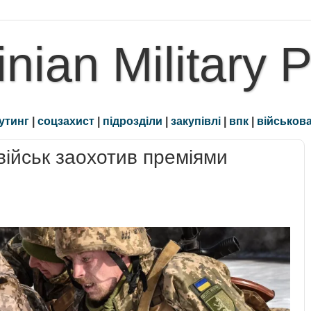
inian Military 
утинг
|
соцзахист
|
підрозділи
|
закупівлі
|
впк
|
військова
ійськ заохотив преміями