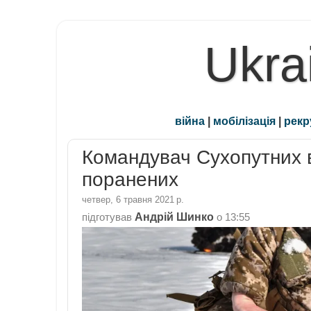
Ukra
війна
|
мобілізація
|
рекр
Командувач Сухопутних в
поранених
четвер, 6 травня 2021 р.
Андрій Шинко
підготував
о
13:55