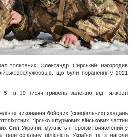
рал-полковник Олександр Сирський нагородив
військовослужбовців, що були пораненні у 2021
ї 5 та 10 тисяч гривень залежно від тяжкості
сумлінне виконання бойових (спеціальних) завдань
топіхотних, гірсько-штурмових військових частин
них Сил України, мужність і героїзм, виявлений у
а територіальну цілісність України та з нагоди