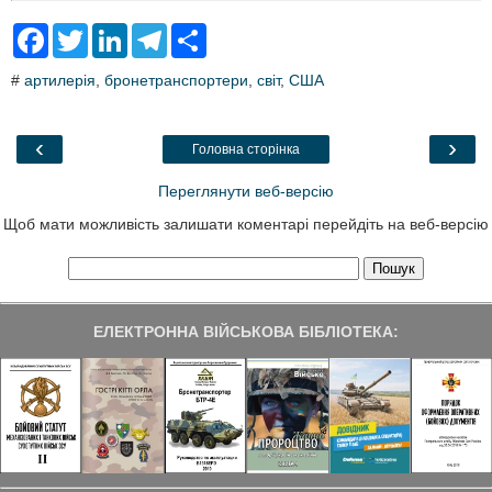
F
T
L
T
S
a
w
i
e
h
c
i
n
l
a
#
артилерія
,
бронетранспортери
,
світ
,
США
e
t
k
e
r
b
t
e
g
e
o
e
d
r
o
r
I
a
‹
›
Головна сторінка
k
n
m
Переглянути веб-версію
Щоб мати можливість залишати коментарі перейдіть на веб-версію
ЕЛЕКТРОННА ВІЙСЬКОВА БІБЛІОТЕКА: