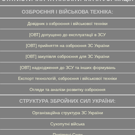
ОЗБРОЄННЯ І ВІЙСЬКОВА ТЕХНІКА:
Довідник з озброєння і військової техніки
[ОВТ] допущено до експлуатації в ЗСУ
[ОВТ] прийняття на озброєння ЗС України
[ОВТ] закупівля озброєння для ЗС України
[ОВТ] надходження до ЗСУ та інших формувань
Експорт технологій, озброєння і військової техніки
Огляди та аналізи розвитку озброєння
СТРУКТУРА ЗБРОЙНИХ СИЛ УКРАЇНИ:
Організаційна структура ЗС України
Сухопутні війська
Повітряні Сили