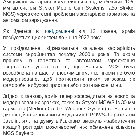
Американська армія відмовляється від мобільних 105-
мм артсистем Stryker Mobile Gun Systems (або Stryker
MGS) через системні проблеми з застарілою гарматою та
автоматом заряджання.
Як йдеться в
повідомленні
від 12 травня, армія
позбудеться цих систем до кінця 2022 року.
У повідомленні відзначається загальна застарілість
системи виробництва початку 2000-х років. Та окрім
проблем із гарматою та автоматом заряджання
звертається увага на те, що машина MGS була
розроблена на шасі з плоским дном, яке ніколи не було
модернізоване, щоб протистояти таким загрозам, як
саморобні вибухові пристрої або протитанкові міни.
Згідно із заявою, армія тепер зосередиться на нових та
модернізованих зразках, таких як Stryker MCWS із 30-мм
гарматою (Medium Caliber Weapons System) та машин із
дистанційно керованими модулями CROWS-J з ракетами
Javelin, які, на думку військових зможуть «забезпечити
кращий розподіл можливостей ніж обмежена кількість
MGS Stryker».