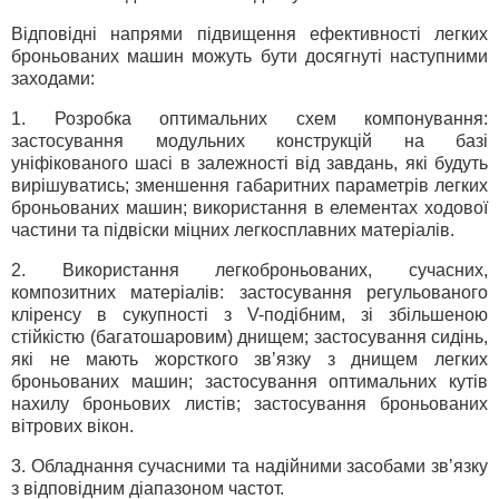
Відповідні напрями підвищення ефективності легких
броньованих машин можуть бути досягнуті наступними
заходами:
1. Розробка оптимальних схем компонування:
застосування модульних конструкцій на базі
уніфікованого шасі в залежності від завдань, які будуть
вирішуватись; зменшення габаритних параметрів легких
броньованих машин; використання в елементах ходової
частини та підвіски міцних легкосплавних матеріалів.
2. Використання легкоброньованих, сучасних,
композитних матеріалів: застосування регульованого
кліренсу в сукупності з V-подібним, зі збільшеною
стійкістю (багатошаровим) днищем; застосування сидінь,
які не мають жорсткого зв’язку з днищем легких
броньованих машин; застосування оптимальних кутів
нахилу броньових листів; застосування броньованих
вітрових вікон.
3. Обладнання сучасними та надійними засобами зв’язку
з відповідним діапазоном частот.