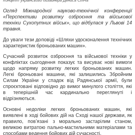
Концепт українсього дизайнера Дениса Сіліча
Огляд Міжнародної науково-технічної конференції
«Перспективи розвитку озброєння та військової
техніки Сухопутних військ», що відбулася у Львові 14
травня.
До уваги тези доповіді «Шляхи удосконалення технічних
характеристик броньованих машин».
Сучасний розвиток озброєння та військової техніки у
конфліктах сьогодення показує та висуває нові вимоги
щодо напряму розвитку легких броньованих машин.
Легкі броньовані машини, які залишились Збройним
Силам України у спадок від Радянської армії, були
спроєктовані відповідно до вимог минулого століття, які
в теперішній час кардинально переглянуті і
відрізняються.
Основні недоліки легких броньованих машин, які
виявлені в ході бойових дій на Сході нашої держави, як
правило, пов'язані з морально застарілим станом,
великою витратою пально-мастильними матеріалами та
способами ведення бойових дій сучасності.