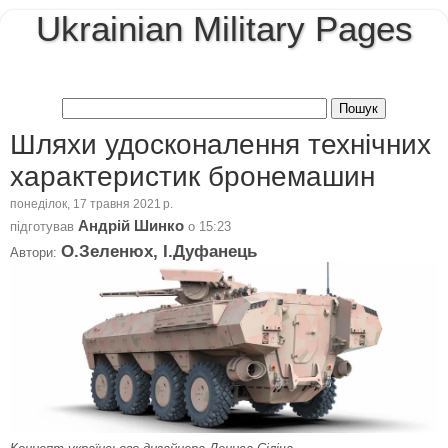
Ukrainian Military Pages
Шляхи удосконалення технічних
характеристик бронемашин
понеділок, 17 травня 2021 р.
Андрій Шинко
підготував
о
15:23
О.Зеленюх, І.Дуфанець
Автори: