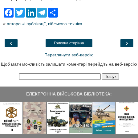
F
T
L
T
S
a
w
i
e
h
c
i
n
l
a
#
авторські публікації
,
військова техніка
e
t
k
e
r
b
t
e
g
e
o
e
d
r
o
r
I
a
‹
›
Головна сторінка
k
n
m
Переглянути веб-версію
Щоб мати можливість залишати коментарі перейдіть на веб-версію
ЕЛЕКТРОННА ВІЙСЬКОВА БІБЛІОТЕКА: