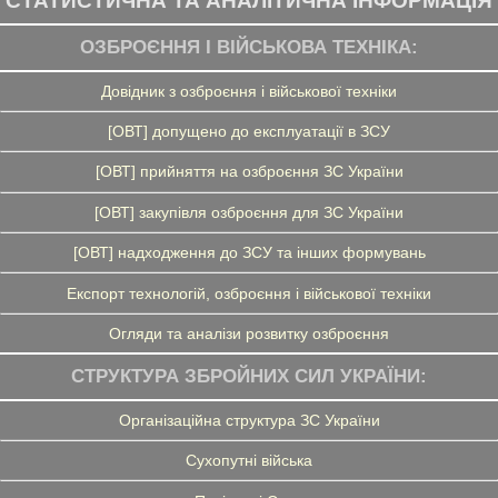
СТАТИСТИЧНА ТА АНАЛІТИЧНА ІНФОРМАЦІЯ
ОЗБРОЄННЯ І ВІЙСЬКОВА ТЕХНІКА:
Довідник з озброєння і військової техніки
[ОВТ] допущено до експлуатації в ЗСУ
[ОВТ] прийняття на озброєння ЗС України
[ОВТ] закупівля озброєння для ЗС України
[ОВТ] надходження до ЗСУ та інших формувань
Експорт технологій, озброєння і військової техніки
Огляди та аналізи розвитку озброєння
СТРУКТУРА ЗБРОЙНИХ СИЛ УКРАЇНИ:
Організаційна структура ЗС України
Сухопутні війська