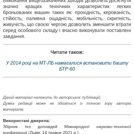
Виконання вищезазначених заходів дозволить досягнути
значно кращих технічних характеристик легких
броньованих машин таких як: прохідність, керованість,
стійкість, паливна ощадність, мобільність, скритність,
живучість, що своєю чергою дозволить зменшити втрати
серед особового складу і вчасно виконувати поставлені
завдання.
Читати також:
У 2014 році на МТ-ЛБ намагалися встановити башту
БТР-60
Даний матеріал належить до авторських публікацій.
Думка редакції може не збігатися із точкою зору авторів
матеріалів.
Використані джерела:
Збірник тез доповідей Міжнародної науково-технічної
конференції (Львів, 14 травня 2021 р.)