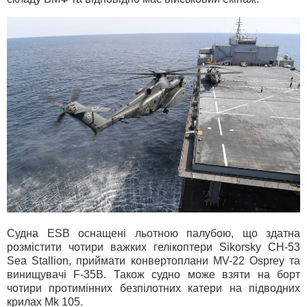
Судна ESB оснащені льотною палубою, що здатна
розмістити чотири важких гелікоптери Sikorsky CH-53
Sea Stallion, приймати конвертоплани MV-22 Osprey та
винищувачі F-35B. Також судно може взяти на борт
чотири протимінних безпілотних катери на підводних
крилах Mk 105.