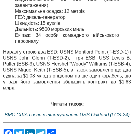
завантаження)
Максимальна осадка: 12 метрів
ГЕУ: дизель-генератор
Швидкість: 15 вузлів
Дальність: 9500 морських миль
Екіпаж: 34 особи командного військового
персоналу
Наразі у строю два ESD: USNS Montford Point (T-ESD-1) і
USNS John Glenn (T-ESD-2), і три ESB: USS Lewis B.
Puller (ESB-3), USNS Hershel "Woody" Williams (T-ESB-4),
USNS Miguel Keith (T-ESB-5), а також замовлено ще два
судна за $1,08 млрд з опціоном на ще один корабель, що
у разі його замовлення збільшить контракт до $1,63
млрд.
Читати також:
ВМС США ввели в експлуатацію USS Oakland (LCS-24)
F
T
L
T
S