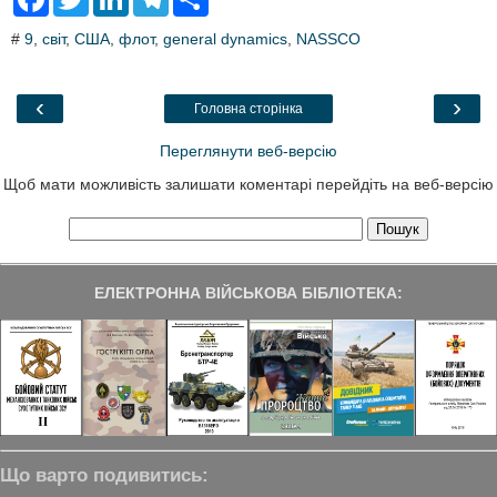
a
w
i
e
h
c
i
n
l
a
#
9
,
світ
,
США
,
флот
,
general dynamics
,
NASSCO
e
t
k
e
r
b
t
e
g
e
o
e
d
r
o
r
I
a
‹
›
Головна сторінка
k
n
m
Переглянути веб-версію
Щоб мати можливість залишати коментарі перейдіть на веб-версію
ЕЛЕКТРОННА ВІЙСЬКОВА БІБЛІОТЕКА:
Що варто подивитись: