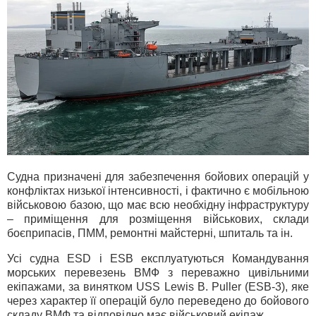
Судна призначені для забезпечення бойових операцій у
конфліктах низької інтенсивності, і фактично є мобільною
військовою базою, що має всю необхідну інфраструктуру
– приміщення для розміщення військових, склади
боєприпасів, ПММ, ремонтні майстерні, шпиталь та ін.
Усі судна ESD і ESB експлуатуються Командування
морських перевезень ВМФ з переважно цивільними
екіпажами, за винятком USS Lewis B. Puller (ESB-3), яке
через характер її операцій було переведено до бойового
складу ВМФ та відповідно має військовий екіпаж.