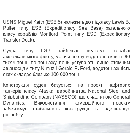
USNS Miguel Keith (ESB 5) належить до підкласу Lewis B.
Puller типу ESB (Expeditionary Sea Base) загального
класу кораблів Montford Point типу ESD (Expeditionary
Transfer Dock).
Судна типу ESB найбільші неатомні кораблі
американського флоту, маючи повну водотоннажність 90
тисяч тонн, по тоннажу вони уступають лише атомним
авіаносцям типу Nimitz і Gerald R. Ford, водотоннажність
яких складає близько 100 000 тонн.
Конструкція суден базується на проєкті нафтових
танкерів класу Alaska, виробництва National Steel and
Shipbuilding Company (NASSCO), що є частиною General
Dynamics. Використання комерційного проєкту
забезпечує стабільність конструкції та здешевшує
розробку.