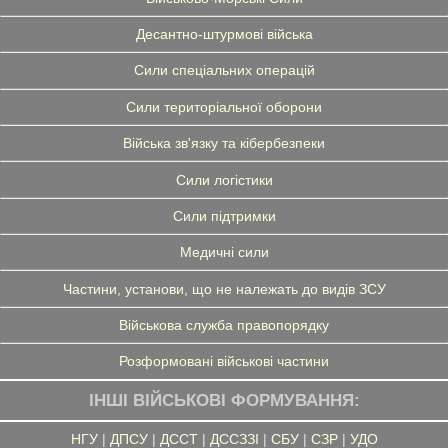
Десантно-штурмові війська
Сили спеціальних операцій
Сили територіальної оборони
Війська зв'язку та кібербезпеки
Сили логістики
Сили підтримки
Медичні сили
Частини, установи, що не належать до видів ЗСУ
Військова служба правопорядку
Розформовані військові частини
ІНШІ ВІЙСЬКОВІ ФОРМУВАННЯ:
НГУ
|
ДПСУ
|
ДССТ
|
ДССЗЗІ
|
СБУ
|
СЗР
|
УДО