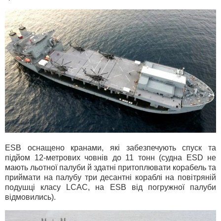
ESB оснащено кранами, які забезпечують спуск та
підйом 12-метрових човнів до 11 тонн (судна ESD не
мають льотної палуби й здатні притоплювати корабель та
приймати на палубу три десантні кораблі на повітряній
подушці класу LCAC, на ESB від погружної палуби
відмовились).