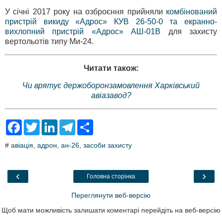
У січні 2017 року на озброєння прийняли
комбінований
пристрій викиду «Адрос» КУВ 26-50-0 та екранно-
вихлопний пристрій «Адрос» АШ-01В
для захисту
вертольотів типу Ми-24.
Читати також:
Чи врятує держоборонзамовлення Харківський
авіазавод?
F
T
L
T
S
a
w
i
e
h
c
i
n
l
a
#
авіація
,
адрон
,
ан-26
,
засоби захисту
e
t
k
e
r
b
t
e
g
e
o
e
d
r
o
r
I
a
‹
›
Головна сторінка
k
n
m
Переглянути веб-версію
Щоб мати можливість залишати коментарі перейдіть на веб-версію