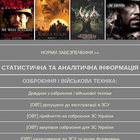
НОРМИ ЗАБЕЗПЕЧЕННЯ »»
СТАТИСТИЧНА ТА АНАЛІТИЧНА ІНФОРМАЦІЯ
ОЗБРОЄННЯ І ВІЙСЬКОВА ТЕХНІКА:
Довідник з озброєння і військової техніки
[ОВТ] допущено до експлуатації в ЗСУ
[ОВТ] прийняття на озброєння ЗС України
[ОВТ] закупівля озброєння для ЗС України
[ОВТ] надходження до ЗСУ та інших формувань