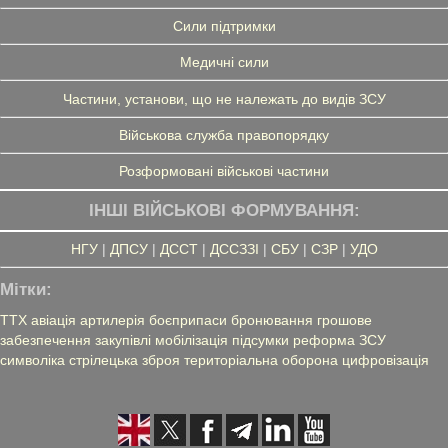
Сили підтримки
Медичні сили
Частини, установи, що не належать до видів ЗСУ
Військова служба правопорядку
Розформовані військові частини
ІНШІ ВІЙСЬКОВІ ФОРМУВАННЯ:
НГУ
|
ДПСУ
|
ДССТ
|
ДССЗЗІ
|
СБУ
|
СЗР
|
УДО
Мітки:
ТТХ
авіація
артилерія
боєприпаси
бронювання
грошове
забезпечення
закупівлі
мобілізація
підсумки
реформа ЗСУ
символіка
стрілецька зброя
територіальна оборона
цифровізація