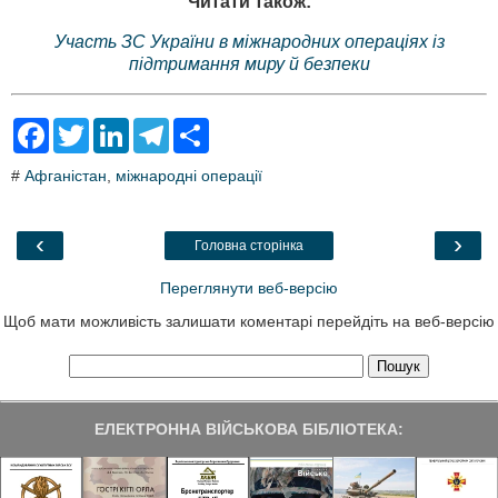
Читати також:
Участь ЗС України в міжнародних операціях із
підтримання миру й безпеки
F
T
L
T
S
a
w
i
e
h
c
i
n
l
a
#
Афганістан
,
міжнародні операції
e
t
k
e
r
b
t
e
g
e
o
e
d
r
o
r
I
a
‹
›
Головна сторінка
k
n
m
Переглянути веб-версію
Щоб мати можливість залишати коментарі перейдіть на веб-версію
ЕЛЕКТРОННА ВІЙСЬКОВА БІБЛІОТЕКА: