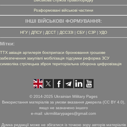
Розформовані військові частини
ІНШІ ВІЙСЬКОВІ ФОРМУВАННЯ:
НГУ
|
ДПСУ
|
ДССТ
|
ДССЗЗІ
|
СБУ
|
СЗР
|
УДО
Мітки:
ТТХ
авіація
артилерія
боєприпаси
бронювання
грошове
забезпечення
закупівлі
мобілізація
підсумки
реформа ЗСУ
символіка
стрілецька зброя
територіальна оборона
цифровізація
© 2014-2025 Ukrainian Military Pages
Використання матеріалів за умови вказання джерела (CC BY 4.0),
якщо не зазначено іншого
e-mail: ukrmilitarypages@gmail.com
Думка редакції може не збігатися із точкою зору авторів матеріалів