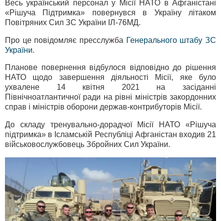
Весь український персонал у Місії НАТО в Афганістані
«Рішуча Підтримка» повернувся в Україну літаком
Повітряних Сил ЗС України ІЛ-76МД.
Про це повідомляє пресслужба
Генерального штабу ЗС
України
.
Планове повернення відбулося відповідно до рішення
НАТО щодо завершення діяльності Місії, яке було
ухвалене 14 квітня 2021 на засіданні
Північноатлантичної ради на рівні міністрів закордонних
справ і міністрів оборони держав-контрибуторів Місії.
До складу тренувально-дорадчої Місії НАТО «Рішуча
підтримка» в Ісламській Республіці Афганістан входив 21
військовослужбовець Збройних Сил України.