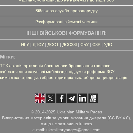
Військова служба правопорядку
Розформовані військові частини
ІНШІ ВІЙСЬКОВІ ФОРМУВАННЯ:
НГУ
|
ДПСУ
|
ДССТ
|
ДССЗЗІ
|
СБУ
|
СЗР
|
УДО
Мітки:
ТТХ
авіація
артилерія
боєприпаси
бронювання
грошове
забезпечення
закупівлі
мобілізація
підсумки
реформа ЗСУ
символіка
стрілецька зброя
територіальна оборона
цифровізація
© 2014-2025 Ukrainian Military Pages
Використання матеріалів за умови вказання джерела (CC BY 4.0),
якщо не зазначено іншого
e-mail: ukrmilitarypages@gmail.com