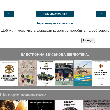
b
t
e
g
e
o
e
d
r
o
r
I
a
‹
›
Головна сторінка
k
n
m
Переглянути веб-версію
Щоб мати можливість залишати коментарі перейдіть на веб-версію
ЕЛЕКТРОННА ВІЙСЬКОВА БІБЛІОТЕКА:
Що варто подивитись: