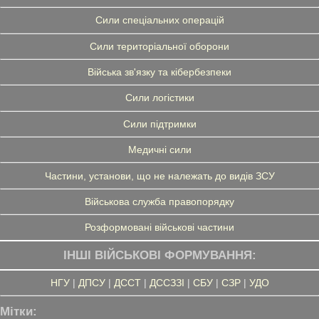
Сили спеціальних операцій
Сили територіальної оборони
Війська зв'язку та кібербезпеки
Сили логістики
Сили підтримки
Медичні сили
Частини, установи, що не належать до видів ЗСУ
Військова служба правопорядку
Розформовані військові частини
ІНШІ ВІЙСЬКОВІ ФОРМУВАННЯ:
НГУ
|
ДПСУ
|
ДССТ
|
ДССЗЗІ
|
СБУ
|
СЗР
|
УДО
Мітки: