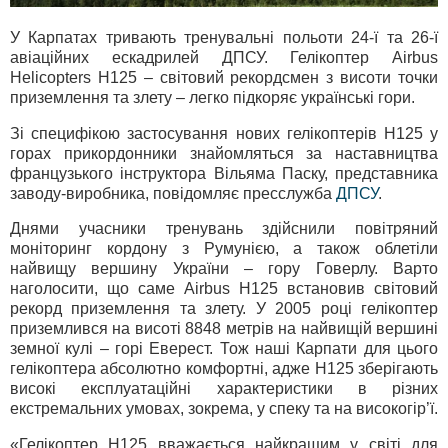
У Карпатах тривають тренувальні польоти 24-ї та 26-ї
авіаційних ескадрилей ДПСУ. Гелікоптер Airbus
Helicopters Н125 – світовий рекордсмен з висоти точки
приземлення та злету – легко підкоряє українські гори.
Зі специфікою застосування нових гелікоптерів Н125 у
горах прикордонники знайомляться за наставництва
французького інструктора Вільяма Паску, представника
заводу-виробника, повідомляє пресслужба
ДПСУ
.
Днями учасники тренувань здійснили повітряний
моніторинг кордону з Румунією, а також облетіли
найвищу вершину України – гору Говерлу. Варто
наголосити, що саме Airbus Н125 встановив світовий
рекорд приземлення та злету. У 2005 році гелікоптер
приземлився на висоті 8848 метрів на найвищій вершині
земної кулі – горі Еверест. Тож наші Карпати для цього
гелікоптера абсолютно комфортні, адже Н125 зберігають
високі експлуатаційні характеристики в різних
екстремальних умовах, зокрема, у спеку та на високогір’ї.
«Гелікоптер Н125 вважається найкращим у світі для