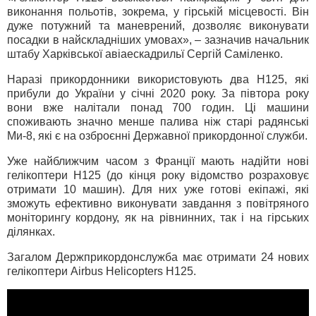
виконання польотів, зокрема, у гірській місцевості. Він
дуже потужний та маневрений, дозволяє виконувати
посадки в найскладніших умовах», – зазначив начальник
штабу Харківської авіаескадрильї Сергій Саміленко.
Наразі прикордонники використовують два Н125, які
прибули до України у січні 2020 року. За півтора року
вони вже налітали понад 700 годин. Ці машини
споживають значно менше палива ніж старі радянські
Ми-8, які є на озброєнні Державної прикордонної служби.
Уже найближчим часом з Франції мають надійти нові
гелікоптери Н125 (до кінця року відомство розраховує
отримати 10 машин). Для них уже готові екіпажі, які
зможуть ефективно виконувати завдання з повітряного
моніторингу кордону, як на рівнинних, так і на гірських
ділянках.
Загалом Держприкордонслужба має отримати 24 нових
гелікоптери Airbus Helicopters Н125.