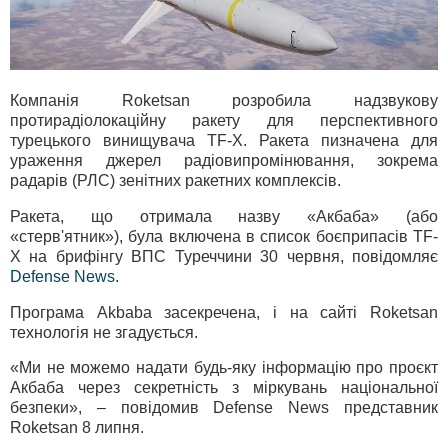
Компанія Roketsan розробила надзвукову
протирадіолокаційну ракету для перспективного
турецького винищувача TF-X. Ракета пизначена для
ураження джерел радіовипромінювання, зокрема
радарів (РЛС) зенітних ракетних комплексів.
Ракета, що отримала назву «Акбаба» (або
«стерв'ятник»), була включена в список боєприпасів TF-
X на брифінгу ВПС Туреччини 30 червня, повідомляє
Defense News
.
Програма Akbaba засекречена, і на сайті Roketsan
технологія не згадується.
«Ми не можемо надати будь-яку інформацію про проєкт
Акбаба через секретність з міркувань національної
безпеки», – повідомив Defense News представник
Roketsan 8 липня.