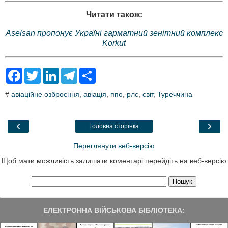
Читати також:
Aselsan пропонує Україні гарматний зенітний комплекс
Korkut
F
T
L
T
S
a
w
i
e
h
c
i
n
l
a
#
авіаційне озброєння
,
авіація
,
ппо
,
рлс
,
світ
,
Туреччина
e
t
k
e
r
b
t
e
g
e
o
e
d
r
o
r
I
a
‹
›
Головна сторінка
k
n
m
Переглянути веб-версію
Щоб мати можливість залишати коментарі перейдіть на веб-версію
ЕЛЕКТРОННА ВІЙСЬКОВА БІБЛІОТЕКА: