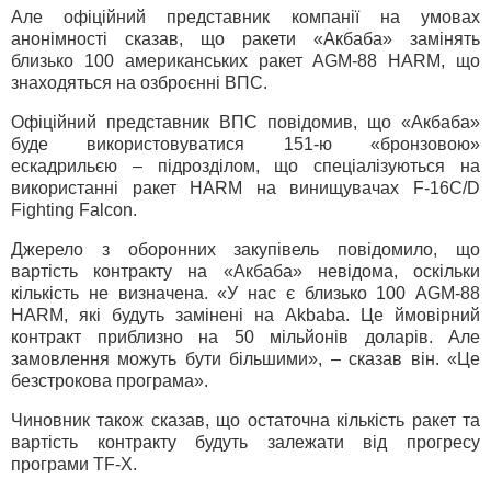
Але офіційний представник компанії на умовах
анонімності сказав, що ракети «Акбаба» замінять
близько 100 американських ракет AGM-88 HARM, що
знаходяться на озброєнні ВПС.
Офіційний представник ВПС повідомив, що «Акбаба»
буде використовуватися 151-ю «бронзовою»
ескадрильєю – підрозділом, що спеціалізуються на
використанні ракет HARM на винищувачах F-16C/D
Fighting Falcon.
Джерело з оборонних закупівель повідомило, що
вартість контракту на «Акбаба» невідома, оскільки
кількість не визначена. «У нас є близько 100 AGM-88
HARM, які будуть замінені на Akbaba. Це ймовірний
контракт приблизно на 50 мільйонів доларів. Але
замовлення можуть бути більшими», – сказав він. «Це
безстрокова програма».
Чиновник також сказав, що остаточна кількість ракет та
вартість контракту будуть залежати від прогресу
програми TF-X.