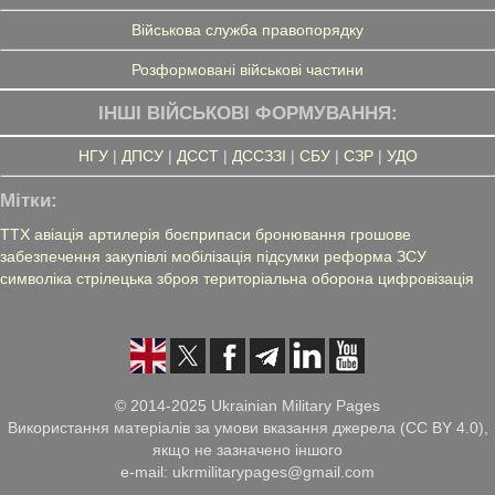
Військова служба правопорядку
Розформовані військові частини
ІНШІ ВІЙСЬКОВІ ФОРМУВАННЯ:
НГУ
|
ДПСУ
|
ДССТ
|
ДССЗЗІ
|
СБУ
|
СЗР
|
УДО
Мітки:
ТТХ
авіація
артилерія
боєприпаси
бронювання
грошове
забезпечення
закупівлі
мобілізація
підсумки
реформа ЗСУ
символіка
стрілецька зброя
територіальна оборона
цифровізація
© 2014-2025 Ukrainian Military Pages
Використання матеріалів за умови вказання джерела (CC BY 4.0),
якщо не зазначено іншого
e-mail: ukrmilitarypages@gmail.com