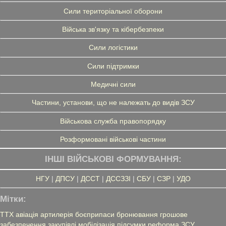
Сили територіальної оборони
Війська зв'язку та кібербезпеки
Сили логістики
Сили підтримки
Медичні сили
Частини, установи, що не належать до видів ЗСУ
Військова служба правопорядку
Розформовані військові частини
ІНШІ ВІЙСЬКОВІ ФОРМУВАННЯ:
НГУ
|
ДПСУ
|
ДССТ
|
ДССЗЗІ
|
СБУ
|
СЗР
|
УДО
Мітки:
ТТХ
авіація
артилерія
боєприпаси
бронювання
грошове
забезпечення
закупівлі
мобілізація
підсумки
реформа ЗСУ