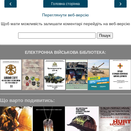
o
r
I
a
‹
›
Головна сторінка
k
n
m
Переглянути веб-версію
Щоб мати можливість залишати коментарі перейдіть на веб-версію
ЕЛЕКТРОННА ВІЙСЬКОВА БІБЛІОТЕКА:
Що варто подивитись: