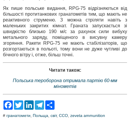
Як пише польське видання, RPG-75 відрізняються від
більшості протитанкових гранатометів тим, що мають не
реактивного струменю. З можна стріляти навіть з
маленьких закритих кімнат. Граната запускається зі
швидкістю близько 190 м/с за рахунок сили вибуху
метального заряду, поміщеного в висувну камеру
згоряння. Ракети RPG-75 не мають стабілізаторів, що
розгортаються в польоті, тому вони не дуже чутливі до
бічного вітру і, отже, більш точні.
Читати також:
Польська тероборона отримала партію 60-мм
мінометів
F
T
L
T
S
a
w
i
e
h
c
i
n
l
a
#
гранатомети
,
Польща
,
світ
,
ССО
,
zeveta ammunition
e
t
k
e
r
b
t
e
g
e
o
e
d
r