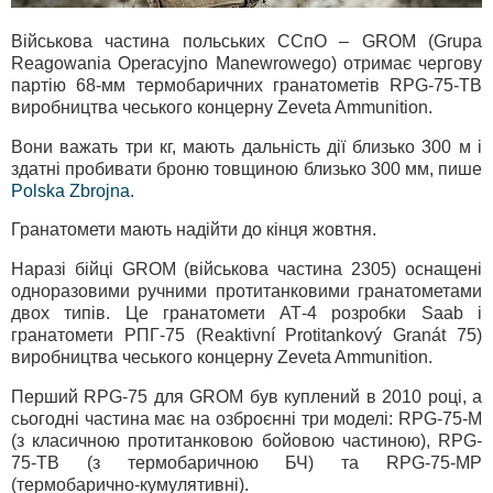
Військова частина польських ССпО – GROM (Grupa
Reagowania Operacyjno Manewrowego) отримає чергову
партію 68-мм термобаричних гранатометів RPG-75-TB
виробництва чеського концерну Zeveta Ammunition.
Вони важать три кг, мають дальність дії близько 300 м і
здатні пробивати броню товщиною близько 300 мм, пише
Polska Zbrojna
.
Гранатомети мають надійти до кінця жовтня.
Наразі бійці GROM (військова частина 2305) оснащені
одноразовими ручними протитанковими гранатометами
двох типів. Це гранатомети АТ-4 розробки Saab і
гранатомети РПГ-75 (Reaktivní Protitankový Granát 75)
виробництва чеського концерну Zeveta Ammunition.
Перший RPG-75 для GROM був куплений в 2010 році, а
сьогодні частина має на озброєнні три моделі: RPG-75-M
(з класичною протитанковою бойовою частиною), RPG-
75-TB (з термобаричною БЧ) та RPG-75-MP
(термобарично-кумулятивні).