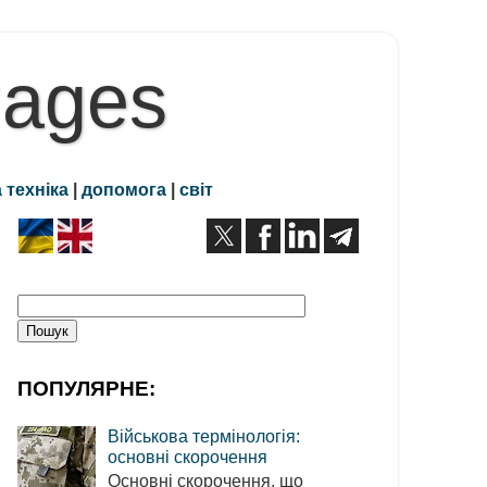
Pages
 техніка
|
допомога
|
світ
ПОПУЛЯРНЕ:
Військова термінологія:
основні скорочення
Основні скорочення, що