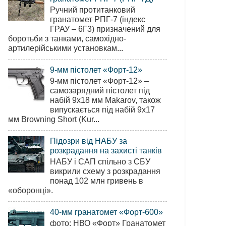
Ручний протитанковий
гранатомет РПГ-7 (індекс
ГРАУ – 6Г3) призначений для
боротьби з танками, самохідно-
артилерійськими установкам...
9-мм пістолет «Форт-12»
9-мм пістолет «Форт-12» –
самозарядний пістолет під
набій 9х18 мм Makarov, також
випускається під набій 9х17
мм Browning Short (Kur...
Підозри від НАБУ за
розкрадання на захисті танків
НАБУ і САП спільно з СБУ
викрили схему з розкрадання
понад 102 млн гривень в
«оборонці».
40-мм гранатомет «Форт-600»
фото: НВО «Форт» Гранатомет