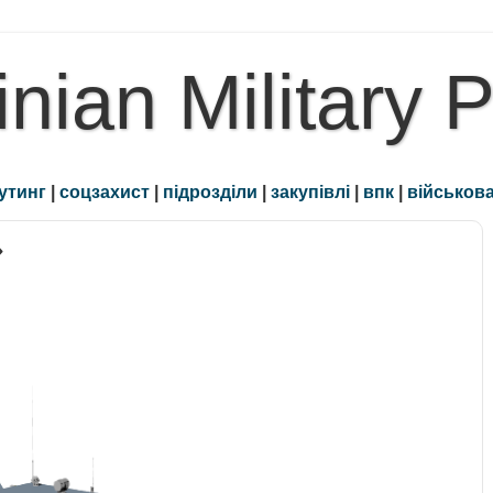
inian Military 
утинг
|
соцзахист
|
підрозділи
|
закупівлі
|
впк
|
військова
»