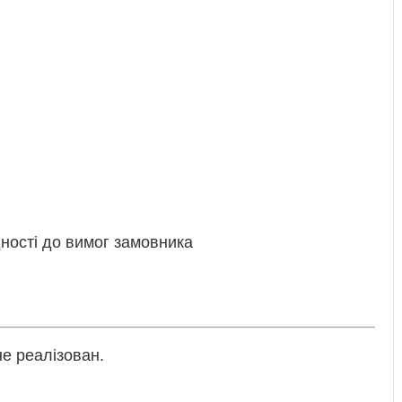
дності до вимог замовника
не реалізован.