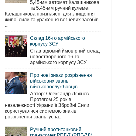
5,45-мм автомат Калашникова
та 5,45-мм ручний кулемет
Калашникова призначені для знищення
живої сили та ураження вогневих засобів
...
Склад 16-го армійського
корпусу ЗСУ
Став відомий ймовірний склад
новоствореного 16-го
армійського корпусу ЗСУ
Про нові знаки розрізнення
військових звань
військовослужбовців
Автор: Олександр Лєжнєв
Протягом 25 років
незалежності України її Збройні Сили
користувалися системою знаків
розрізнення звань, успа...
Ручний протитанковий
гранатомет РПГ-7 (РПГ-7Д)