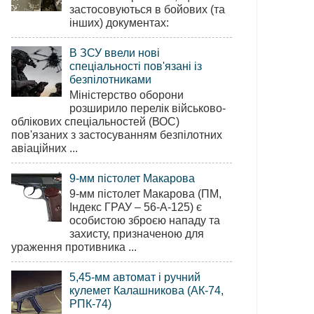
застосовуються в бойових (та
інших) документах:
В ЗСУ ввели нові
спеціальності пов'язані із
безпілотниками
Міністерство оборони
розширило перелік військово-
облікових спеціальностей (ВОС)
пов'язаних з застосуванням безпілотних
авіаційних ...
9-мм пістолет Макарова
9-мм пістолет Макарова (ПМ,
Індекс ГРАУ – 56-А-125) є
особистою зброєю нападу та
захисту, призначеною для
ураження противника ...
5,45-мм автомат і ручний
кулемет Калашникова (АК-74,
РПК-74)