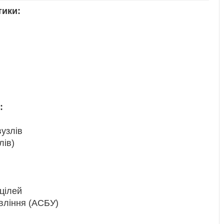
тики:
:
узлів
лів)
цілей
вління (АСБУ)