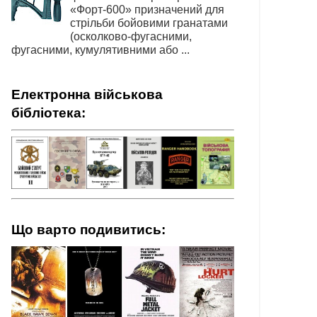
«Форт-600» призначений для
стрільби бойовими гранатами
(осколково-фугасними,
фугасними, кумулятивними або ...
Електронна військова
бібліотека:
Що варто подивитись: