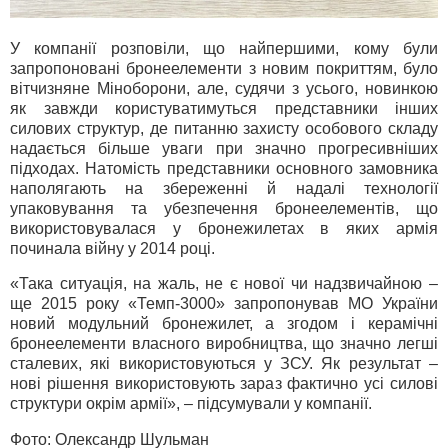
У компанії розповіли, що найпершими, кому були
запропоновані бронеелементи з новим покриттям, було
вітчизняне Міноборони, але, судячи з усього, новинкою
як завжди користуватимуться представники інших
силових структур, де питанню захисту особового складу
надається більше уваги при значно прогресивніших
підходах. Натомість представники основного замовника
наполягають на збереженні й надалі технології
упаковування та убезпечення бронеелементів, що
використовувалася у бронежилетах в яких армія
починала війну у 2014 році.
«Така ситуація, на жаль, не є нової чи надзвичайною –
ще 2015 року «Темп-3000» запропонував МО України
новий модульний бронежилет, а згодом і керамічні
бронеелементи власного виробництва, що значно легші
сталевих, які використовуються у ЗСУ. Як результат –
нові рішення використовують зараз фактично усі силові
структури окрім армії», – підсумували у компанії.
Фото: Олександр Шульман