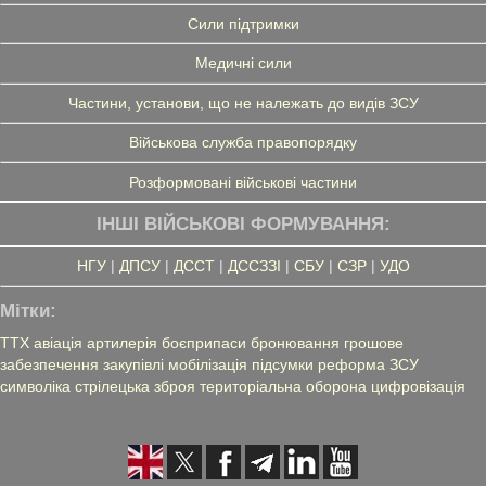
Сили підтримки
Медичні сили
Частини, установи, що не належать до видів ЗСУ
Військова служба правопорядку
Розформовані військові частини
ІНШІ ВІЙСЬКОВІ ФОРМУВАННЯ:
НГУ
|
ДПСУ
|
ДССТ
|
ДССЗЗІ
|
СБУ
|
СЗР
|
УДО
Мітки:
ТТХ
авіація
артилерія
боєприпаси
бронювання
грошове
забезпечення
закупівлі
мобілізація
підсумки
реформа ЗСУ
символіка
стрілецька зброя
територіальна оборона
цифровізація