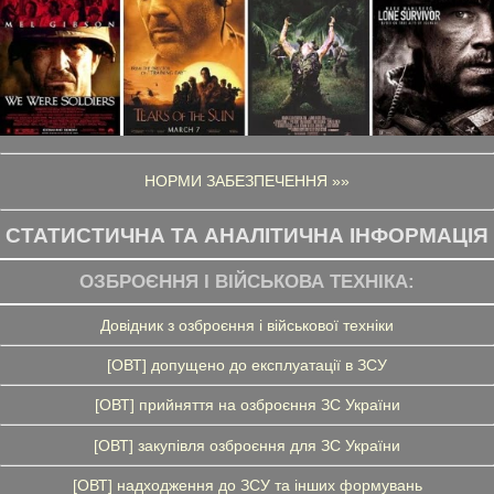
НОРМИ ЗАБЕЗПЕЧЕННЯ »»
СТАТИСТИЧНА ТА АНАЛІТИЧНА ІНФОРМАЦІЯ
ОЗБРОЄННЯ І ВІЙСЬКОВА ТЕХНІКА:
Довідник з озброєння і військової техніки
[ОВТ] допущено до експлуатації в ЗСУ
[ОВТ] прийняття на озброєння ЗС України
[ОВТ] закупівля озброєння для ЗС України
[ОВТ] надходження до ЗСУ та інших формувань