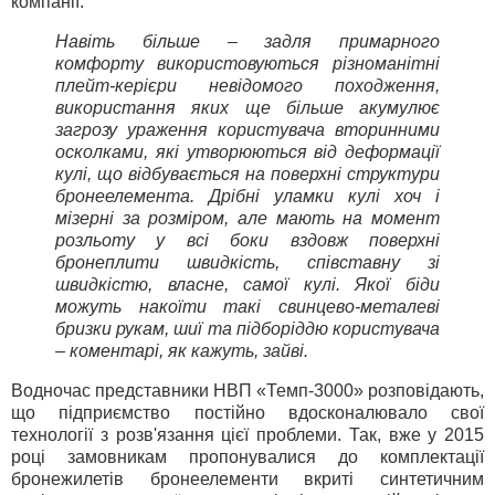
компанії.
Навіть більше – задля примарного
комфорту використовуються різноманітні
плейт-керієри невідомого походження,
використання яких ще більше акумулює
загрозу ураження користувача вторинними
осколками, які утворюються від деформації
кулі, що відбувається на поверхні структури
бронеелемента. Дрібні уламки кулі хоч і
мізерні за розміром, але мають на момент
розльоту у всі боки вздовж поверхні
бронеплити швидкість, співставну зі
швидкістю, власне, самої кулі. Якої біди
можуть накоїти такі свинцево-металеві
бризки рукам, шиї та підборіддю користувача
– коментарі, як кажуть, зайві.
Водночас представники НВП «Темп-3000» розповідають,
що підприємство постійно вдосконалювало свої
технології з розв'язання цієї проблеми. Так, вже у 2015
році замовникам пропонувалися до комплектації
бронежилетів бронеелементи вкриті синтетичним