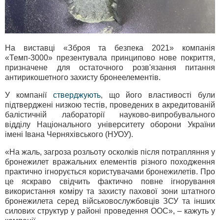
На виставці «Зброя та безпека 2021» компанія
«Темп-3000» презентувала принципово нове покриття,
призначене для остаточного розв'язання питання
антирикошетного захисту бронеелементів.
У компанії
стверджують
, що його властивості були
підтверджені низкою тестів, проведених в акредитованій
балістичній лабораторії науково-випробувального
відділу Національного університету оборони України
імені Івана Черняхівського (НУОУ).
«На жаль, загроза розльоту осколків після потрапляння у
бронежилет вражальних елементів різного походження
практично ігнорується користувачами бронежилетів. Про
це яскраво свідчить фактично повне ігнорування
використання коміру та захисту пахової зони штатного
бронежилета серед військовослужбовців ЗСУ та інших
силових структур у районі проведення ООС», – кажуть у