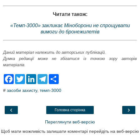
Читати також:
«Темп-3000» закликає Міноборони не спрощувати
вимоги до бронежилетів
Даний матеріал належить до авторських публікацій.
Думка редакції може не збігатися із точкою зору авторів
матеріалів.
F
T
L
T
S
a
w
i
e
h
c
i
n
l
a
#
засоби захисту
,
темп-3000
e
t
k
e
r
b
t
e
g
e
o
e
d
r
o
r
I
a
‹
›
Головна сторінка
k
n
m
Переглянути веб-версію
Щоб мати можливість залишати коментарі перейдіть на веб-версію