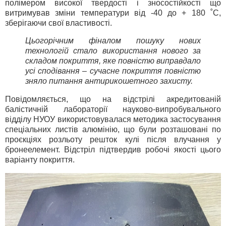
полімером високої твердості і зносостійкості що
витримував зміни температури від -40 до + 180 ˚С,
зберігаючи свої властивості.
Цьогорічним фіналом пошуку нових
технологій стало використання нового за
складом покриття, яке повністю виправдало
усі сподівання – сучасне покриття повністю
зняло питання антирикошетного захисту.
Повідомляється, що на відстрілі акредитованій
балістичній лабораторії науково-випробувального
відділу НУОУ використовувалася методика застосування
спеціальних листів алюмінію, що були розташовані по
проєкціях розльоту решток кулі після влучання у
бронеелемент. Відстріл підтвердив робочі якості цього
варіанту покриття.