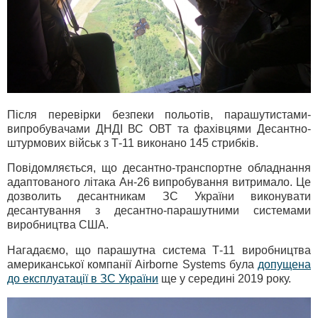
Після перевірки безпеки польотів, парашутистами-
випробувачами ДНДІ ВС ОВТ та фахівцями Десантно-
штурмових військ з Т-11 виконано 145 стрибків.
Повідомляється, що десантно-транспортне обладнання
адаптованого літака Ан-26 випробування витримало. Це
дозволить десантникам ЗС України виконувати
десантування з десантно-парашутними системами
виробництва США.
Нагадаємо, що парашутна система Т-11 виробництва
американської компанії Airborne Systems була
допущена
до експлуатації в ЗС України
ще у середині 2019 року.