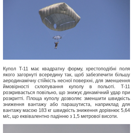
Купол T-11 має квадратну форму, хрестоподібні поля
якого загорнуті всередину так, щоб забезпечити більшу
аеродинамічну стійкість несної поверхні, для зменшення
ймовірності схлопування куполу в польоті. T-11
розкривається повільно, що знижує динамічний удар при
розкритті. Площа куполу дозволяє зменшити швидкість
зниження вантажу або парашутиста, наприклад для
вантажу масою 183 кг швидкість зниження дорівнює 5,64
м/с, що еквівалентно падінню з 1,5 метрової висоти.