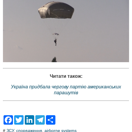
Читати також:
Україна придбала чергову партію американських
парашутів
F
T
L
T
S
a
w
i
e
h
c
i
n
l
a
#
ЗСУ
,
спорядження
,
airborne systems
e
t
k
e
r