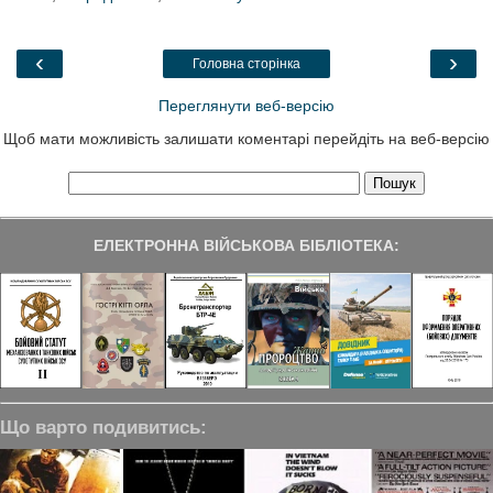
b
t
e
g
e
o
e
d
r
o
r
I
a
‹
›
Головна сторінка
k
n
m
Переглянути веб-версію
Щоб мати можливість залишати коментарі перейдіть на веб-версію
ЕЛЕКТРОННА ВІЙСЬКОВА БІБЛІОТЕКА:
Що варто подивитись: