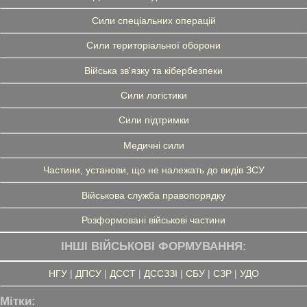
Сили спеціальних операцій
Сили територіальної оборони
Війська зв'язку та кібербезпеки
Сили логістики
Сили підтримки
Медичні сили
Частини, установи, що не належать до видів ЗСУ
Військова служба правопорядку
Розформовані військові частини
ІНШІ ВІЙСЬКОВІ ФОРМУВАННЯ:
НГУ
|
ДПСУ
|
ДССТ
|
ДССЗЗІ
|
СБУ
|
СЗР
|
УДО
Мітки: