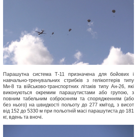
Парашутна система Т-11 призначена для бойових і
навчально-тренувальних стрибків з гелікоптерів типу
Ми-8 та військово-транспортних літаків типу Ан-26, які
виконуються окремим парашутистами або групою, з
повним табельним озброєнням та спорядженням (або
без нього) на швидкості польоту до 277 км/год, з висот
від 152 до 5330 м при польотній масі парашутиста до 181
кг, вдень та вночі.