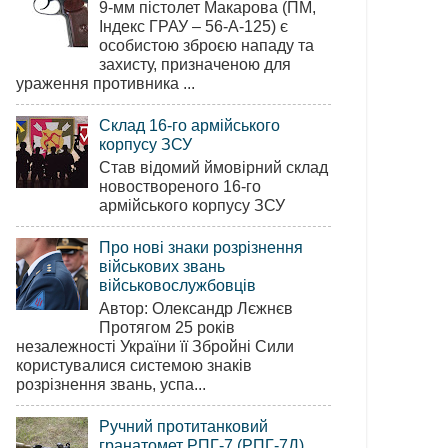
9-мм пістолет Макарова (ПМ,
Індекс ГРАУ – 56-А-125) є
особистою зброєю нападу та
захисту, призначеною для
ураження противника ...
Склад 16-го армійського
корпусу ЗСУ
Став відомий ймовірний склад
новоствореного 16-го
армійського корпусу ЗСУ
Про нові знаки розрізнення
військових звань
військовослужбовців
Автор: Олександр Лєжнєв
Протягом 25 років
незалежності України її Збройні Сили
користувалися системою знаків
розрізнення звань, успа...
Ручний протитанковий
гранатомет РПГ-7 (РПГ-7Д)