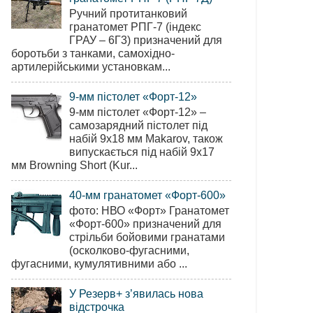
Ручний протитанковий
гранатомет РПГ-7 (індекс
ГРАУ – 6Г3) призначений для
боротьби з танками, самохідно-
артилерійськими установкам...
9-мм пістолет «Форт-12»
9-мм пістолет «Форт-12» –
самозарядний пістолет під
набій 9х18 мм Makarov, також
випускається під набій 9х17
мм Browning Short (Kur...
40-мм гранатомет «Форт-600»
фото: НВО «Форт» Гранатомет
«Форт-600» призначений для
стрільби бойовими гранатами
(осколково-фугасними,
фугасними, кумулятивними або ...
У Резерв+ з’явилась нова
відстрочка