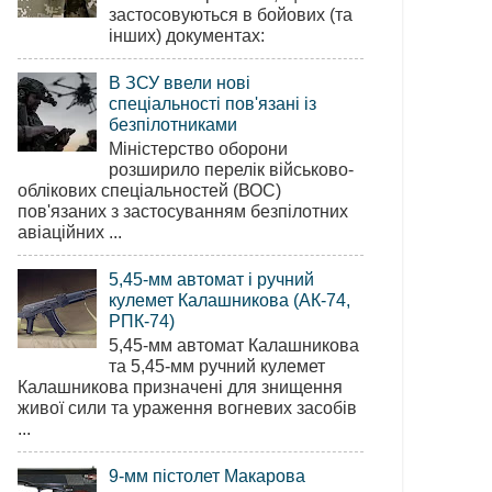
застосовуються в бойових (та
інших) документах:
В ЗСУ ввели нові
спеціальності пов'язані із
безпілотниками
Міністерство оборони
розширило перелік військово-
облікових спеціальностей (ВОС)
пов'язаних з застосуванням безпілотних
авіаційних ...
5,45-мм автомат і ручний
кулемет Калашникова (АК-74,
РПК-74)
5,45-мм автомат Калашникова
та 5,45-мм ручний кулемет
Калашникова призначені для знищення
живої сили та ураження вогневих засобів
...
9-мм пістолет Макарова