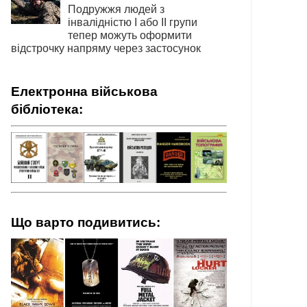
Подружжя людей з
інвалідністю І або ІІ групи
тепер можуть оформити
відстрочку напряму через застосунок
Електронна військова
бібліотека:
Що варто подивитись: