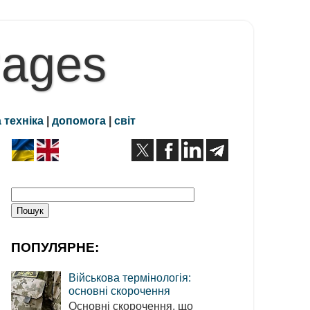
Pages
 техніка
|
допомога
|
світ
ПОПУЛЯРНЕ:
Військова термінологія:
основні скорочення
Основні скорочення, що