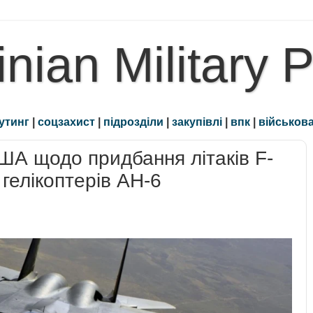
inian Military 
утинг
|
соцзахист
|
підрозділи
|
закупівлі
|
впк
|
військова
ША щодо придбання літаків F-
гелікоптерів AH-6