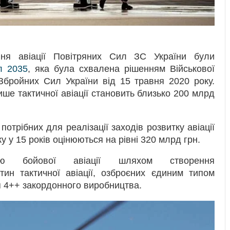
ня авіації Повітряних Сил ЗС України були
л 2035
, яка була схвалена рішенням Військової
бройних Сил України від 15 травня 2020 року.
ше тактичної авіації становить близько 200 млрд
потрібних для реалізації заходів розвитку авіації
у у 15 років оцінюються на рівні 320 млрд грн.
ацію бойової авіації шляхом створення
тин тактичної авіації, озброєних єдиним типом
я 4++ закордонного виробництва.