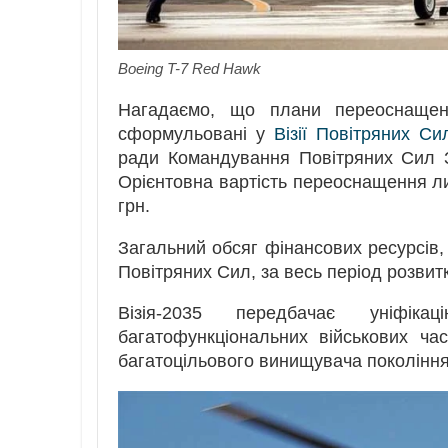
Boeing T-7 Red Hawk
Нагадаємо, що плани переоснащен
сформульовані у
Візії Повітряних Си
ради Командування Повітряних Сил З
Орієнтовна вартість переоснащення ли
грн.
Загальний обсяг фінансових ресурсів, 
Повітряних Сил, за весь період розвитк
Візія-2035 передбачає уніфік
багатофункціональних військових час
багатоцільового винищувача поколінн