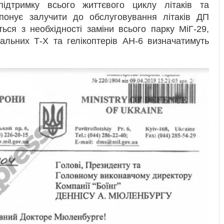
ідтримку всього життєвого циклу літаків та
ропонує залучити до обслуговування літаків ДП
ться з необхідності заміни всього парку МіГ-29,
чальних Т-Х та гелікоптерів AH-6 визначатимуть