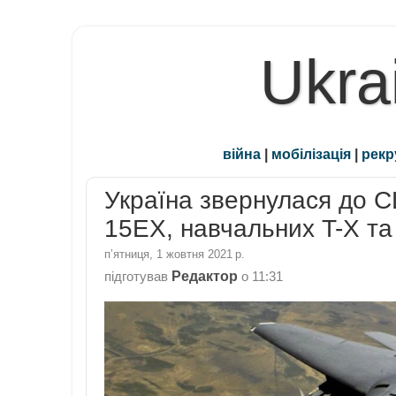
Ukra
війна
|
мобілізація
|
рекр
Україна звернулася до С
15EX, навчальних T-X та 
пʼятниця, 1 жовтня 2021 р.
Редактор
підготував
о
11:31