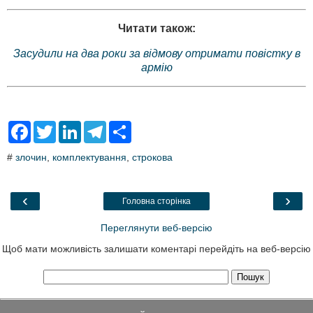
Читати також:
Засудили на два роки за відмову отримати повістку в
армію
F
T
L
T
S
a
w
i
e
h
c
i
n
l
a
#
злочин
,
комплектування
,
строкова
e
t
k
e
r
b
t
e
g
e
o
e
d
r
o
r
I
a
‹
›
Головна сторінка
k
n
m
Переглянути веб-версію
Щоб мати можливість залишати коментарі перейдіть на веб-версію