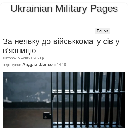
Ukrainian Military Pages
За неявку до військкомату сів у
в'язницю
вівторок, 5 жовтня 2021 р.
Андрій Шинко
підготував
о
14:10