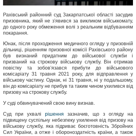
Рахівський районний суд Закарпатської області засудив
призовника, який не з'явився за викликом військкомату,
до одного року обмеження волі з реальним відбуванням
покарання.
Юнак, після проходження медичного огляду у призовній
дільниці, рішенням призовної комісії Рахівського району
був визнаний придатним до військової служби і
призваний на строкову військову службу. Він отримав
повістку та зобов'язався прибути до військового
комісаріату 31 травня 2021 року, для відправлення у
військову частину. Однак, ні 31 травня, ні у подальшому,
він до комісаріату не прибув та таким чином ухилився від
призову на строкову службу.
У суді обвинувачений свою вину визнав.
Суд при ухвалі
рішення
зазначив, що з огляду на
підвищену суспільну небезпеку ухилення від призову на
військову службу, яка підриває боєготовність Збройних
Сил України, а отже і обороноздатність країни, а також