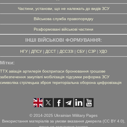
Частини, установи, що не належать до видів ЗСУ
Військова служба правопорядку
Розформовані військові частини
ІНШІ ВІЙСЬКОВІ ФОРМУВАННЯ:
НГУ
|
ДПСУ
|
ДССТ
|
ДССЗЗІ
|
СБУ
|
СЗР
|
УДО
Мітки:
ТТХ
авіація
артилерія
боєприпаси
бронювання
грошове
забезпечення
закупівлі
мобілізація
підсумки
реформа ЗСУ
символіка
стрілецька зброя
територіальна оборона
цифровізація
© 2014-2025 Ukrainian Military Pages
Використання матеріалів за умови вказання джерела (CC BY 4.0),
якщо не зазначено іншого