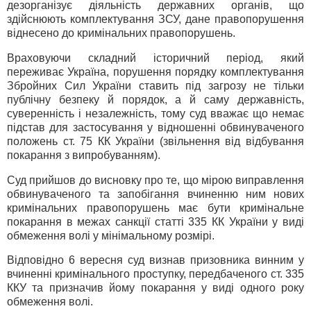
дезорганізує діяльність державних органів, що
здійснюють комплектування ЗСУ, дане правопорушення
віднесено до кримінальних правопорушень.
Враховуючи складний історичний період, який
переживає Україна, порушення порядку комплектування
Збройних Сил України ставить під загрозу не тільки
публічну безпеку й порядок, а й саму державність,
суверенність і незалежність, тому суд вважає що немає
підстав для застосування у відношенні обвинуваченого
положень ст. 75 КК України (звільнення від відбування
покарання з випробуванням).
Суд прийшов до висновку про те, що мірою виправлення
обвинуваченого та запобігання вчиненню ним нових
кримінальних правопорушень має бути кримінальне
покарання в межах санкції статті 335 КК України у виді
обмеження волі у мінімальному розмірі.
Відповідно 6 вересня суд визнав призовника винним у
вчиненні кримінального проступку, передбаченого ст. 335
ККУ та призначив йому покарання у виді одного року
обмеження волі.