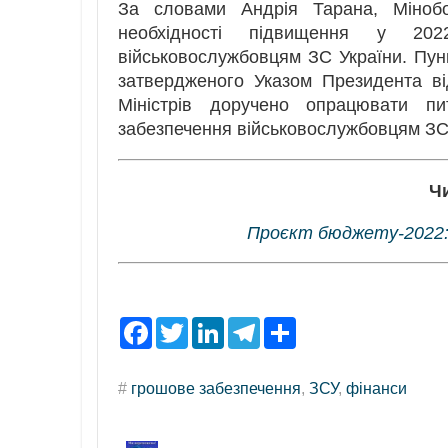
За словами Андрія Тарана, Міно
необхідності підвищення у 202
військовослужбовцям ЗС України. Пун
затвердженого Указом Президента в
Міністрів доручено опрацювати п
забезпечення військовослужбовцям ЗС
Ч
Проєкт бюджету-2022: 
F
T
L
T
S
a
w
i
e
h
c
i
n
l
a
e
t
k
e
r
#
грошове забезпечення
,
ЗСУ
,
фінанси
b
t
e
g
e
o
e
d
r
o
r
I
a
k
n
m