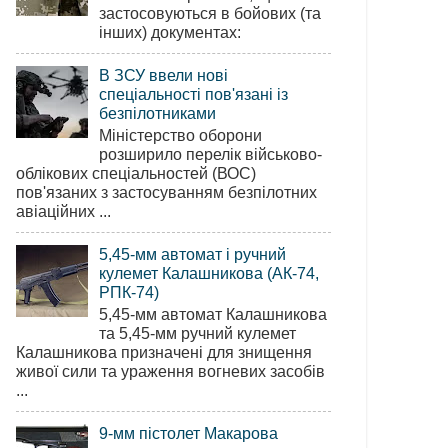
застосовуються в бойових (та
інших) документах:
В ЗСУ ввели нові
спеціальності пов'язані із
безпілотниками
Міністерство оборони
розширило перелік військово-
облікових спеціальностей (ВОС)
пов'язаних з застосуванням безпілотних
авіаційних ...
5,45-мм автомат і ручний
кулемет Калашникова (АК-74,
РПК-74)
5,45-мм автомат Калашникова
та 5,45-мм ручний кулемет
Калашникова призначені для знищення
живої сили та ураження вогневих засобів
...
9-мм пістолет Макарова