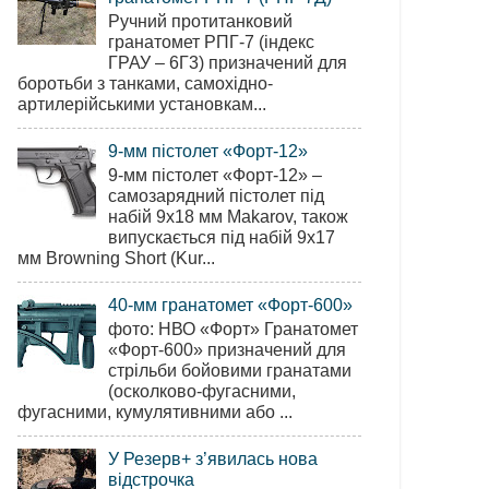
Ручний протитанковий
гранатомет РПГ-7 (індекс
ГРАУ – 6Г3) призначений для
боротьби з танками, самохідно-
артилерійськими установкам...
9-мм пістолет «Форт-12»
9-мм пістолет «Форт-12» –
самозарядний пістолет під
набій 9х18 мм Makarov, також
випускається під набій 9х17
мм Browning Short (Kur...
40-мм гранатомет «Форт-600»
фото: НВО «Форт» Гранатомет
«Форт-600» призначений для
стрільби бойовими гранатами
(осколково-фугасними,
фугасними, кумулятивними або ...
У Резерв+ з’явилась нова
відстрочка