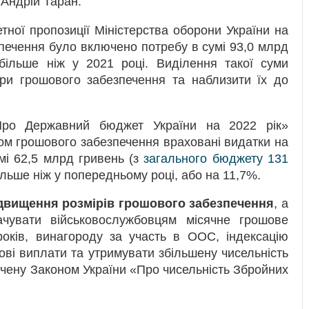
 Андрій Таран.
тної пропозиції Міністерства оборони України на
печення було включено потребу в сумі 93,0 млрд
більше ніж у 2021 році. Виділення такої суми
ри грошового забезпечення та наблизити їх до
Про Державний бюджет України на 2022 рік»
ом грошового забезпечення враховані видатки на
мі 62,5 млрд гривень (з
загального бюджету 131
ільше ніж у попередньому році, або на 11,7%.
ідвищення розмірів грошового забезпечення
, а
чувати військовослужбовцям місячне грошове
років, винагороду за участь в ООС, індексацію
ові виплати та утримувати збільшену чисельність
ачену Законом України «Про чисельність Збройних