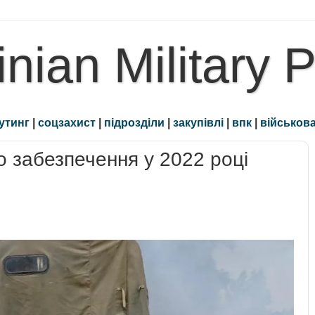
inian Military 
утинг
|
соцзахист
|
підрозділи
|
закупівлі
|
впк
|
військова
 забезпечення у 2022 році