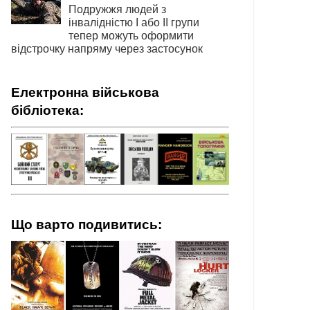
Подружжя людей з
інвалідністю І або ІІ групи
тепер можуть оформити
відстрочку напряму через застосунок
Електронна військова
бібліотека:
Що варто подивитись: