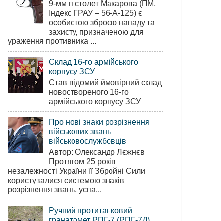
9-мм пістолет Макарова (ПМ,
Індекс ГРАУ – 56-А-125) є
особистою зброєю нападу та
захисту, призначеною для
ураження противника ...
Склад 16-го армійського
корпусу ЗСУ
Став відомий ймовірний склад
новоствореного 16-го
армійського корпусу ЗСУ
Про нові знаки розрізнення
військових звань
військовослужбовців
Автор: Олександр Лєжнєв
Протягом 25 років
незалежності України її Збройні Сили
користувалися системою знаків
розрізнення звань, успа...
Ручний протитанковий
гранатомет РПГ-7 (РПГ-7Д)