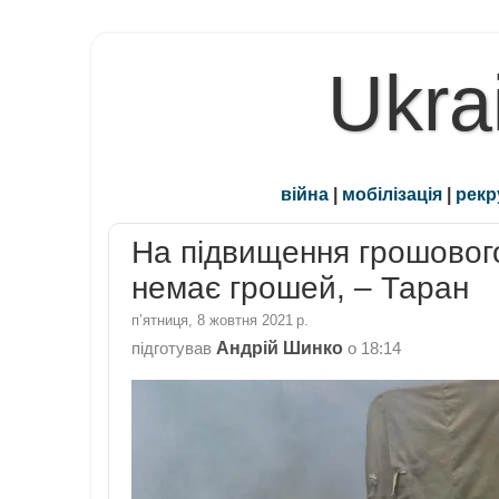
Ukra
війна
|
мобілізація
|
рекр
На підвищення грошового
немає грошей, – Таран
пʼятниця, 8 жовтня 2021 р.
Андрій Шинко
підготував
о
18:14