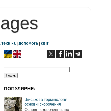
Pages
 техніка
|
допомога
|
світ
ПОПУЛЯРНЕ:
Військова термінологія:
основні скорочення
Основні скорочення, що