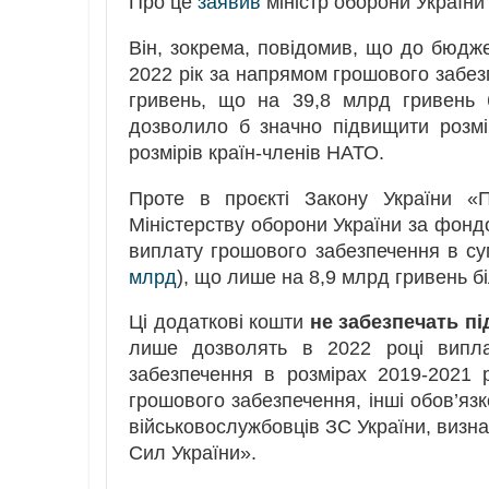
Про це
заявив
міністр оборони України
Він, зокрема, повідомив, що до бюдже
2022 рік за напрямом грошового забез
гривень, що на 39,8 млрд гривень 
дозволило б значно підвищити розмі
розмірів країн-членів НАТО.
Проте в проєкті Закону України «
Міністерству оборони України за фонд
виплату грошового забезпечення в су
млрд
), що лише на 8,9 млрд гривень б
Ці додаткові кошти
не забезпечать п
лише дозволять в 2022 році випла
забезпечення в розмірах 2019-2021 
грошового забезпечення, інші обов’язк
військовослужбовців ЗC України, визн
Сил України».