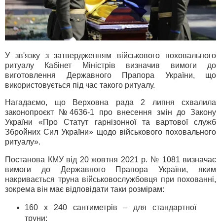
У зв'язку з затвердженням військового поховального
ритуалу Кабінет Міністрів визначив вимоги до
виготовлення Державного Прапора України, що
використовується під час такого ритуалу.
Нагадаємо, що Верховна рада 2 липня схвалила
законопроєкт №4636-1 про внесення змін до Закону
України «Про Статут гарнізонної та вартової служб
Збройних Сил України» щодо військового поховального
ритуалу».
Постанова КМУ від 20 жовтня 2021 р. № 1081 визначає
вимоги до Державного Прапора України, яким
накривається труна військовослужбовця при похованні,
зокрема він має відповідати таки розмірам:
160 х 240 сантиметрів – для стандартної
труни;