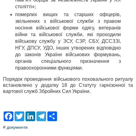
столітті»;
померлих вищих та старших офіцерів,
звільнених з військової служби з правом
носіння військової форми одягу, ветеранів
війни та військової служби, які проходили
військову службу у ЗСУ, СЗР, СБУ, ДССЗЗІ,
НГУ, ДПСУ, УДО, інших утворених відповідно
до законів України військових формувань,
органів спеціального призначення з
правоохоронними функціями.
Порядок проведення військового поховального ритуалу
встановлено у додатку 18 до Статуту гарнізонної та
вартової служб Збройних Сил України.
F
T
L
T
S
a
w
i
e
h
c
i
n
l
a
#
документи
e
t
k
e
r
b
t
e
g
e