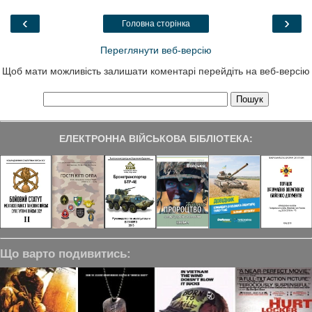
o
e
d
r
o
r
I
a
‹
›
Головна сторінка
k
n
m
Переглянути веб-версію
Щоб мати можливість залишати коментарі перейдіть на веб-версію
ЕЛЕКТРОННА ВІЙСЬКОВА БІБЛІОТЕКА:
Що варто подивитись: