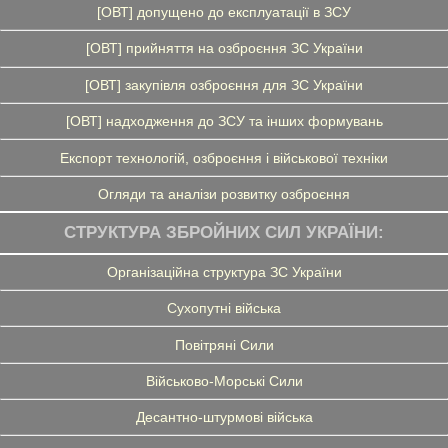
[ОВТ] допущено до експлуатації в ЗСУ
[ОВТ] прийняття на озброєння ЗС України
[ОВТ] закупівля озброєння для ЗС України
[ОВТ] надходження до ЗСУ та інших формувань
Експорт технологій, озброєння і військової техніки
Огляди та аналізи розвитку озброєння
СТРУКТУРА ЗБРОЙНИХ СИЛ УКРАЇНИ:
Організаційна структура ЗС України
Сухопутні війська
Повітряні Сили
Військово-Морські Сили
Десантно-штурмові війська