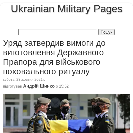
Ukrainian Military Pages
Уряд затвердив вимоги до
виготовлення Державного
Прапора для військового
поховального ритуалу
субота, 23 жовтня 2021 р.
Андрій Шинко
підготував
о
15:52