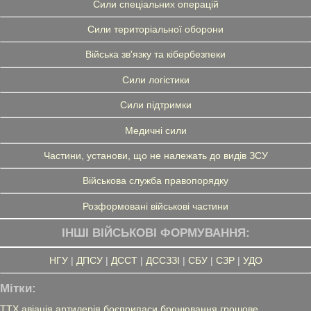
Сили спеціальних операцій
Сили територіальної оборони
Війська зв'язку та кібербезпеки
Сили логістики
Сили підтримки
Медичні сили
Частини, установи, що не належать до видів ЗСУ
Військова служба правопорядку
Розформовані військові частини
ІНШІ ВІЙСЬКОВІ ФОРМУВАННЯ:
НГУ
|
ДПСУ
|
ДССТ
|
ДССЗЗІ
|
СБУ
|
СЗР
|
УДО
Мітки:
ТТХ
авіація
артилерія
боєприпаси
бронювання
грошове