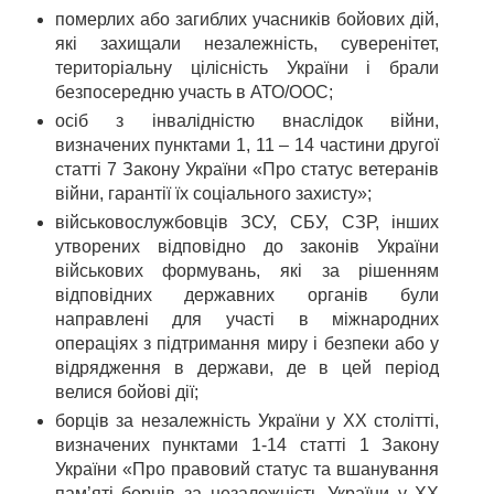
померлих або загиблих учасників бойових дій,
які захищали незалежність, суверенітет,
територіальну цілісність України і брали
безпосередню участь в АТО/ООС;
осіб з інвалідністю внаслідок війни,
визначених пунктами 1, 11 – 14 частини другої
статті 7 Закону України «Про статус ветеранів
війни, гарантії їх соціального захисту»;
військовослужбовців ЗСУ, СБУ, СЗР, інших
утворених відповідно до законів України
військових формувань, які за рішенням
відповідних державних органів були
направлені для участі в міжнародних
операціях з підтримання миру і безпеки або у
відрядження в держави, де в цей період
велися бойові дії;
борців за незалежність України у ХХ столітті,
визначених пунктами 1-14 статті 1 Закону
України «Про правовий статус та вшанування
пам’яті борців за незалежність України у XX