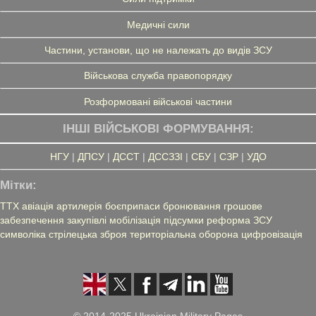
Медичні сили
Частини, установи, що не належать до видів ЗСУ
Військова служба правопорядку
Розформовані військові частини
ІНШІ ВІЙСЬКОВІ ФОРМУВАННЯ:
НГУ
|
ДПСУ
|
ДССТ
|
ДССЗЗІ
|
СБУ
|
СЗР
|
УДО
Мітки:
ТТХ
авіація
артилерія
боєприпаси
бронювання
грошове
забезпечення
закупівлі
мобілізація
підсумки
реформа ЗСУ
символіка
стрілецька зброя
територіальна оборона
цифровізація
© 2014-2025 Ukrainian Military Pages