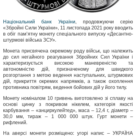
Національний банк України
, продовжуючи серію
«Збройні Сили України», 11 листопада 2021 року вводить
в обіг пам’ятну монету спеціального випуску «Десантно-
штурмові війська ЗСУ».
Монета присвячена окремому роду військ, що належить
до сил негайного реагування Збройних Сил України і
характеризується високою маневреністю та
автономністю дій, призначеному для швидкого
розгортання з метою ведення наступальних, штурмових
дій, прикриття окремих напрямків, а також охоплення
противника повітрям, ведення бойових дій у його тилу.
Монету номіналом 10 гривень виготовлено зі сплаву на
основі цинку з покривом нікелем, категорія якості
карбування – «анциркулейтед», маса – 12,4 г, діаметр –
30,0 мм, тираж – 1 000 000 штук. Гурт монети –
рифлений.
На аверсі монети розміщено: угорі напис – УКРАЇНА