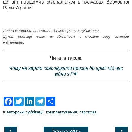
це він повідомив журналістам в кулуарах Верховної
Ради України.
Даний матеріал належить до авторських публікацій.
Думка редакції може не збігатися із точкою зору авторів
матеріалів.
Читати також:
Чому не варто скасовувати призов до армії під час
війни з РФ
F
T
L
T
S
a
w
i
e
h
c
i
n
l
a
#
авторські публікації
,
комплектування
,
строкова
e
t
k
e
r
b
t
e
g
e
o
e
d
r
o
r
I
a
‹
›
Головна сторінка