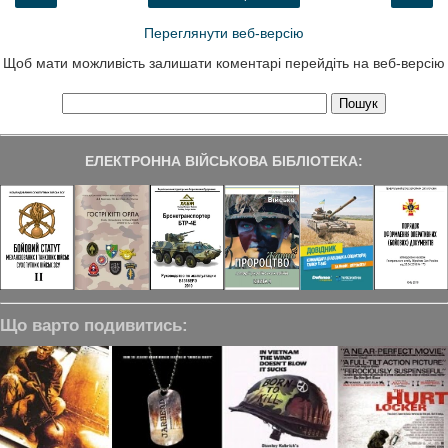
k
n
m
Переглянути веб-версію
Щоб мати можливість залишати коментарі перейдіть на веб-версію
ЕЛЕКТРОННА ВІЙСЬКОВА БІБЛІОТЕКА:
Що варто подивитись: