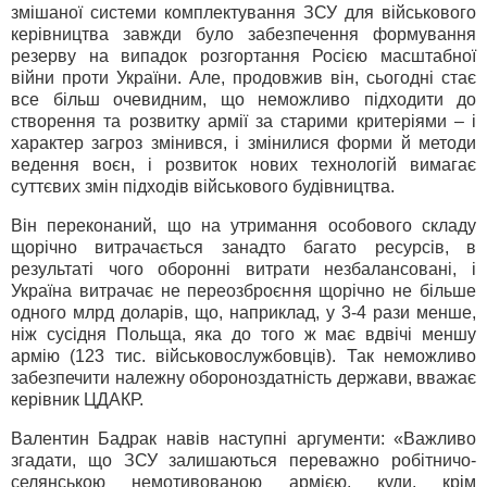
змішаної системи комплектування ЗСУ для військового
керівництва завжди було забезпечення формування
резерву на випадок розгортання Росією масштабної
війни проти України. Але, продовжив він, сьогодні стає
все більш очевидним, що неможливо підходити до
створення та розвитку армії за старими критеріями – і
характер загроз змінився, і змінилися форми й методи
ведення воєн, і розвиток нових технологій вимагає
суттєвих змін підходів військового будівництва.
Він переконаний, що на утримання особового складу
щорічно витрачається занадто багато ресурсів, в
результаті чого оборонні витрати незбалансовані, і
Україна витрачає не переозброєння щорічно не більше
одного млрд доларів, що, наприклад, у 3-4 рази менше,
ніж сусідня Польща, яка до того ж має вдвічі меншу
армію (123 тис. військовослужбовців). Так неможливо
забезпечити належну обороноздатність держави, вважає
керівник ЦДАКР.
Валентин Бадрак навів наступні аргументи: «Важливо
згадати, що ЗСУ залишаються переважно робітничо-
селянською немотивованою армією, куди, крім