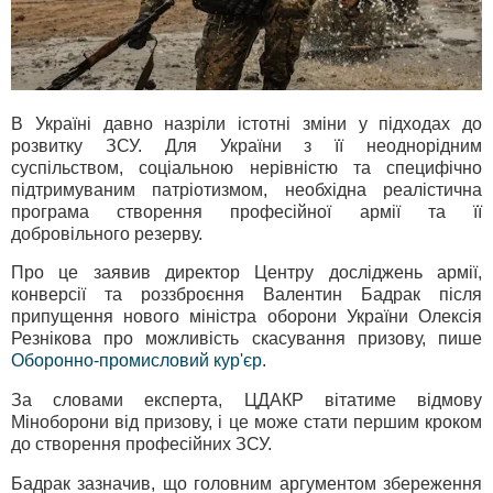
В Україні давно назріли істотні зміни у підходах до
розвитку ЗСУ. Для України з її неоднорідним
суспільством, соціальною нерівністю та специфічно
підтримуваним патріотизмом, необхідна реалістична
програма створення професійної армії та її
добровільного резерву.
Про це заявив директор Центру досліджень армії,
конверсії та роззброєння Валентин Бадрак після
припущення нового міністра оборони України Олексія
Резнікова про можливість скасування призову, пише
Оборонно-промисловий кур'єр
.
За словами експерта, ЦДАКР вітатиме відмову
Міноборони від призову, і це може стати першим кроком
до створення професійних ЗСУ.
Бадрак зазначив, що головним аргументом збереження