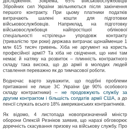
дослідження. Зокрема, 65% військовослужбовців
Збройних сил України звільняються після закінчення
першого контракту. При цьому платники податків
витрачають шалені кошти для підготовки
військовослужбовців. Наприклад, на підготовку
військовослужбовця найпростішої облікової
спеціальності «стрілець» упродовж контракту
(тривалістю три роки) держава витрачає щонайменше 1
млн 615 тисяч гривень. Хіба не аргумент на користь
професійної армії? Та хіба не свідчення, що нині там
немає й натяку на розвиток – плинність контрактного
складу така висока, що до армії в молодих людей
ставлення переважно як до тимчасової роботи.
Водночас варто зауважити, що подібні проблеми
притаманні не лише ЗС України (де 90% особового
складу контрактники) –
не продовжують службу за
другим контрактом і більшість солдатів армії США
, а до
пенсії служать всього 18% американських контрактників.
Як відомо, 4 листопада новопризначений міністр
оборони Олексій Резніков заявив, що наразі обговорює
доречність скасування призову на військову службу. Про