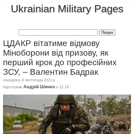
Ukrainian Military Pages
ЦДАКР вітатиме відмову
Міноборони від призову, як
перший крок до професійних
ЗСУ, – Валентин Бадрак
понеділок, 8 листопада 2021 р.
Андрій Шинко
підготував
о
11:14