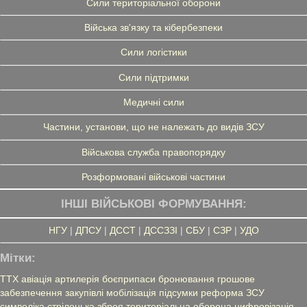
Сили територіальної оборони
Війська зв'язку та кібербезпеки
Сили логістики
Сили підтримки
Медичні сили
Частини, установи, що не належать до видів ЗСУ
Військова служба правопорядку
Розформовані військові частини
ІНШІ ВІЙСЬКОВІ ФОРМУВАННЯ:
НГУ
|
ДПСУ
|
ДССТ
|
ДССЗЗІ
|
СБУ
|
СЗР
|
УДО
Мітки:
ТТХ
авіація
артилерія
боєприпаси
бронювання
грошове
забезпечення
закупівлі
мобілізація
підсумки
реформа ЗСУ
символіка
стрілецька зброя
територіальна оборона
цифровізація