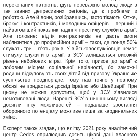
переконаних патріотів, ідуть переважно молоді люди з
так званих депресивних регіонів, де є проблеми з
роботою. Але й вони, розібравшись, часто тікають. Отже,
бракує і контрактників, і молодших офіцерів – перший і
найвагоміший показник падіння престижу служби в армії.
Але головне: відтік контрактників не дасть змоги
наблизитися до професійної армії – такої, де понад 50%
служать три – п’ять років. У військовослужбовців немає
стимулу служити в армії, в ЗСУ залишається високий
рівень небойових втрат. Крім того, призов до армії є
лобовим місцем соціальної нерівності, бо заможні
родини відкуповують своїх дітей від призову. Українське
суспільство неоднорідне, тому нам точно у повному
обсязі не придасться досвід Ізраїлю або Швейцарії. При
цьому не можна допустити, щоб у ЗСУ з’явилися
немотивовані люди. Нарешті ЗСУ в нинішньому вигляді
досягли піку можливостей – подальше зростання
оборонного потенціалу можливе лише за кардинальних
змін».
Експерт також згадав, що влітку 2021 року аналітичний
центр Cedos оприлюднив досить цікаві дані власного