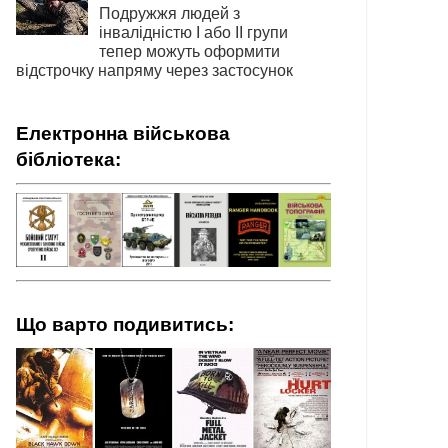
Подружжя людей з
інвалідністю І або ІІ групи
тепер можуть оформити
відстрочку напряму через застосунок
Електронна військова
бібліотека:
Що варто подивитись: