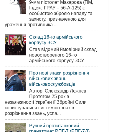
9-мм пістолет Макарова (ПМ,
Індекс ГРАУ – 56-А-125) є
особистою зброєю нападу та
захисту, призначеною для
ураження противника ...
Склад 16-го армійського
корпусу ЗСУ
Став відомий ймовірний склад
новоствореного 16-го
армійського корпусу ЗСУ
Про нові знаки розрізнення
військових звань
військовослужбовців
Автор: Олександр Лєжнєв
Протягом 25 років
незалежності України її Збройні Сили
користувалися системою знаків
розрізнення звань, успа...
Ручний протитанковий
гранатомет РПГ-7 (РПГ-7Д)