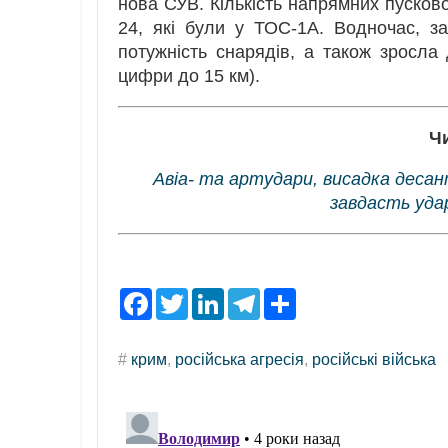
нова СУВ. Кількість напрямних пусков
24, які були у ТОС-1А. Водночас, з
потужність снарядів, а також зросла 
цифри до 15 км).
Ч
Авіа- та артудари, висадка деса
завдасть удар
F
T
L
T
S
a
w
i
e
h
c
i
n
l
a
e
t
k
e
r
#
крим
,
російська агресія
,
російські війська
b
t
e
g
e
o
e
d
r
o
r
I
a
k
n
m