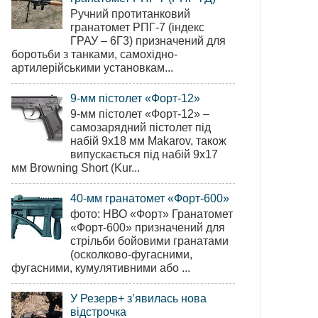
Ручний протитанковий
гранатомет РПГ-7 (індекс
ГРАУ – 6Г3) призначений для
боротьби з танками, самохідно-
артилерійськими установкам...
9-мм пістолет «Форт-12»
9-мм пістолет «Форт-12» –
самозарядний пістолет під
набій 9х18 мм Makarov, також
випускається під набій 9х17
мм Browning Short (Kur...
40-мм гранатомет «Форт-600»
фото: НВО «Форт» Гранатомет
«Форт-600» призначений для
стрільби бойовими гранатами
(осколково-фугасними,
фугасними, кумулятивними або ...
У Резерв+ з’явилась нова
відстрочка