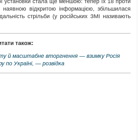
ої установки стала ще меншою: тепер їх 18 проти
а наявною відкритою інформацією, збільшилася
дальність стрільби (у російських ЗМІ називають
итати також:
нту й масштабне вторгнення — взимку Росія
у по Україні, — розвідка