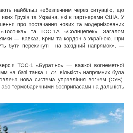
ють найбільш небезпечним через ситуацію, що
д яких Грузія та Україна, які є партнерами США. У
рішення про постачання нових та модернізованих
 «Тосочка» та ТОС-1А «Солнцепек». Загалом
рямки — Кавказ, Крим та кордон з Україною. При
ть бути перекинуті і на західний напрямок», —
ерсія ТОС-1 «Буратіно» — важкої вогнеметної
мм на базі танка Т-72. Кількість напрямних була
овлена нова система управління вогнем (СУВ).
 або термобаричними боєприпасами на дальність