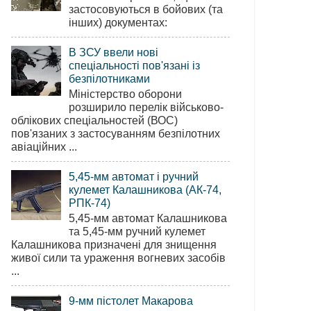
застосовуються в бойових (та
інших) документах:
В ЗСУ ввели нові
спеціальності пов'язані із
безпілотниками
Міністерство оборони
розширило перелік військово-
облікових спеціальностей (ВОС)
пов'язаних з застосуванням безпілотних
авіаційних ...
5,45-мм автомат і ручний
кулемет Калашникова (АК-74,
РПК-74)
5,45-мм автомат Калашникова
та 5,45-мм ручний кулемет
Калашникова призначені для знищення
живої сили та ураження вогневих засобів
...
9-мм пістолет Макарова