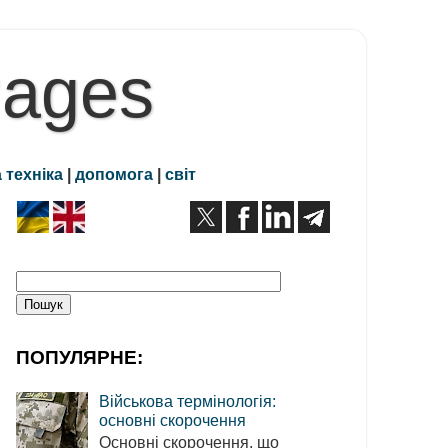
Pages
 техніка
|
допомога
|
світ
ПОПУЛЯРНЕ:
Військова термінологія:
основні скорочення
Основні скорочення, що