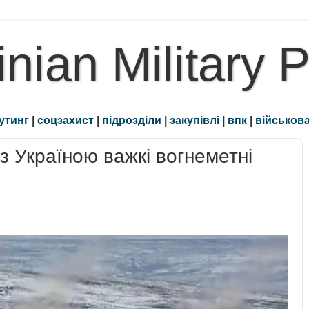
inian Military 
утинг
|
соцзахист
|
підрозділи
|
закупівлі
|
впк
|
військова
з Україною важкі вогнеметні