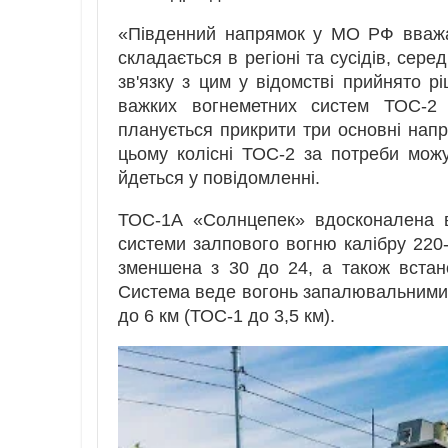
«Південний напрямок у МО РФ вважа
складається в регіоні та сусідів, сере
зв'язку з цим у відомстві прийнято 
важких вогнеметних систем ТОС-2
планується прикрити три основні нап
цьому колісні ТОС-2 за потреби можу
йдеться у повідомленні.
ТОС-1А «Солнцепек» вдосконалена в
системи залпового вогню калібру 220-
зменшена з 30 до 24, а також встан
Система веде вогонь запалювальними
до 6 км (ТОС-1 до 3,5 км).