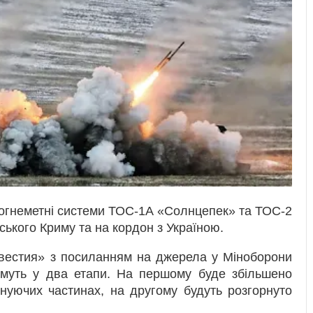
 вогнеметні системи ТОС-1А «Солнцепек» та ТОС-2
ського Криму та на кордон з Україною.
звестия» з посиланням на джерела у Міноборони
имуть у два етапи. На першому буде збільшено
снуючих частинах, на другому будуть розгорнуто