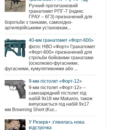
Ручний протитанковий
гранатомет РПГ-7 (індекс
ГРАУ – 6Г3) призначений для
боротьби з танками, самохідно-
артилерійськими установкам...
40-мм гранатомет «Форт-600»
фото: НВО «Форт» Гранатомет
«Форт-600» призначений для
стрільби бойовими гранатами
(осколково-фугасними,
фугасними, кумулятивними або ...
9-мм пістолет «Форт-12»
9-мм пістолет «Форт-12» –
самозарядний пістолет під
набій 9х18 мм Makarov, також
випускається під набій 9х17
мм Browning Short (Kur...
У Резерв+ з’явилась нова
відстрочка