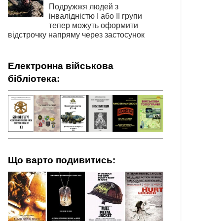
Подружжя людей з
інвалідністю І або ІІ групи
тепер можуть оформити
відстрочку напряму через застосунок
Електронна військова
бібліотека:
Що варто подивитись: