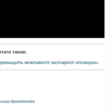
итати також:
еревищить можливості застарілої «Кольчуги»
нська бронетехніка