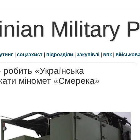
inian Military 
утинг
|
соцзахист
|
підрозділи
|
закупівлі
|
впк
|
військова
 робить «Українська
джати міномет «Смерека»