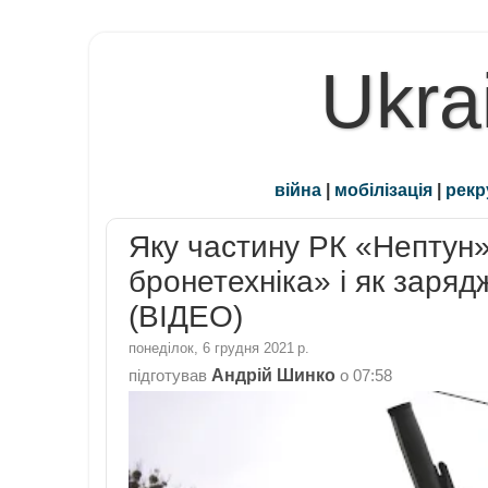
Ukra
війна
|
мобілізація
|
рекр
Яку частину РК «Нептун»
бронетехніка» і як заря
(ВІДЕО)
понеділок, 6 грудня 2021 р.
Андрій Шинко
підготував
о
07:58