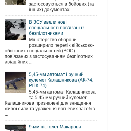
застосовуються в бойових (та
інших) документах:
В ЗСУ ввели нові
спеціальності пов'язані із
безпілотниками
Міністерство оборони
розширило перелік військово-
облікових спеціальностей (ВОС)
пов'язаних з застосуванням безпілотних
авіаційних ...
5,45-мм автомат і ручний
кулемет Калашникова (АК-74,
РПК-74)
5,45-мм автомат Калашникова
та 5,45-мм ручний кулемет
Калашникова призначені для знищення
живої сили та ураження вогневих засобів
...
9-мм пістолет Макарова