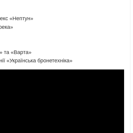
лекс «Нептун»
река»
» та «Варта»
нії «Українська бронетехніка»