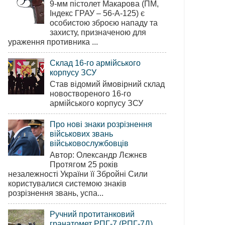
9-мм пістолет Макарова (ПМ,
Індекс ГРАУ – 56-А-125) є
особистою зброєю нападу та
захисту, призначеною для
ураження противника ...
Склад 16-го армійського
корпусу ЗСУ
Став відомий ймовірний склад
новоствореного 16-го
армійського корпусу ЗСУ
Про нові знаки розрізнення
військових звань
військовослужбовців
Автор: Олександр Лєжнєв
Протягом 25 років
незалежності України її Збройні Сили
користувалися системою знаків
розрізнення звань, успа...
Ручний протитанковий
гранатомет РПГ-7 (РПГ-7Д)