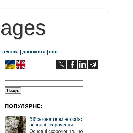
Pages
 техніка
|
допомога
|
світ
ПОПУЛЯРНЕ:
Військова термінологія:
основні скорочення
Основні скорочення, що