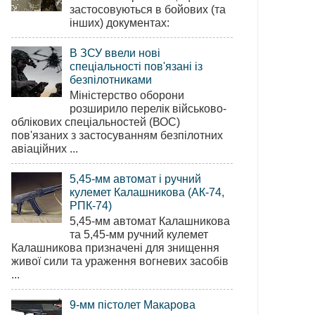
застосовуються в бойових (та
інших) документах:
В ЗСУ ввели нові
спеціальності пов'язані із
безпілотниками
Міністерство оборони
розширило перелік військово-
облікових спеціальностей (ВОС)
пов'язаних з застосуванням безпілотних
авіаційних ...
5,45-мм автомат і ручний
кулемет Калашникова (АК-74,
РПК-74)
5,45-мм автомат Калашникова
та 5,45-мм ручний кулемет
Калашникова призначені для знищення
живої сили та ураження вогневих засобів
...
9-мм пістолет Макарова