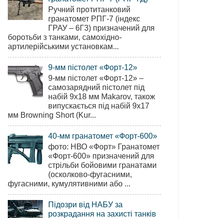
Ручний протитанковий
гранатомет РПГ-7 (індекс
ГРАУ – 6Г3) призначений для
боротьби з танками, самохідно-
артилерійськими установкам...
9-мм пістолет «Форт-12»
9-мм пістолет «Форт-12» –
самозарядний пістолет під
набій 9х18 мм Makarov, також
випускається під набій 9х17
мм Browning Short (Kur...
40-мм гранатомет «Форт-600»
фото: НВО «Форт» Гранатомет
«Форт-600» призначений для
стрільби бойовими гранатами
(осколково-фугасними,
фугасними, кумулятивними або ...
Підозри від НАБУ за
розкрадання на захисті танків