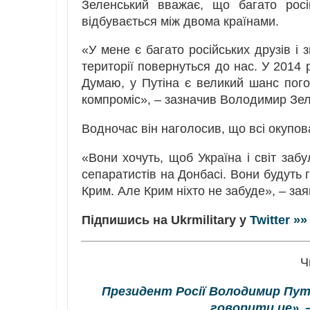
Зеленський вважає, що багато рос
відбувається між двома країнами.
«У мене є багато російських друзів і 
території повернуться до нас. У 2014
Думаю, у Путіна є великий шанс погод
компроміс», – зазначив Володимир Зел
Водночас він наголосив, що всі окупова
«Вони хочуть, щоб Україна і світ заб
сепаратистів на Донбасі. Вони будуть 
Крим. Але Крим ніхто не забуде», – за
Підпишись на Ukrmilitary у
Twitter »»
Ч
Президент Росії Володимир Путі
говорити це», 