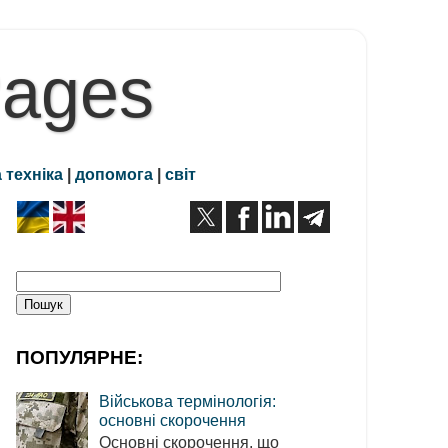
Pages
 техніка
|
допомога
|
світ
ПОПУЛЯРНЕ:
Військова термінологія:
основні скорочення
Основні скорочення, що