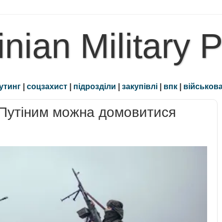
inian Military 
утинг
|
соцзахист
|
підрозділи
|
закупівлі
|
впк
|
військова
 Путіним можна домовитися