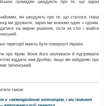
ійських громадян шкодують про те, що зараз
знайомих, які шкодують про те, що сталося. Наші
 році ми дружили, зараз ми воюємо один з одним.
итися на мирне рішення, сісти за стіл і знайти
енський.
ні території мають бути повернуті Україні.
ули про Крим. Вони його окупували й підтримали
готові віддати нам Донбас, якщо ми забудемо про
явив Зеленський.
итати також:
н є «міжнародним злочинцем, і ми повинні
— американський генерал