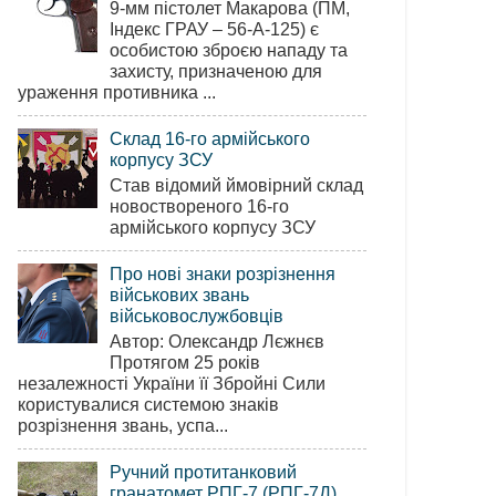
9-мм пістолет Макарова (ПМ,
Індекс ГРАУ – 56-А-125) є
особистою зброєю нападу та
захисту, призначеною для
ураження противника ...
Склад 16-го армійського
корпусу ЗСУ
Став відомий ймовірний склад
новоствореного 16-го
армійського корпусу ЗСУ
Про нові знаки розрізнення
військових звань
військовослужбовців
Автор: Олександр Лєжнєв
Протягом 25 років
незалежності України її Збройні Сили
користувалися системою знаків
розрізнення звань, успа...
Ручний протитанковий
гранатомет РПГ-7 (РПГ-7Д)