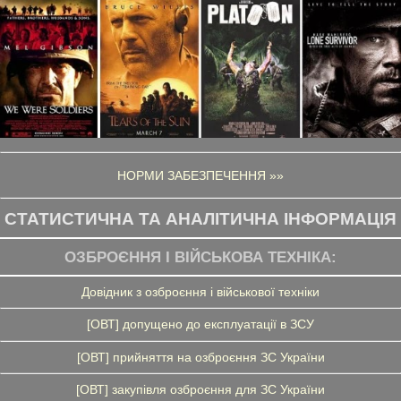
НОРМИ ЗАБЕЗПЕЧЕННЯ »»
СТАТИСТИЧНА ТА АНАЛІТИЧНА ІНФОРМАЦІЯ
ОЗБРОЄННЯ І ВІЙСЬКОВА ТЕХНІКА:
Довідник з озброєння і військової техніки
[ОВТ] допущено до експлуатації в ЗСУ
[ОВТ] прийняття на озброєння ЗС України
[ОВТ] закупівля озброєння для ЗС України