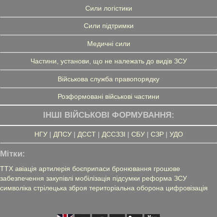
Сили логістики
Сили підтримки
Медичні сили
Частини, установи, що не належать до видів ЗСУ
Військова служба правопорядку
Розформовані військові частини
ІНШІ ВІЙСЬКОВІ ФОРМУВАННЯ:
НГУ
|
ДПСУ
|
ДССТ
|
ДССЗЗІ
|
СБУ
|
СЗР
|
УДО
Мітки:
ТТХ
авіація
артилерія
боєприпаси
бронювання
грошове
забезпечення
закупівлі
мобілізація
підсумки
реформа ЗСУ
символіка
стрілецька зброя
територіальна оборона
цифровізація