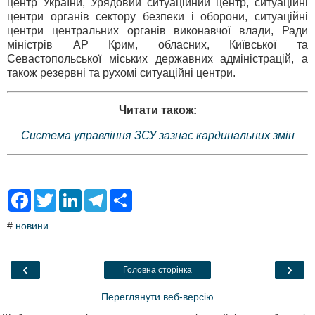
центр України, Урядовий ситуаційний центр, ситуаційні
центри органів сектору безпеки і оборони, ситуаційні
центри центральних органів виконавчої влади, Ради
міністрів АР Крим, обласних, Київської та
Севастопольської міських державних адміністрацій, а
також резервні та рухомі ситуаційні центри.
Читати також:
Система управління ЗСУ зазнає кардинальних змін
F
T
L
T
S
a
w
i
e
h
c
i
n
l
a
#
новини
e
t
k
e
r
b
t
e
g
e
o
e
d
r
o
r
I
a
‹
›
Головна сторінка
k
n
m
Переглянути веб-версію