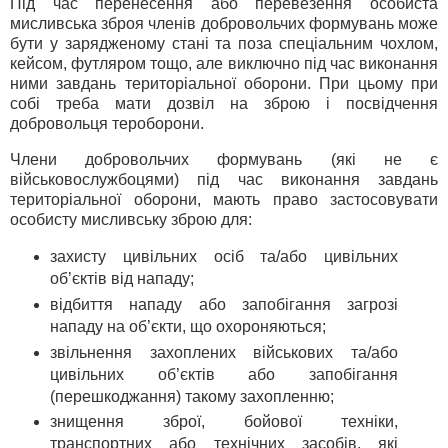
Під час перенесення або перевезення особиста
мисливська зброя членів добровольчих формувань може
бути у зарядженому стані та поза спеціальним чохлом,
кейсом, футляром тощо, але виключно під час виконання
ними завдань територіальної оборони. При цьому при
собі треба мати дозвіл на зброю і посвідчення
добровольця тероборони.
Члени добровольчих формувань (які не є
військовослужбоцями) під час виконання завдань
територіальної оборони, мають право застосовувати
особисту мисливську зброю для:
захисту цивільних осіб та/або цивільних
об’єктів від нападу;
відбиття нападу або запобігання загрозі
нападу на об’єкти, що охороняються;
звільнення захоплених військових та/або
цивільних об’єктів або запобігання
(перешкоджання) такому захопленню;
знищення зброї, бойової техніки,
транспортних або технічних засобів, які