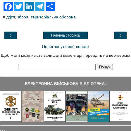
F
T
L
T
S
a
w
i
e
h
c
i
n
l
a
#
дфтг
,
зброя
,
територіальна оборона
e
t
k
e
r
b
t
e
g
e
o
e
d
r
o
r
I
a
‹
›
Головна сторінка
k
n
m
Переглянути веб-версію
Щоб мати можливість залишати коментарі перейдіть на веб-версію
ЕЛЕКТРОННА ВІЙСЬКОВА БІБЛІОТЕКА: