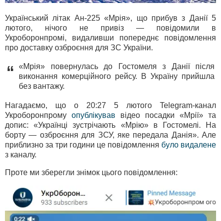
Український літак Ан-225 «Мрія», що прибув з Данії 5
лютого, нічого не привіз — повідомили в
Укроборонпромі, видаливши попереднє повідомлення
про доставку озброєння для ЗС України.
«Мрія» повернулась до Гостомеля з Данії після
“
виконання комерційного рейсу. В Україну прийшла
без вантажу.
Нагадаємо, що о 20:27 5 лютого Telegram-канал
Укроборонпрому
опублікував
відео посадки «Мрії» та
допис: «Українці зустрічають «Мрію» в Гостомелі. На
борту — озброєння для ЗСУ, яке передала Данія». Але
приблизно за три години це повідомлення
було видалене
з каналу.
Проте ми зберегли знімок цього повідомлення: