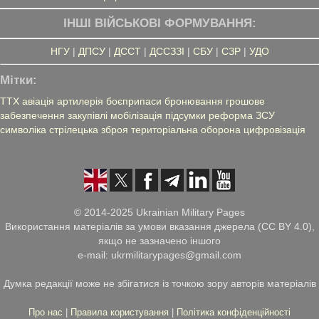
ІНШІ ВІЙСЬКОВІ ФОРМУВАННЯ:
НГУ
|
ДПСУ
|
ДССТ
|
ДССЗЗІ
|
СБУ
|
СЗР
|
УДО
Мітки:
ТТХ
авіація
артилерія
боєприпаси
бронювання
грошове
забезпечення
закупівлі
мобілізація
підсумки
реформа ЗСУ
символіка
стрілецька зброя
територіальна оборона
цифровізація
© 2014-2025 Ukrainian Military Pages
Використання матеріалів за умови вказання джерела (CC BY 4.0),
якщо не зазначено іншого
e-mail: ukrmilitarypages@gmail.com
Думка редакції може не збігатися із точкою зору авторів матеріалів
Про нас
|
Правила користування
|
Політика конфіденційності