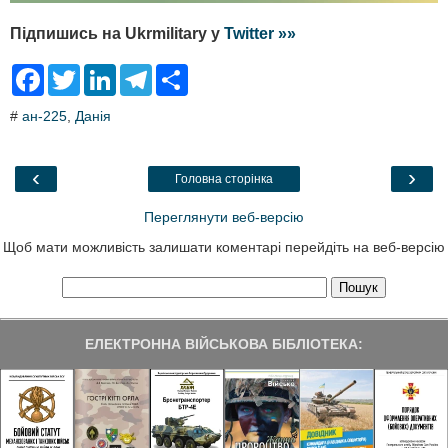
Підпишись на Ukrmilitary у
Twitter »»
F
T
L
T
S
a
w
i
e
h
c
i
n
l
a
#
ан-225
,
Данія
e
t
k
e
r
b
t
e
g
e
o
e
d
r
o
r
I
a
‹
›
Головна сторінка
k
n
m
Переглянути веб-версію
Щоб мати можливість залишати коментарі перейдіть на веб-версію
ЕЛЕКТРОННА ВІЙСЬКОВА БІБЛІОТЕКА: