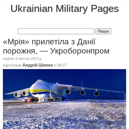
Ukrainian Military Pages
«Мрія» прилетіла з Данії
порожня, — Укроборонпром
неділя, 6 лютого 2022 р.
Андрій Шинко
підготував
о
09:27