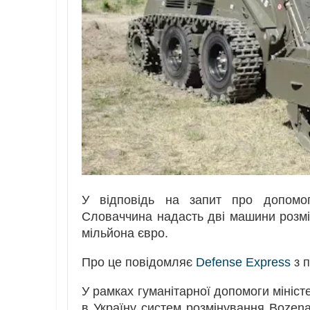
У відповідь на запит про допом
Словаччина надасть дві машини розмі
мільйона євро.
Про це повідомляє
Defense Express
з 
У рамках гуманітарної допомоги мініс
в Україну систем розмінування Bozena