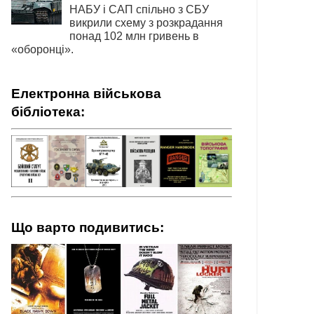
НАБУ і САП спільно з СБУ
викрили схему з розкрадання
понад 102 млн гривень в
«оборонці».
Електронна військова
бібліотека:
Що варто подивитись: