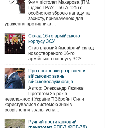
9-мм пістолет Макарова (ПМ,
Індекс ГРАУ – 56-А-125) є
особистою зброєю нападу та
захисту, призначеною для
ураження противника ...
Склад 16-го армійського
корпусу ЗСУ
Став відомий ймовірний склад
новоствореного 16-го
армійського корпусу ЗСУ
Про нові знаки розрізнення
військових звань
військовослужбовців
Автор: Олександр Лєжнєв
Протягом 25 років
незалежності України її Збройні Сили
користувалися системою знаків
розрізнення звань, успа...
Ручний протитанковий
гранатомет РПГ-7 (РПГ-7Д)