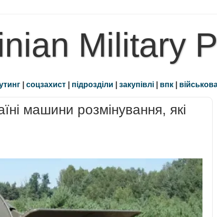
inian Military 
утинг
|
соцзахист
|
підрозділи
|
закупівлі
|
впк
|
військова
їні машини розмінування, які