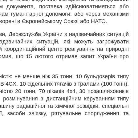
м документа, поставка здійснюватиметься або
ам гуманітарної допомоги, або через механізми
творені в Європейському Союзі або НАТО.
ози, Держслужба України з надзвичайних ситуацій
дзвичайних ситуацій, які можуть загрожувати
 координаційний центр реагування на природні
омив, що 15 лютого отримав запит України про
ністю не менше ніж 35 тонн, 10 бульдозерів типу
CB 4CX, 10 сідельних тягачів з тралами (100 тонн),
істю 20 тонн, 70 пікапів 4x4, 30 позашляховиків
н розмінування з дистанційним керуванням типу
ину радіаційної та хімічної розвідки, спеціальні
ії, засоби зв'язку, рятувальне спорядження та