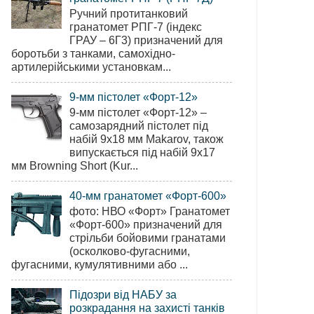
Ручний протитанковий
гранатомет РПГ-7 (індекс
ГРАУ – 6Г3) призначений для
боротьби з танками, самохідно-
артилерійськими установкам...
9-мм пістолет «Форт-12»
9-мм пістолет «Форт-12» –
самозарядний пістолет під
набій 9х18 мм Makarov, також
випускається під набій 9х17
мм Browning Short (Kur...
40-мм гранатомет «Форт-600»
фото: НВО «Форт» Гранатомет
«Форт-600» призначений для
стрільби бойовими гранатами
(осколково-фугасними,
фугасними, кумулятивними або ...
Підозри від НАБУ за
розкрадання на захисті танків