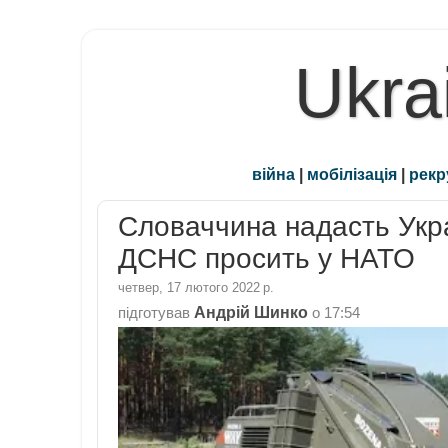
Ukra
війна
|
мобілізація
|
рекр
Словаччина надасть Укра
ДСНС просить у НАТО
четвер, 17 лютого 2022 р.
Андрій Шинко
підготував
о
17:54