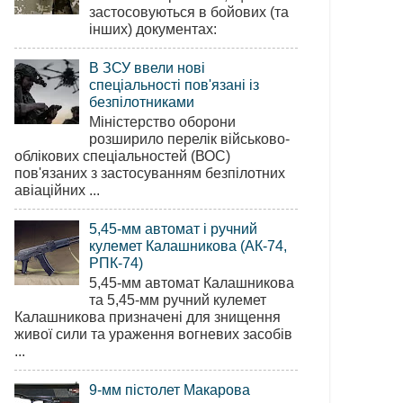
застосовуються в бойових (та
інших) документах:
В ЗСУ ввели нові
спеціальності пов'язані із
безпілотниками
Міністерство оборони
розширило перелік військово-
облікових спеціальностей (ВОС)
пов'язаних з застосуванням безпілотних
авіаційних ...
5,45-мм автомат і ручний
кулемет Калашникова (АК-74,
РПК-74)
5,45-мм автомат Калашникова
та 5,45-мм ручний кулемет
Калашникова призначені для знищення
живої сили та ураження вогневих засобів
...
9-мм пістолет Макарова