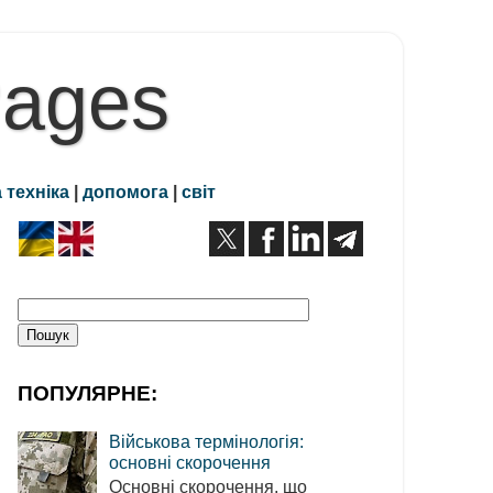
Pages
 техніка
|
допомога
|
світ
ПОПУЛЯРНЕ:
Військова термінологія:
основні скорочення
Основні скорочення, що