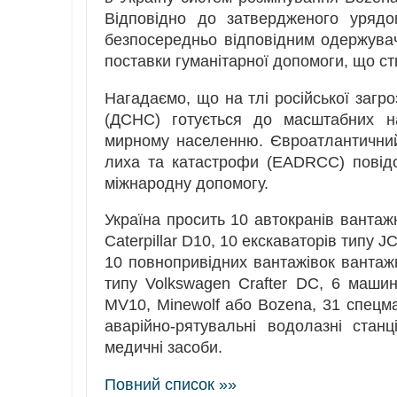
Відповідно до затвердженого урядо
безпосередньо відповідним одержувач
поставки гуманітарної допомоги, що с
Нагадаємо, що на тлі російської загр
(ДСНС) готується до масштабних на
мирному населенню. Євроатлантичний
лиха та катастрофи (EADRCC) повід
міжнародну допомогу.
Україна просить 10 автокранів вантаж
Caterpillar D10, 10 екскаваторів типу J
10 повнопривідних вантажівок вантажн
типу Volkswagen Crafter DC, 6 маши
MV10, Minewolf або Bozena, 31 спецмаш
аварійно-рятувальні водолазні станц
медичні засоби.
Повний список »»