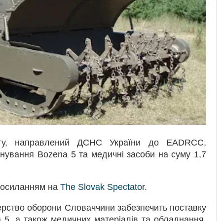
огу, направлений ДСНС України до EADRCC,
нування Bozena 5 та медичні засоби на суму 1,7
посиланням на
The Slovak Spectato
r.
терство оборони Словаччини забезпечить поставку
 5, а також медичних матеріалів та обладнання.