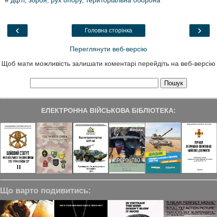
e
t
k
e
r
b
t
e
g
e
o
e
d
r
o
r
I
a
‹
›
Головна сторінка
k
n
m
Переглянути веб-версію
Щоб мати можливість залишати коментарі перейдіть на веб-версію
ЕЛЕКТРОННА ВІЙСЬКОВА БІБЛІОТЕКА:
Що варто подивитись: