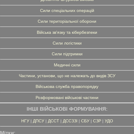
Сили спеціальних операцій
Сили територіальної оборони
Війська зв'язку та кібербезпеки
Сили логістики
Сили підтримки
Медичні сили
Частини, установи, що не належать до видів ЗСУ
Військова служба правопорядку
Розформовані військові частини
ІНШІ ВІЙСЬКОВІ ФОРМУВАННЯ:
НГУ
|
ДПСУ
|
ДССТ
|
ДССЗЗІ
|
СБУ
|
СЗР
|
УДО
Мітки: