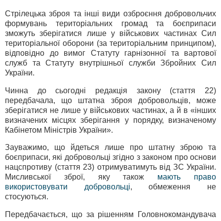
Стрілецька зброя та інші види озброєння добровольчих
формувань територіальних громад та боєприпаси
зможуть зберігатися лише у військових частинах Сил
територіальної оборони (за територіальним принципом),
відповідно до вимог Статуту гарнізонної та вартової
служб та Статуту внутрішньої служби Збройних Сил
України.
Чинна до сьогодні редакція закону (стаття 22)
передбачала, що штатна зброя добровольців, може
зберігатися не лише у військових частинах, а й в «інших
визначених місцях зберігання у порядку, визначеному
Кабінетом Міністрів України».
Зауважимо, що йдеться лише про штатну зброю та
боєприпаси, які добровольці згідно з законом про основи
нацспротиву (стаття 23) отримуватимуть від ЗС України.
Мисливської зброї, яку також
мають право
використовувати добровольці
, обмеження не
стосуються.
Передбачається, що за рішенням Головнокомандувача