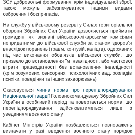
ЗСУ добровольчі формування, крім індивідуальної зброї,
також можуть забезпечуватися іншими видами
озброєння і боєприпасів.
На службу у військовому резерві у Силах територіальної
оборони Збройних Сил України дозволяється приймати
громадян, які визнані військово-лікарськими комісіями
непридатними до військової служби за станом здоров’я
внаслідок поранень (травм, контузій, каліцтв), одержаних
під час виконання обов’язків військової служби, що
призвело до встановлення їм інвалідності, або часткової
втрати працездатності без встановлення інвалідності
(крім розумових, сенсорних, психологічних вад, розладів
психіки, поведінки та інших захворювань).
Скасовується
чинна норма про перепідпорядкування
Національної гвардії
Головнокомандувачу Збройних Сил
України в особливий період та повертається норма, що
перепідпорядкування здійснюватиметься лише з
уведенням воєнного стану.
Кабінет Міністрів України позбавляється повноважень
визначати у разі введення воєнного стану порядок