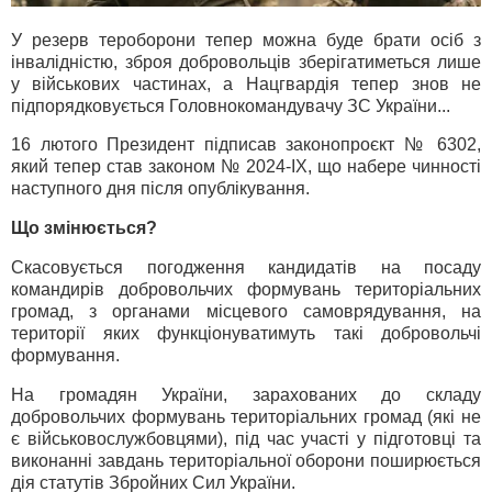
У резерв тероборони тепер можна буде брати осіб з
інвалідністю, зброя добровольців зберігатиметься лише
у військових частинах, а Нацгвардія тепер знов не
підпорядковується Головнокомандувачу ЗС України...
16 лютого Президент підписав законопроєкт № 6302,
який тепер став законом № 2024-IX, що набере чинності
наступного дня після опублікування.
Що змінюється?
Скасовується погодження кандидатів на посаду
командирів добровольчих формувань територіальних
громад, з органами місцевого самоврядування, на
території яких функціонуватимуть такі добровольчі
формування.
На громадян України, зарахованих до складу
добровольчих формувань територіальних громад (які не
є військовослужбовцями), під час участі у підготовці та
виконанні завдань територіальної оборони поширюється
дія статутів Збройних Сил України.