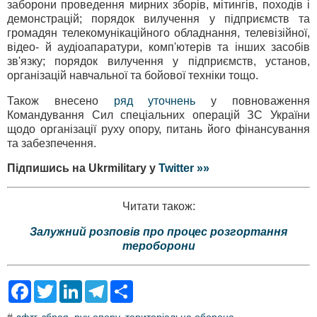
заборони проведення мирних зборів, мітингів, походів і
демонстрацій; порядок вилучення у підприємств та
громадян телекомунікаційного обладнання, телевізійної,
відео- й аудіоапаратури, комп'ютерів та інших засобів
зв'язку; порядок вилучення у підприємств, установ,
організацій навчальної та бойової техніки тощо.
Також внесено
ряд уточнень
у повноваження
Командування Сил спеціальних операцій ЗС України
щодо організації руху опору, питань його фінансування
та забезпечення.
Підпишись на Ukrmilitary у
Twitter »»
Читати також:
Залужний розповів про процес розгортання
тероборони
F
T
L
T
S
a
w
i
e
h
c
i
n
l
a
#
дфтг
,
зброя
,
рух опору
,
територіальна оборона