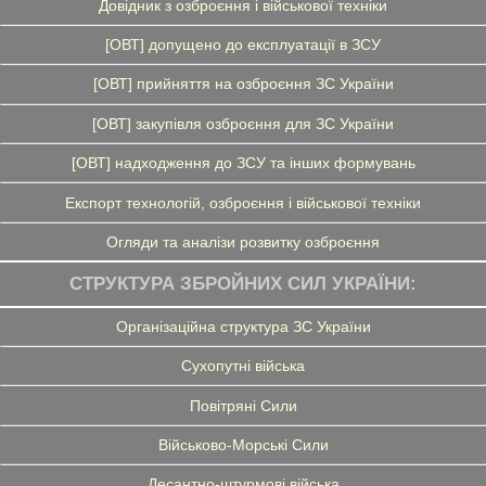
Довідник з озброєння і військової техніки
[ОВТ] допущено до експлуатації в ЗСУ
[ОВТ] прийняття на озброєння ЗС України
[ОВТ] закупівля озброєння для ЗС України
[ОВТ] надходження до ЗСУ та інших формувань
Експорт технологій, озброєння і військової техніки
Огляди та аналізи розвитку озброєння
СТРУКТУРА ЗБРОЙНИХ СИЛ УКРАЇНИ:
Організаційна структура ЗС України
Сухопутні війська
Повітряні Сили
Військово-Морські Сили
Десантно-штурмові війська