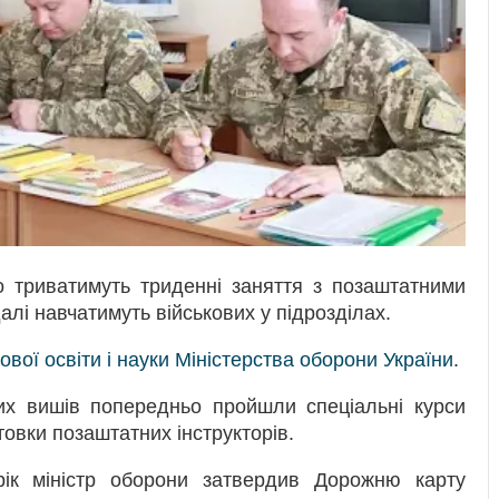
о триватимуть триденні заняття з позаштатними
далі навчатимуть військових у підрозділах.
вої освіти і науки Міністерства оборони України
.
вих вишів попередньо пройшли спеціальні курси
товки позаштатних інструкторів.
ік міністр оборони затвердив Дорожню карту