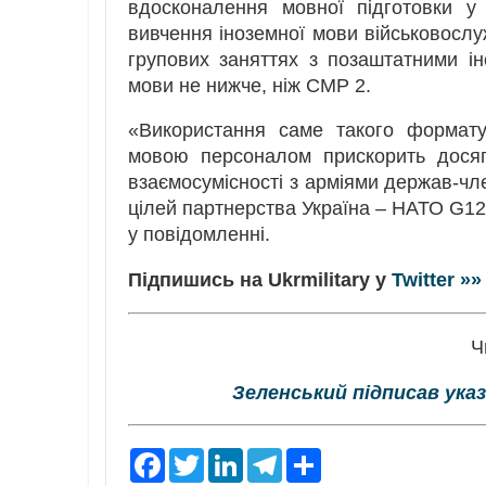
вдосконалення мовної підготовки у
вивчення іноземної мови військовослу
групових заняттях з позаштатними ін
мови не нижче, ніж СМР 2.
«Використання саме такого формату
мовою персоналом прискорить досяг
взаємосумісності з арміями держав-чл
цілей партнерства Україна – НАТО G1
у повідомленні.
Підпишись на Ukrmilitary у
Twitter »»
Ч
Зеленський підписав указ
F
T
L
T
S
a
w
i
e
h