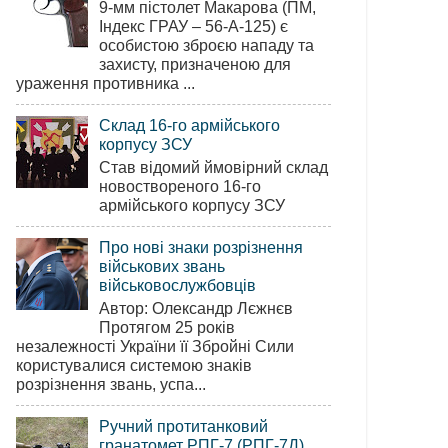
9-мм пістолет Макарова (ПМ,
Індекс ГРАУ – 56-А-125) є
особистою зброєю нападу та
захисту, призначеною для
ураження противника ...
Склад 16-го армійського
корпусу ЗСУ
Став відомий ймовірний склад
новоствореного 16-го
армійського корпусу ЗСУ
Про нові знаки розрізнення
військових звань
військовослужбовців
Автор: Олександр Лєжнєв
Протягом 25 років
незалежності України її Збройні Сили
користувалися системою знаків
розрізнення звань, успа...
Ручний протитанковий
гранатомет РПГ-7 (РПГ-7Д)