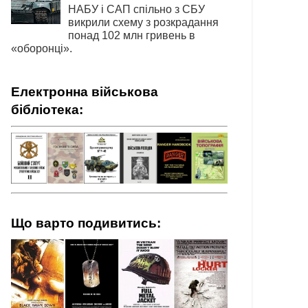
НАБУ і САП спільно з СБУ
викрили схему з розкрадання
понад 102 млн гривень в
«оборонці».
Електронна військова
бібліотека:
Що варто подивитись: