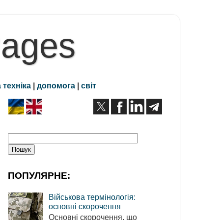
Pages
 техніка
|
допомога
|
світ
ПОПУЛЯРНЕ:
Військова термінологія:
основні скорочення
Основні скорочення, що