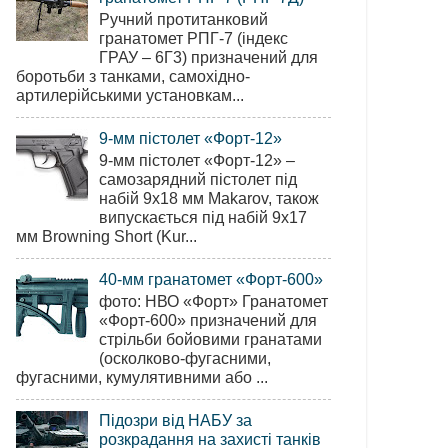
Ручний протитанковий
гранатомет РПГ-7 (індекс
ГРАУ – 6Г3) призначений для
боротьби з танками, самохідно-
артилерійськими установкам...
9-мм пістолет «Форт-12»
9-мм пістолет «Форт-12» –
самозарядний пістолет під
набій 9х18 мм Makarov, також
випускається під набій 9х17
мм Browning Short (Kur...
40-мм гранатомет «Форт-600»
фото: НВО «Форт» Гранатомет
«Форт-600» призначений для
стрільби бойовими гранатами
(осколково-фугасними,
фугасними, кумулятивними або ...
Підозри від НАБУ за
розкрадання на захисті танків