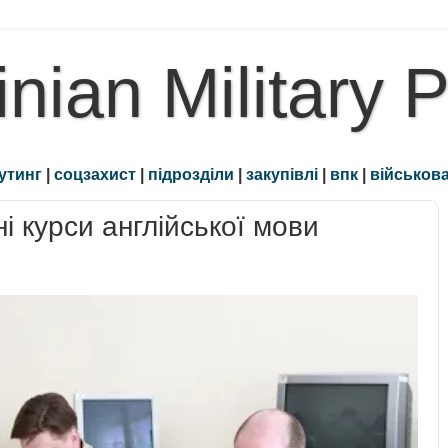
inian Military 
утинг
|
соцзахист
|
підрозділи
|
закупівлі
|
впк
|
військова
і курси англійської мови