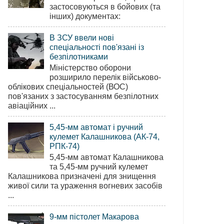
застосовуються в бойових (та
інших) документах:
В ЗСУ ввели нові
спеціальності пов'язані із
безпілотниками
Міністерство оборони
розширило перелік військово-
облікових спеціальностей (ВОС)
пов'язаних з застосуванням безпілотних
авіаційних ...
5,45-мм автомат і ручний
кулемет Калашникова (АК-74,
РПК-74)
5,45-мм автомат Калашникова
та 5,45-мм ручний кулемет
Калашникова призначені для знищення
живої сили та ураження вогневих засобів
...
9-мм пістолет Макарова