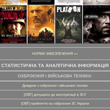
НОРМИ ЗАБЕЗПЕЧЕННЯ »»
СТАТИСТИЧНА ТА АНАЛІТИЧНА ІНФОРМАЦІЯ
ОЗБРОЄННЯ І ВІЙСЬКОВА ТЕХНІКА:
Довідник з озброєння і військової техніки
[ОВТ] допущено до експлуатації в ЗСУ
[ОВТ] прийняття на озброєння ЗС України