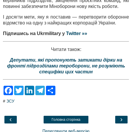
керівників підрозділів, зміцнення проєктних команд, які
повинні забезпечити Міноборони нову якість роботи.
І досягти мети, яку я поставив — перетворити оборонне
відомство на одну з найкращих корпорацій України.
Підпишись на Ukrmilitary у
Twitter »»
Читати також:
Депутати, які пропонують затикати дірки на
фронті підрозділами тероборони, не розуміють
специфіки цих частин
F
T
L
T
S
a
w
i
e
h
c
i
n
l
a
#
ЗСУ
e
t
k
e
r
b
t
e
g
e
o
e
d
r
o
r
I
a
‹
›
Головна сторінка
k
n
m
Переглянути веб-версію