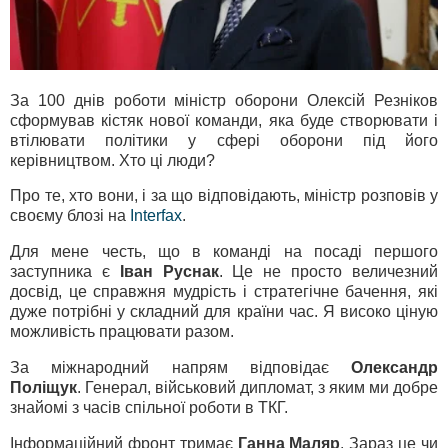
За 100 днів роботи міністр оборони Олексій Резніков
сформував кістяк нової команди, яка буде створювати і
втілювати політики у сфері оборони під його
керівництвом. Хто ці люди?
Про те, хто вони, і за що відповідають, міністр розповів у
своєму блозі на
Interfax
.
Для мене честь, що в команді на посаді першого
заступника є
Іван Руснак
. Це не просто величезний
досвід, це справжня мудрість і стратегічне бачення, які
дуже потрібні у складний для країни час. Я високо ціную
можливість працювати разом.
За міжнародний напрям відповідає
Олександр
Поліщук
. Генерал, військовий дипломат, з яким ми добре
знайомі з часів спільної роботи в ТКГ.
Інформаційний фронт тримає
Ганна Маляр
. Зараз це чи