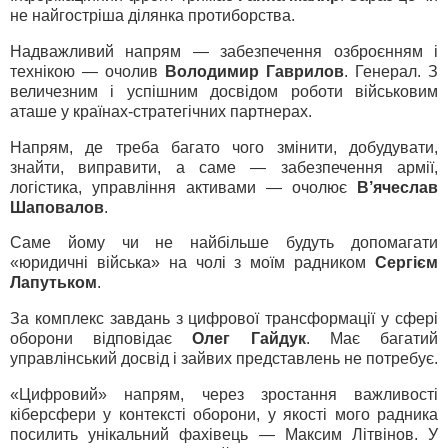
не найгостріша ділянка протиборства.
Надважливий напрям — забезпечення озброєнням і
технікою — очолив
Володимир Гаврилов
. Генерал. З
величезним і успішним досвідом роботи військовим
аташе у країнах-стратегічних партнерах.
Напрям, де треба багато чого змінити, добудувати,
знайти, виправити, а саме — забезпечення армії,
логістика, управління активами — очолює
В’ячеслав
Шаповалов
.
Саме йому чи не найбільше будуть допомагати
«юридичні війська» на чолі з моїм радником
Сергієм
Лапутьком
.
За комплекс завдань з цифрової трансформації у сфері
оборони відповідає
Олег Гайдук
. Має багатий
управлінський досвід і зайвих представлень не потребує.
«Цифровий» напрям, через зростання важливості
кіберсфери у контексті оборони, у якості мого радника
посилить унікальний фахівець — Максим Літвінов. У