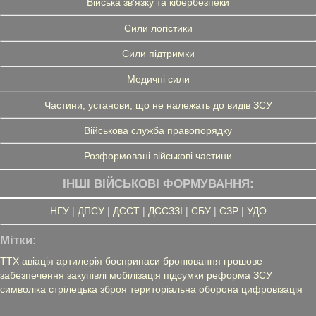
Війська зв'язку та кібербезпеки
Сили логістики
Сили підтримки
Медичні сили
Частини, установи, що не належать до видів ЗСУ
Військова служба правопорядку
Розформовані військові частини
ІНШІ ВІЙСЬКОВІ ФОРМУВАННЯ:
НГУ
|
ДПСУ
|
ДССТ
|
ДССЗЗІ
|
СБУ
|
СЗР
|
УДО
Мітки:
ТТХ
авіація
артилерія
боєприпаси
бронювання
грошове
забезпечення
закупівлі
мобілізація
підсумки
реформа ЗСУ
символіка
стрілецька зброя
територіальна оборона
цифровізація