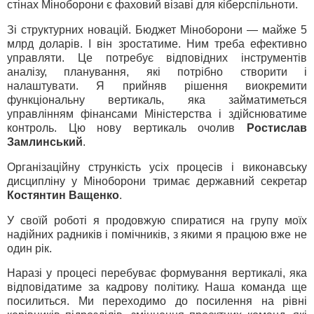
стінах Міноборони є фаховий візаві для кіберспільноти.
Зі структурних новацій. Бюджет Міноборони — майже 5
млрд доларів. І він зростатиме. Ним треба ефективно
управляти. Це потребує відповідних інструментів
аналізу, планування, які потрібно створити і
налаштувати. Я прийняв рішення виокремити
функціональну вертикаль, яка займатиметься
управлінням фінансами Міністерства і здійснюватиме
контроль. Цю нову вертикаль очолив
Ростислав
Замлинський
.
Організаційну стрункість усіх процесів і виконавську
дисципліну у Міноборони тримає державний секретар
Костянтин Ващенко
.
У своїй роботі я продовжую спиратися на групу моїх
надійних радників і помічників, з якими я працюю вже не
один рік.
Наразі у процесі перебуває формування вертикалі, яка
відповідатиме за кадрову політику. Наша команда ще
посилиться. Ми переходимо до посилення на рівні