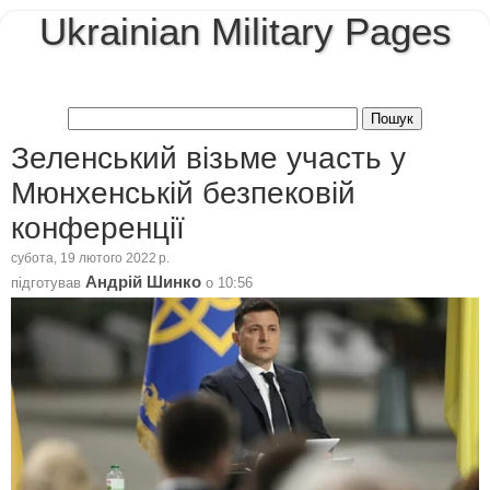
Ukrainian Military Pages
Зеленський візьме участь у
Мюнхенській безпековій
конференції
субота, 19 лютого 2022 р.
Андрій Шинко
підготував
о
10:56