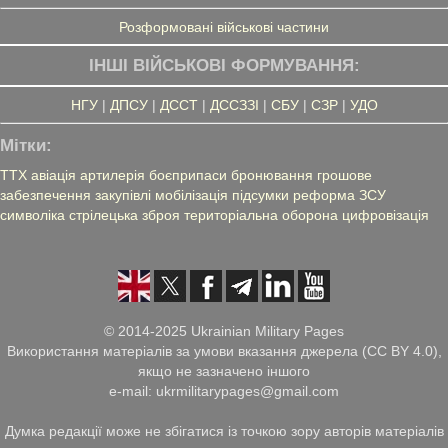
Розформовані військові частини
ІНШІ ВІЙСЬКОВІ ФОРМУВАННЯ:
НГУ
|
ДПСУ
|
ДССТ
|
ДССЗЗІ
|
СБУ
|
СЗР
|
УДО
Мітки:
ТТХ
авіація
артилерія
боєприпаси
бронювання
грошове
забезпечення
закупівлі
мобілізація
підсумки
реформа ЗСУ
символіка
стрілецька зброя
територіальна оборона
цифровізація
© 2014-2025 Ukrainian Military Pages
Використання матеріалів за умови вказання джерела (CC BY 4.0),
якщо не зазначено іншого
e-mail: ukrmilitarypages@gmail.com
Думка редакції може не збігатися із точкою зору авторів матеріалів