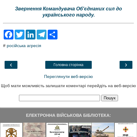
Звернення Командувача Об'єднаних сил до
українського народу.
F
T
L
T
S
a
w
i
e
h
c
i
n
l
a
#
російська агресія
e
t
k
e
r
b
t
e
g
e
o
e
d
r
o
r
I
a
‹
›
Головна сторінка
k
n
m
Переглянути веб-версію
Щоб мати можливість залишати коментарі перейдіть на веб-версію
ЕЛЕКТРОННА ВІЙСЬКОВА БІБЛІОТЕКА: