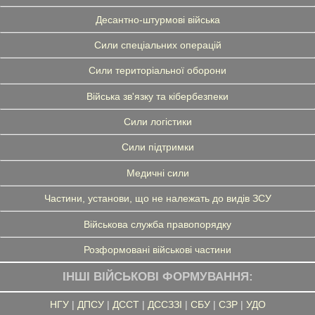
Десантно-штурмові війська
Сили спеціальних операцій
Сили територіальної оборони
Війська зв'язку та кібербезпеки
Сили логістики
Сили підтримки
Медичні сили
Частини, установи, що не належать до видів ЗСУ
Військова служба правопорядку
Розформовані військові частини
ІНШІ ВІЙСЬКОВІ ФОРМУВАННЯ:
НГУ
|
ДПСУ
|
ДССТ
|
ДССЗЗІ
|
СБУ
|
СЗР
|
УДО