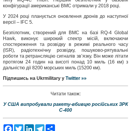
конфігурації американські ВМС отримали у 2018 році.
У 2024 році планується оновлення дронів до наступної
версії – IFC 5.
Безпілотник, створений для ВМС на базі RQ-4 Global
Hawk, виконує широкий спектр місій, включаючи
спостереження та розвідку в режимі реального часу
(ISR), радіотехнічну розвідку, пошуково-рятувальні
роботи та ретрансляцію сигналів зв’язку. Він може літати
протягом 24 годин на висоті понад 10 миль (16 км) з
дальністю дії 8200 морських миль (15200 км).
Підпишись на Ukrmilitary у
Twitter »»
Читати також:
У США випробували ракету-вбивцю російських ЗРК
С-400
F
T
L
T
S