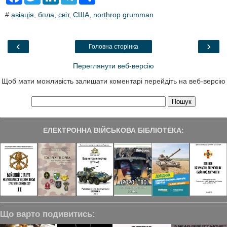
a
w
i
e
h
c
i
n
l
a
#
авіація
,
бпла
,
світ
,
США
,
northrop grumman
e
t
k
e
r
b
t
e
g
e
o
e
d
r
o
r
I
a
‹
›
Головна сторінка
k
n
m
Переглянути веб-версію
Щоб мати можливість залишати коментарі перейдіть на веб-версію
ЕЛЕКТРОННА ВІЙСЬКОВА БІБЛІОТЕКА:
Що варто подивитись: