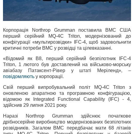
Корпорація Northrop Grumman поставила ВМС США
перший серійний MQ-4C Triton, модернізований до
конфігурації «мультирозвідки» IFC-4, щоб задовольнити
критичні потреби ВМС у розвідці та цілевказанні.
«Відомий як B8, перший серійний безпілотник IFC-4
Triton, 1 лютого був доставлений на військово-морську
авіабазу Патаксент-Рівер у штаті Меріленд», –
повідомляють
у корпорації.
Свій перший випробувальний політ MQ-4C Triton з
оновленою апаратною та програмною конфігурацією,
відомою як Integrated Functional Capability (IFC) - 4,
здійснив 29 липня 2021 року.
Наразі Northrop Grumman здійснює початкове
дрібносерійне виробництво модернізованих безпілотних
розвідників. Загалом ВМС передбачає мати 68 літаків
типу MQ-4C Triton. Перший безпілотник у базовій