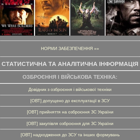
НОРМИ ЗАБЕЗПЕЧЕННЯ »»
СТАТИСТИЧНА ТА АНАЛІТИЧНА ІНФОРМАЦІЯ
ОЗБРОЄННЯ І ВІЙСЬКОВА ТЕХНІКА:
Довідник з озброєння і військової техніки
[ОВТ] допущено до експлуатації в ЗСУ
[ОВТ] прийняття на озброєння ЗС України
[ОВТ] закупівля озброєння для ЗС України
[ОВТ] надходження до ЗСУ та інших формувань