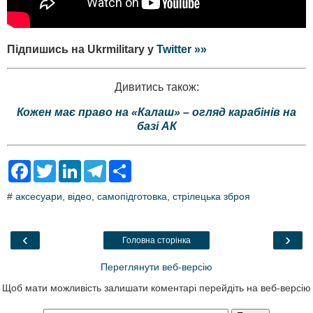
Підпишись на Ukrmilitary у
Twitter »»
Дивитись також:
Кожен має право на «Калаш» – огляд карабінів на
базі АК
F
T
L
T
S
a
w
i
e
h
c
i
n
l
a
#
аксесуари
,
відео
,
самопідготовка
,
стрілецька зброя
e
t
k
e
r
b
t
e
g
e
o
e
d
r
o
r
I
a
‹
›
Головна сторінка
k
n
m
Переглянути веб-версію
Щоб мати можливість залишати коментарі перейдіть на веб-версію