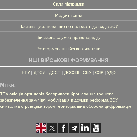
Сили підтримки
Медичні сили
Частини, установи, що не належать до видів ЗСУ
Військова служба правопорядку
Розформовані військові частини
ІНШІ ВІЙСЬКОВІ ФОРМУВАННЯ:
НГУ
|
ДПСУ
|
ДССТ
|
ДССЗЗІ
|
СБУ
|
СЗР
|
УДО
Мітки:
ТТХ
авіація
артилерія
боєприпаси
бронювання
грошове
забезпечення
закупівлі
мобілізація
підсумки
реформа ЗСУ
символіка
стрілецька зброя
територіальна оборона
цифровізація