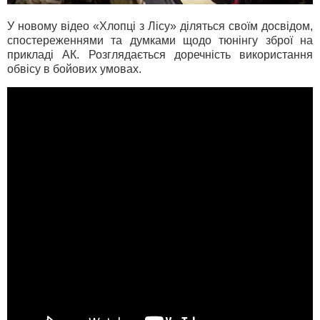
У новому відео «Хлопці з Лісу» діляться своїм досвідом,
спостереженнями та думками щодо тюнінгу зброї на
прикладі АК. Розглядається доречність використання
обвісу в бойових умовах.