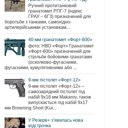
Ручний протитанковий
гранатомет РПГ-7 (індекс
ГРАУ – 6Г3) призначений для
боротьби з танками, самохідно-
артилерійськими установкам...
40-мм гранатомет «Форт-600»
фото: НВО «Форт» Гранатомет
«Форт-600» призначений для
стрільби бойовими гранатами
(осколково-фугасними,
фугасними, кумулятивними або ...
9-мм пістолет «Форт-12»
9-мм пістолет «Форт-12» –
самозарядний пістолет під
набій 9х18 мм Makarov, також
випускається під набій 9х17
мм Browning Short (Kur...
У Резерв+ з’явилась нова
відстрочка