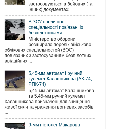
застосовуються в бойових (та
інших) документах:
В ЗСУ ввели нові
спеціальності пов'язані із
безпілотниками
Міністерство оборони
розширило перелік військово-
облікових спеціальностей (ВОС)
пов'язаних з застосуванням безпілотних
авіаційних ...
5,45-мм автомат і ручний
кулемет Калашникова (АК-74,
РПК-74)
5,45-мм автомат Калашникова
та 5,45-мм ручний кулемет
Калашникова призначені для знищення
живої сили та ураження вогневих засобів
...
9-мм пістолет Макарова