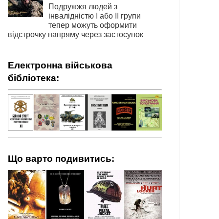
Подружжя людей з
інвалідністю І або ІІ групи
тепер можуть оформити
відстрочку напряму через застосунок
Електронна військова
бібліотека:
Що варто подивитись: