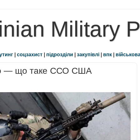
inian Military 
утинг
|
соцзахист
|
підрозділи
|
закупівлі
|
впк
|
військова
зо — що таке ССО США