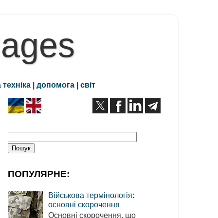
Pages
 техніка
|
допомога
|
світ
ПОПУЛЯРНЕ:
Військова термінологія:
основні скорочення
Основні скорочення, що