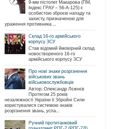
9-мм пістолет Макарова (ПМ,
Індекс ГРАУ – 56-А-125) є
особистою зброєю нападу та
захисту, призначеною для
ураження противника ...
Склад 16-го армійського
корпусу ЗСУ
Став відомий ймовірний склад
новоствореного 16-го
армійського корпусу ЗСУ
Про нові знаки розрізнення
військових звань
військовослужбовців
Автор: Олександр Лєжнєв
Протягом 25 років
незалежності України її Збройні Сили
користувалися системою знаків
розрізнення звань, успа...
Ручний протитанковий
гранатомет РПГ-7 (РПГ-7Д)