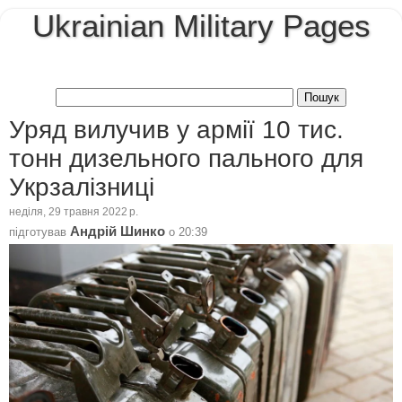
Ukrainian Military Pages
Уряд вилучив у армії 10 тис.
тонн дизельного пального для
Укрзалізниці
неділя, 29 травня 2022 р.
Андрій Шинко
підготував
о
20:39