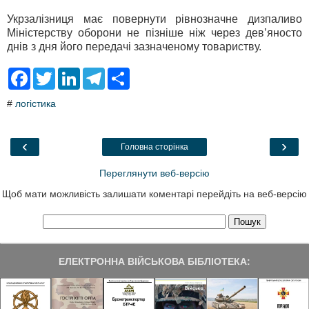
Укрзалізниця має повернути рівнозначне дизпаливо
Міністерству оборони не пізніше ніж через девʼяносто
днів з дня його передачі зазначеному товариству.
F
T
L
T
S
a
w
i
e
h
c
i
n
l
a
#
логістика
e
t
k
e
r
b
t
e
g
e
o
e
d
r
o
r
I
a
‹
›
Головна сторінка
k
n
m
Переглянути веб-версію
Щоб мати можливість залишати коментарі перейдіть на веб-версію
ЕЛЕКТРОННА ВІЙСЬКОВА БІБЛІОТЕКА: