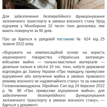
Для забезпечення безперебійного функціонування
залізничного транспорту в умовах воєнного стану Уряд
відчужив у Міноборони 10 тисяч тонн дизпалива, яке
мають повернути за 90 днів.
Про це йдеться в урядовій
постанові
№ 624 від 25
травня 2022 року.
«Відчужити на компенсаційній основі на користь
акціонерного товариства «Українська залізниця»
військове майно — пально-мастильні матеріали —
дизельне пальне в обсязі 10 тис. тонн, набуте державою
відповідно до Закону України «Про передачу, примусове
відчуження або вилучення майна в умовах правового
режиму воєнного чи надзвичайного стану» та за наказом
Головнокомандувача Збройних Сил від 24 березня 2022
р. № 98 «Про примусове відчуження майна», для
забезпечення безперебійного функціонування
залізничного транспорту в умовах воєнного стану», —
йдеться у документі.