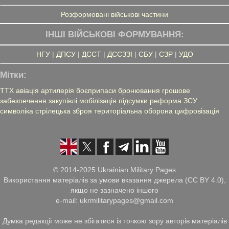
Розформовані військові частини
ІНШІ ВІЙСЬКОВІ ФОРМУВАННЯ:
НГУ
|
ДПСУ
|
ДССТ
|
ДССЗЗІ
|
СБУ
|
СЗР
|
УДО
Мітки:
ТТХ
авіація
артилерія
боєприпаси
бронювання
грошове
забезпечення
закупівлі
мобілізація
підсумки
реформа ЗСУ
символіка
стрілецька зброя
територіальна оборона
цифровізація
© 2014-2025 Ukrainian Military Pages
Використання матеріалів за умови вказання джерела (CC BY 4.0),
якщо не зазначено іншого
e-mail: ukrmilitarypages@gmail.com
Думка редакції може не збігатися із точкою зору авторів матеріалів