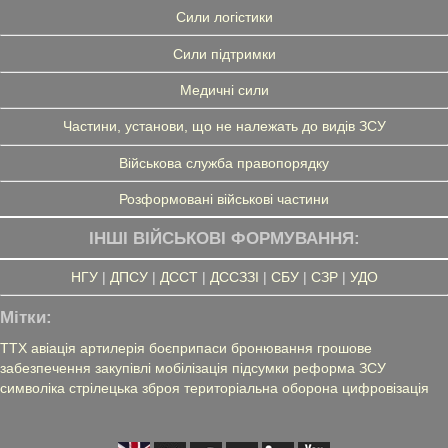
Сили логістики
Сили підтримки
Медичні сили
Частини, установи, що не належать до видів ЗСУ
Військова служба правопорядку
Розформовані військові частини
ІНШІ ВІЙСЬКОВІ ФОРМУВАННЯ:
НГУ
|
ДПСУ
|
ДССТ
|
ДССЗЗІ
|
СБУ
|
СЗР
|
УДО
Мітки:
ТТХ
авіація
артилерія
боєприпаси
бронювання
грошове
забезпечення
закупівлі
мобілізація
підсумки
реформа ЗСУ
символіка
стрілецька зброя
територіальна оборона
цифровізація