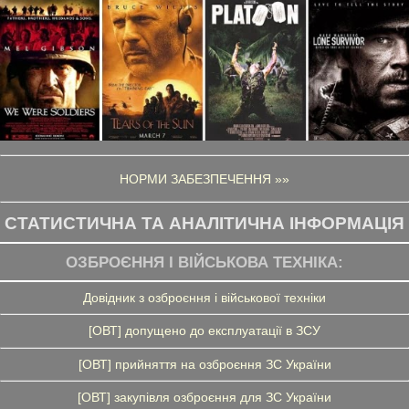
НОРМИ ЗАБЕЗПЕЧЕННЯ »»
СТАТИСТИЧНА ТА АНАЛІТИЧНА ІНФОРМАЦІЯ
ОЗБРОЄННЯ І ВІЙСЬКОВА ТЕХНІКА:
Довідник з озброєння і військової техніки
[ОВТ] допущено до експлуатації в ЗСУ
[ОВТ] прийняття на озброєння ЗС України
[ОВТ] закупівля озброєння для ЗС України