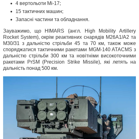
4 вертольоти Мі-17;
15 тактичних машин;
Запасні частини та обладнання.
Зауважимо, що HIMARS (англ. High Mobility Artillery
Rocket System), окрім реактивних снарядів M26A1/A2 та
M30/31 з дальністю стрільби 45 та 70 км, також може
споряджатися тактичними ракетами MGM-140 ATACMS з
дальністю стрільби 300 км та новітніми високоточними
ракетами PrSM (Precision Strike Missile), які летять на
дальність понад 500 км.