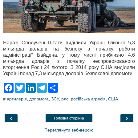
Наразі Сполучені Штати виділили Україні близько 5,3
мільярда доларів на безпеку з початку роботи
адміністрації Байдена, у тому числі приблизно 4,6
мільярда доларів з початку неспровокованого
вторгнення Росії 24 лютого. З 2014 року США виділили
Україні понад 7,3 мільярда доларів безпекової допомоги.
F
T
L
T
S
a
w
i
e
h
c
i
n
l
a
#
артилерія
,
допомога
,
ЗСУ
,
рлс
,
російська агресія
,
США
e
t
k
e
r
b
t
e
g
e
o
e
d
r
o
r
I
a
‹
›
Головна сторінка
k
n
m
Переглянути веб-версію