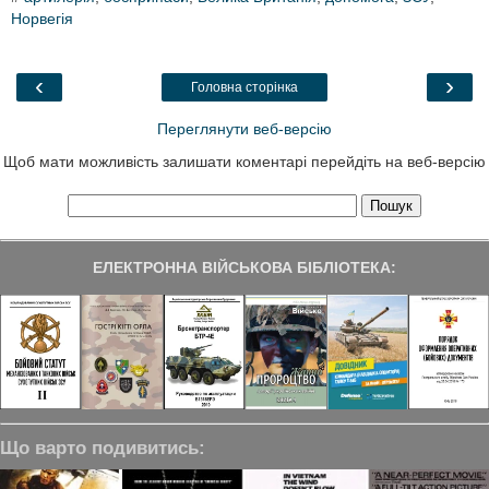
e
t
k
e
r
Норвегія
b
t
e
g
e
o
e
d
r
o
r
I
a
k
n
m
‹
›
Головна сторінка
Переглянути веб-версію
Щоб мати можливість залишати коментарі перейдіть на веб-версію
ЕЛЕКТРОННА ВІЙСЬКОВА БІБЛІОТЕКА:
Що варто подивитись: