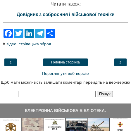
Читати також:
Довідник з озброєння і військової техніки
F
T
L
T
S
a
w
i
e
h
c
i
n
l
a
#
відео
,
стрілецька зброя
e
t
k
e
r
b
t
e
g
e
o
e
d
r
o
r
I
a
‹
›
Головна сторінка
k
n
m
Переглянути веб-версію
Щоб мати можливість залишати коментарі перейдіть на веб-версію
ЕЛЕКТРОННА ВІЙСЬКОВА БІБЛІОТЕКА: