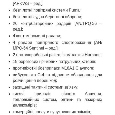
[APKWS – ред.];
безпілотні повітряні системи Puma;
безпілотні судна берегової оборони;
26 контрбатарейних радарів [AN/TPQ-36 –
ред.];
4 контрмінометні радари;
4 радари повітряного спостереження [AN/
МPQ-64 Sentinel – ред.];
2 протикорабельні ракетні комплекси Harpoon;
18 берегових і річкових патрульних катерів;
протипіхотні боєприпаси M18A1 Claymore;
вибуховівка С-4 та підривне обладнання для
розчищення перешкод;
захищені тактичні системи зв'язку;
тисячі приладів нічного бачення,
тепловізійних систем, оптики та лазерних
далекомірів;
комерційні послуги супутникових знімків;