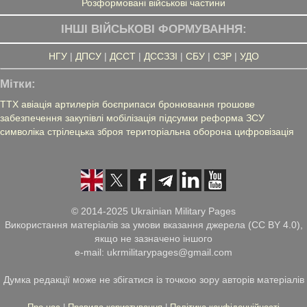
Розформовані військові частини
ІНШІ ВІЙСЬКОВІ ФОРМУВАННЯ:
НГУ
|
ДПСУ
|
ДССТ
|
ДССЗЗІ
|
СБУ
|
СЗР
|
УДО
Мітки:
ТТХ
авіація
артилерія
боєприпаси
бронювання
грошове
забезпечення
закупівлі
мобілізація
підсумки
реформа ЗСУ
символіка
стрілецька зброя
територіальна оборона
цифровізація
© 2014-2025 Ukrainian Military Pages
Використання матеріалів за умови вказання джерела (CC BY 4.0),
якщо не зазначено іншого
e-mail: ukrmilitarypages@gmail.com
Думка редакції може не збігатися із точкою зору авторів матеріалів