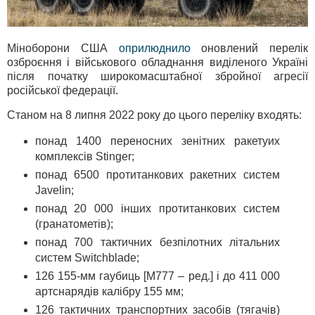
Міноборони США
оприлюднило
оновлений перелік
озброєння і військового обладнання виділеного Україні
після початку широкомасштабної збройної агресії
російської федерації.
Станом на 8 липня 2022 року до цього переліку входять:
понад 1400 переносних зенітних ракетyих
комплексів Stinger;
понад 6500 протитанкових ракетних систем
Javelin;
понад 20 000 інших протитанкових систем
(гранатометів);
понад 700 тактичних безпілотних літальних
систем Switchblade;
126 155-мм гаубиць [M777 – ред.] і до 411 000
артснарядів калібру 155 мм;
126 тактичних транспортних засобів (тягачів)