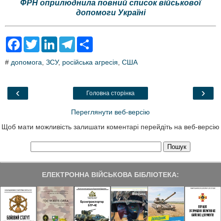
ФРН оприлюднила повний список військової
допомоги Україні
F
T
L
T
S
a
w
i
e
h
c
i
n
l
a
#
допомога
,
ЗСУ
,
російська агресія
,
США
e
t
k
e
r
b
t
e
g
e
o
e
d
r
o
r
I
a
‹
›
Головна сторінка
k
n
m
Переглянути веб-версію
Щоб мати можливість залишати коментарі перейдіть на веб-версію
ЕЛЕКТРОННА ВІЙСЬКОВА БІБЛІОТЕКА: