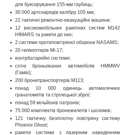
для буксирування 155-мм гаубиць;
30 000 артснарядів калібру 105 мм;
22 тактичні ремонтно-евакуаційні машини;
12 високомобільних ракетних систем M142
HIMARS та ракети до них;
2 системи протиповітряної оборони NASAMS;
20 гелікоптерів Мі-17;
контрбатарейні системи;
сотні броньованих автомобілів HMMWV
(Гамві);
200 бронетранспортерів М113;
понад 10 000 одиниць автоматичних
гранатометів та стрілецької зброї;
понад 59 мільйонів патронів;
75 000 комплектів бронежилетів і шоломів;
121 тактичну безпілотну повітряну систему
Phoenix Ghost;
ракетні системи з лазерним наведенням