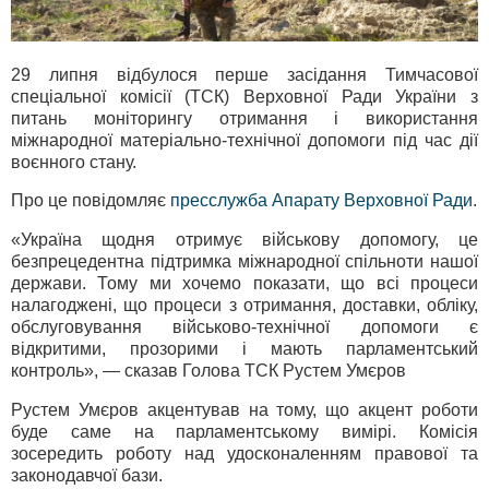
29 липня відбулося перше засідання Тимчасової
спеціальної комісії (ТСК) Верховної Ради України з
питань моніторингу отримання і використання
міжнародної матеріально-технічної допомоги під час дії
воєнного стану.
Про це повідомляє
пресслужба Апарату Верховної Ради
.
«Україна щодня отримує військову допомогу, це
безпрецедентна підтримка міжнародної спільноти нашої
держави. Тому ми хочемо показати, що всі процеси
налагоджені, що процеси з отримання, доставки, обліку,
обслуговування військово-технічної допомоги є
відкритими, прозорими і мають парламентський
контроль», — сказав Голова ТСК Рустем Умєров
Рустем Умєров акцентував на тому, що акцент роботи
буде саме на парламентському вимірі. Комісія
зосередить роботу над удосконаленням правової та
законодавчої бази.