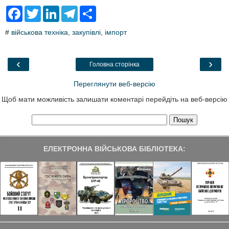
F
T
L
T
S
a
w
i
e
h
c
i
n
l
a
#
військова техніка
,
закупівлі
,
імпорт
e
t
k
e
r
b
t
e
g
e
o
e
d
r
o
r
I
a
‹
›
Головна сторінка
k
n
m
Переглянути веб-версію
Щоб мати можливість залишати коментарі перейдіть на веб-версію
ЕЛЕКТРОННА ВІЙСЬКОВА БІБЛІОТЕКА: