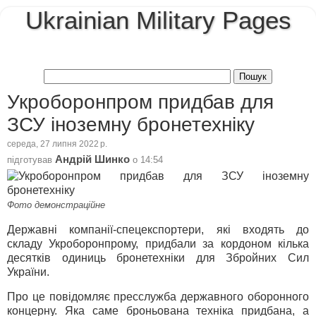
Ukrainian Military Pages
Укроборонпром придбав для
ЗСУ іноземну бронетехніку
середа, 27 липня 2022 р.
Андрій Шинко
підготував
о
14:54
Фото демонстраційне
Державні компанії-спецекспортери, які входять до
складу Укроборонпрому, придбали за кордоном кілька
десятків одиниць бронетехніки для Збройних Сил
України.
Про це повідомляє пресслужба державного оборонного
концерну. Яка саме броньована техніка придбана, а