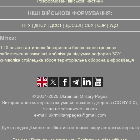
Розформовані військові частини
ІНШІ ВІЙСЬКОВІ ФОРМУВАННЯ:
НГУ
|
ДПСУ
|
ДССТ
|
ДССЗЗІ
|
СБУ
|
СЗР
|
УДО
Мітки:
ТТХ
авіація
артилерія
боєприпаси
бронювання
грошове
забезпечення
закупівлі
мобілізація
підсумки
реформа ЗСУ
символіка
стрілецька зброя
територіальна оборона
цифровізація
© 2014-2025 Ukrainian Military Pages
Використання матеріалів за умови вказання джерела (CC BY 4.0),
якщо не зазначено іншого
e-mail: ukrmilitarypages@gmail.com
Думка редакції може не збігатися із точкою зору авторів матеріалів