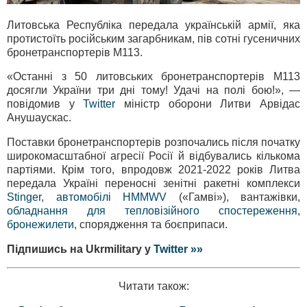
Литовська Республіка передала українській армії, яка
протистоїть російським загарбникам, пів сотні гусеничних
бронетранспортерів М113.
«Останні з 50 литовських бронетранспортерів M113
досягли України три дні тому! Удачі на полі бою!», —
повідомив у
Twitter
міністр оборони Литви Арвідас
Анушаускас.
Поставки бронетранспортерів розпочались після початку
широкомасштабної агресії Росії й відбувались кількома
партіями. Крім того, впродовж 2021-2022 років Литва
передала Україні переносні зенітні ракетні комплекси
Stinger, автомобілі HMMWV
(«Гамві»), вантажівки,
обладнання для тепловізійного спостереження
,
бронежилети
, спорядження та боєприпаси.
Підпишись на Ukrmilitary у
Twitter »»
Читати також: