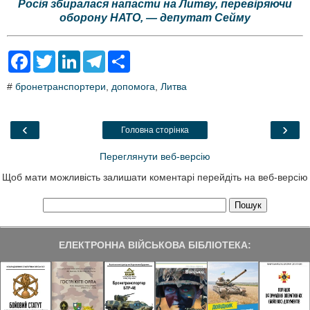
Росія збиралася напасти на Литву, перевіряючи
оборону НАТО, — депутат Сейму
F
T
L
T
S
a
w
i
e
h
c
i
n
l
a
#
бронетранспортери
,
допомога
,
Литва
e
t
k
e
r
b
t
e
g
e
o
e
d
r
o
r
I
a
‹
›
Головна сторінка
k
n
m
Переглянути веб-версію
Щоб мати можливість залишати коментарі перейдіть на веб-версію
ЕЛЕКТРОННА ВІЙСЬКОВА БІБЛІОТЕКА: