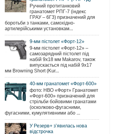
Ручний протитанковий
гранатомет РПГ-7 (індекс
ГРАУ – 6Г3) призначений для
боротьби з танками, самохідно-
артилерійськими установкам...
9-мм пістолет «Форт-12»
9-мм пістолет «Форт-12» –
самозарядний пістолет під
набій 9х18 мм Makarov, також
випускається під набій 9х17
мм Browning Short (Kur...
40-мм гранатомет «Форт-600»
фото: НВО «Форт» Гранатомет
«Форт-600» призначений для
стрільби бойовими гранатами
(осколково-фугасними,
фугасними, кумулятивними або ...
У Резерв+ з’явилась нова
відстрочка