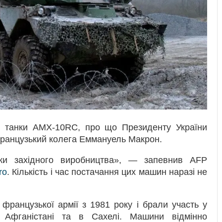
сні танки AMX-10RC, про що Президенту України
ранцузький колега Еммануель Макрон.
ки західного виробництва», — запевнив AFP
ro
. Кількість і час постачання цих машин наразі не
ранцузької армії з 1981 року і брали участь у
в Афганістані та в Сахелі. Машини відмінно