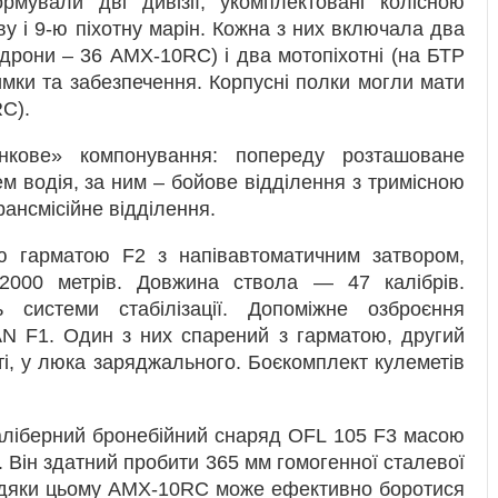
рмували дві дивізії, укомплектовані колісною
у і 9-ю піхотну марін. Кожна з них включала два
адрони – 36 AMX-10RC) і два мотопіхотні (на БТР
имки та забезпечення. Корпусні полки могли мати
C).
нкове» компонування: попереду розташоване
м водія, за ним – бойове відділення з тримісною
ансмісійне відділення.
 гарматою F2 з напівавтоматичним затвором,
2000 метрів. Довжина ствола — 47 калібрів.
 системи стабілізації. Допоміжне озброєння
N F1. Один з них спарений з гарматою, другий
і, у люка заряджального. Боєкомплект кулеметів
каліберний бронебійний снаряд OFL 105 F3 масою
с. Він здатний пробити 365 мм гомогенної сталевої
Завдяки цьому AMX-10RС може ефективно боротися