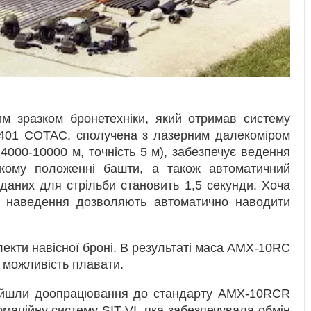
 зразком бронетехніки, який отримав систему
401 COTAC, сполучена з лазерним далекоміром
4000-10000 м, точність 5 м), забезпечує ведення
кому положенні башти, а також автоматичний
даних для стрільби становить 1,5 секунди. Хоча
її наведення дозволяють автоматично наводити
екти навісної броні. В результаті маса AMX-10RС
ла можливість плавати.
ойшли доопрацювання до стандарту AMX-10RCR
маційну систему SIT-VI, яка забезпечувала обмін