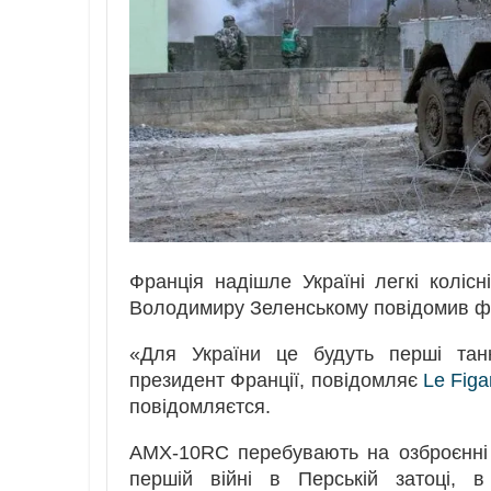
Франція надішле Україні легкі колі
Володимиру Зеленському повідомив ф
«Для України це будуть перші тан
президент Франції, повідомляє
Le Figa
повідомляєтся.
AMX-10RC перебувають на озброєнні ф
першій війні в Перській затоці, 