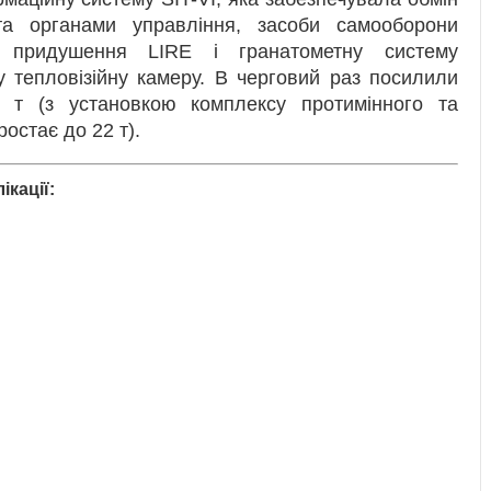
а органами управління, засоби самооборони
ю придушення LIRE і гранатометну систему
у тепловізійну камеру. В черговий раз посилили
 т (з установкою комплексу протимінного та
остає до 22 т).
ікації: