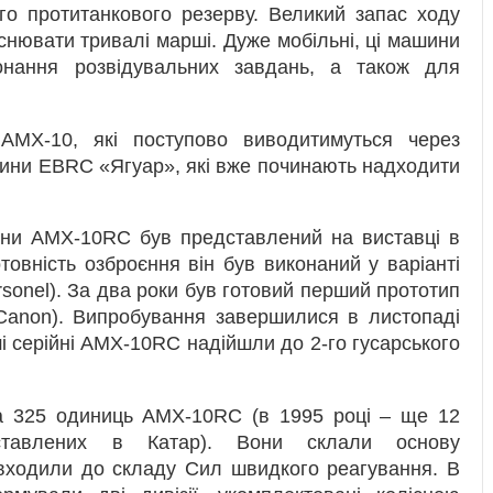
го протитанкового резерву. Великий запас ходу
йснювати тривалі марші. Дуже мобільні, ці машини
онання розвідувальних завдань, а також для
AMX-10, які поступово виводитимуться через
шини EBRC «Ягуар», які вже починають надходити
ини AMX-10RC був представлений на виставці в
товність озброєння він був виконаний у варіанті
onel). За два роки був готовий перший прототип
anon). Випробування завершилися в листопаді
ші серійні AMX-10RC надійшли до 2-го гусарського
ла 325 одиниць AMX-10RC (в 1995 році – ще 12
ставлених в Катар). Вони склали основу
 входили до складу Сил швидкого реагування. В