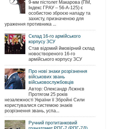
9-мм пістолет Макарова (ПМ,
Індекс ГРАУ – 56-А-125) є
особистою зброєю нападу та
захисту, призначеною для
ураження противника ...
Склад 16-го армійського
корпусу ЗСУ
Став відомий ймовірний склад
новоствореного 16-го
армійського корпусу ЗСУ
Про нові знаки розрізнення
військових звань
військовослужбовців
Автор: Олександр Лєжнєв
Протягом 25 років
незалежності України її Збройні Сили
користувалися системою знаків
розрізнення звань, успа...
Ручний протитанковий
гранатомет РПГ-7 (РПГ-7Д)