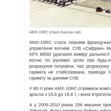
AMX-10RC (chars-francais.net)
AMX-10RС стала першим французьким
управління вогнем. СУВ «Сафран» М
APX M550 (діапазон виміру дальності 
вогню по рухомих цілях при будь-я
розрахунок поправок. Час розрахунку 
гармата не стабілізована, приводи 
гармату за даними СУВ.
У 90-ті роки АМХ-10RС отримали компл
зросла з 15,8 до 16,6 т, і вона втрати
А у 2005-2010 роках 256 машини пр
(Rénové). Вони отримали бойову інфор