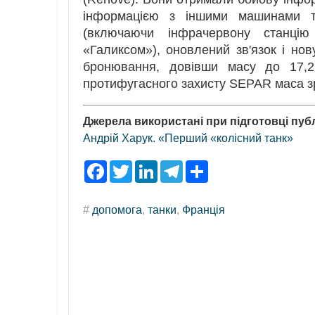
інформацією з іншими машинами т
(включаючи інфрачервону станці
«Галиксом»), оновлений зв'язок і нов
бронювання, довівши масу до 17,2
протифугасного захисту SEPAR маса зр
Джерела використані при підготовці публ
Андрій Харук. «Перший «колісний танк»
F
T
L
T
S
a
w
i
e
h
c
i
n
l
a
e
t
k
e
r
#
допомога
,
танки
,
Франція
b
t
e
g
e
o
e
d
r
o
r
I
a
k
n
m