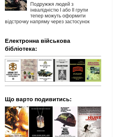
Подружжя людей з
інвалідністю І або ІІ групи
тепер можуть оформити
відстрочку напряму через застосунок
Електронна військова
бібліотека:
Що варто подивитись: