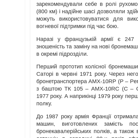
зарекомендували себе в ролі рухомо
(800 км) і надійне шасі дозволяли зді
можуть використовуватися для вик
вогневої підтримки під час бою.
Наразі у французькій армії є 247 
зношеність та заміну на нові бронема
в окремі підрозділи.
Перший прототип колісної бронемаш
Саторі в червні 1971 року. Через него
бронетранспортера AMX-10RP (P – Pers
з баштою ТК 105 – AMX-10RC (C – C
1977 року. А наприкінці 1979 року пер
полку.
До 1987 року армія Франції отрима
машин, виготовлених замість по
бронекавалерійських полків, а також