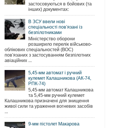
застосовуються в бойових (та
інших) документах:
В ЗСУ ввели нові
спеціальності пов'язані із
безпілотниками
Міністерство оборони
розширило перелік військово-
облікових спеціальностей (ВОС)
пов'язаних з застосуванням безпілотних
авіаційних ...
5,45-мм автомат і ручний
кулемет Калашникова (АК-74,
РПК-74)
5,45-мм автомат Калашникова
та 5,45-мм ручний кулемет
Калашникова призначені для знищення
живої сили та ураження вогневих засобів
...
9-мм пістолет Макарова