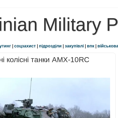
inian Military 
утинг
|
соцзахист
|
підрозділи
|
закупівлі
|
впк
|
військова
ні колісні танки AMX-10RC