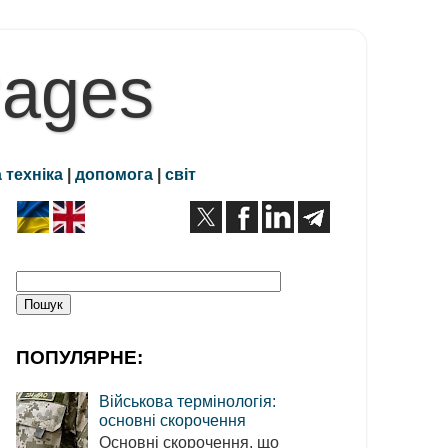
Pages
 техніка
|
допомога
|
світ
ПОПУЛЯРНЕ:
Військова термінологія:
основні скорочення
Основні скорочення, що