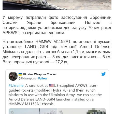
У мережу потрапили фото застосування Збройними
Силами України броньований Humvee з
чотиризарядними установками для запуску 70-мм ракет
APKWS з лазерним наведенням.
На автомобілях HMMWV M1152A1 встановлені пускові
установки LAND-LGR4 від компанії Arnold Defense.
Мінімальна дальність вогню близько 1,1 км, максимальна
для некерованих ракет — 8 км, для високоточних — 6 км.
Вага порожньої пускової — 27,2 кг.