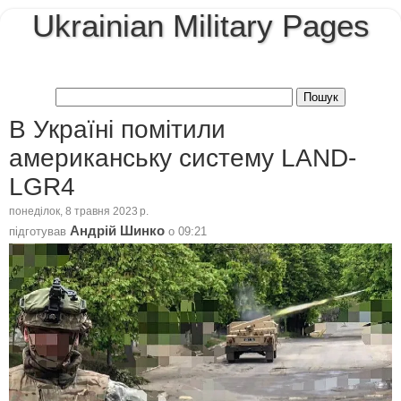
Ukrainian Military Pages
В Україні помітили
американську систему LAND-
LGR4
понеділок, 8 травня 2023 р.
Андрій Шинко
підготував
о
09:21