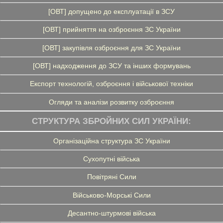
[ОВТ] допущено до експлуатації в ЗСУ
[ОВТ] прийняття на озброєння ЗС України
[ОВТ] закупівля озброєння для ЗС України
[ОВТ] надходження до ЗСУ та інших формувань
Експорт технологій, озброєння і військової техніки
Огляди та аналізи розвитку озброєння
СТРУКТУРА ЗБРОЙНИХ СИЛ УКРАЇНИ:
Організаційна структура ЗС України
Сухопутні війська
Повітряні Сили
Військово-Морські Сили
Десантно-штурмові війська