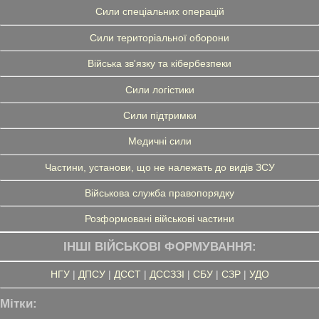
Сили спеціальних операцій
Сили територіальної оборони
Війська зв'язку та кібербезпеки
Сили логістики
Сили підтримки
Медичні сили
Частини, установи, що не належать до видів ЗСУ
Військова служба правопорядку
Розформовані військові частини
ІНШІ ВІЙСЬКОВІ ФОРМУВАННЯ:
НГУ
|
ДПСУ
|
ДССТ
|
ДССЗЗІ
|
СБУ
|
СЗР
|
УДО
Мітки: