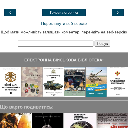
b
t
e
g
e
o
e
d
r
o
r
I
a
‹
›
Головна сторінка
k
n
m
Переглянути веб-версію
Щоб мати можливість залишати коментарі перейдіть на веб-версію
ЕЛЕКТРОННА ВІЙСЬКОВА БІБЛІОТЕКА:
Що варто подивитись: