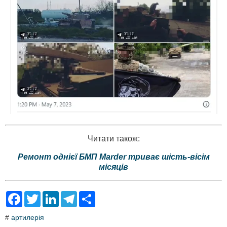
Читати також:
Ремонт однієї БМП Marder триває шість-вісім
місяців
F
T
L
T
S
a
w
i
e
h
c
i
n
l
a
#
артилерія
e
t
k
e
r