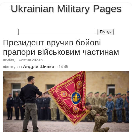
Ukrainian Military Pages
Президент вручив бойові
прапори військовим частинам
неділя, 1 жовтня 2023 р.
Андрій Шинко
підготував
о
14:45