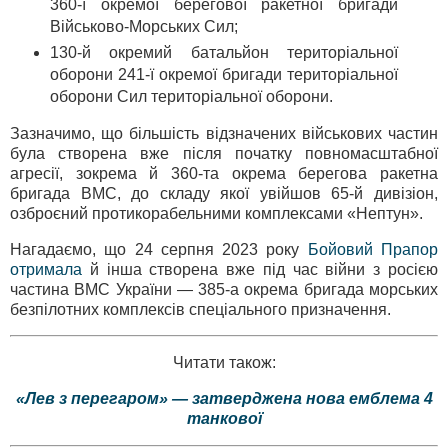
360-ї окремої берегової ракетної бригади
Військово-Морських Сил;
130-й окремий батальйон територіальної
оборони 241-ї окремої бригади територіальної
оборони Сил територіальної оборони.
Зазначимо, що більшість відзначених військових частин
була створена вже після початку повномасштабної
агресії, зокрема й 360-та окрема берегова ракетна
бригада ВМС, до складу якої увійшов 65-й дивізіон,
озброєний протикорабельними комплексами «Нептун».
Нагадаємо, що 24 серпня 2023 року
Бойовий Прапор
отримала
й інша створена вже під час війни з росією
частина ВМС України — 385-а окрема бригада морських
безпілотних комплексів спеціального призначення.
Читати також:
«Лев з перегаром» — затверджена нова емблема 4
танкової