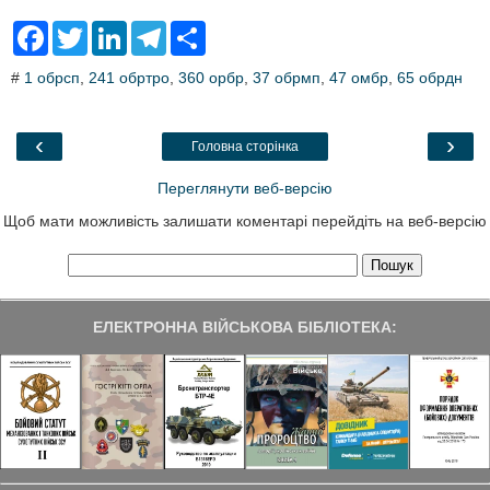
F
T
L
T
S
a
w
i
e
h
c
i
n
l
a
#
1 обрсп
,
241 обртро
,
360 орбр
,
37 обрмп
,
47 омбр
,
65 обрдн
e
t
k
e
r
b
t
e
g
e
o
e
d
r
o
r
I
a
‹
›
Головна сторінка
k
n
m
Переглянути веб-версію
Щоб мати можливість залишати коментарі перейдіть на веб-версію
ЕЛЕКТРОННА ВІЙСЬКОВА БІБЛІОТЕКА: