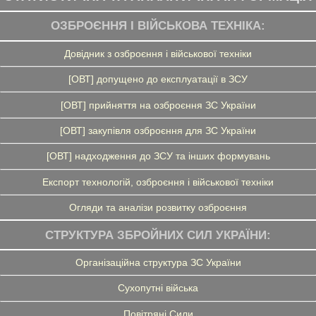
ОЗБРОЄННЯ І ВІЙСЬКОВА ТЕХНІКА:
Довідник з озброєння і військової техніки
[ОВТ] допущено до експлуатації в ЗСУ
[ОВТ] прийняття на озброєння ЗС України
[ОВТ] закупівля озброєння для ЗС України
[ОВТ] надходження до ЗСУ та інших формувань
Експорт технологій, озброєння і військової техніки
Огляди та аналізи розвитку озброєння
СТРУКТУРА ЗБРОЙНИХ СИЛ УКРАЇНИ:
Організаційна структура ЗС України
Сухопутні війська
Повітряні Сили